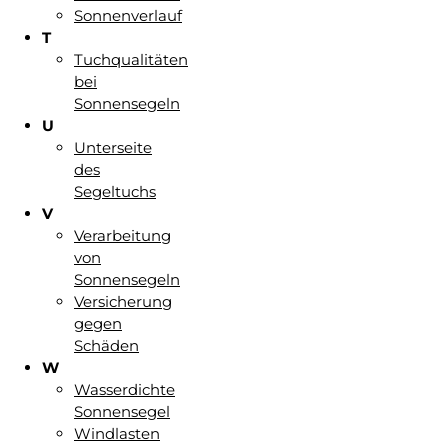
Sonnenverlauf
T
Tuchqualitäten
bei
Sonnensegeln
U
Unterseite
des
Segeltuchs
V
Verarbeitung
von
Sonnensegeln
Versicherung
gegen
Schäden
W
Wasserdichte
Sonnensegel
Windlasten