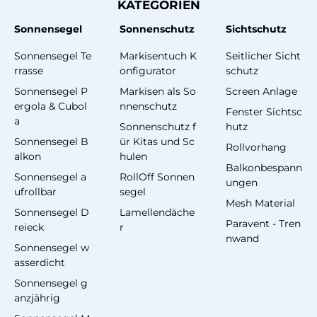
KATEGORIEN
Sonnensegel
Sonnenschutz
Sichtschutz
Sonnensegel Te
Markisentuch K
Seitlicher Sicht
rrasse
onfigurator
schutz
Sonnensegel P
Markisen als So
Screen Anlage
ergola & Cubol
nnenschutz
Fenster Sichtsc
a
Sonnenschutz f
hutz
Sonnensegel B
ür Kitas und Sc
Rollvorhang
alkon
hulen
Balkonbespann
Sonnensegel a
RollOff Sonnen
ungen
ufrollbar
segel
Mesh Material
Sonnensegel D
Lamellendäche
Paravent - Tren
reieck
r
nwand
Sonnensegel w
asserdicht
Sonnensegel g
anzjährig