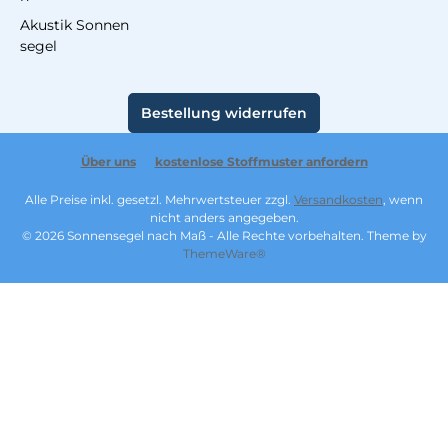
Akustik Sonnen
segel
Bestellung widerrufen
Über uns
kostenlose Stoffmuster anfordern
Alle Preise inkl. gesetzl. Mehrwertsteuer zzgl.
Versandkosten
, wenn
nicht anders angegeben.
© 2026 Sonnensegel nach Maß - Alle Rechte vorbehalten. Theme by
ThemeWare®