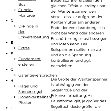
Beide Spanner erzielen den
Bus
gleichen Effekt, allerdings hat
Cubola-
der Wantenspanner den
Montage
Vorteil, dass er aufgrund der
D
Kontermutter am anderen
D-Ringe in
Ende der Verschraubung sich
der
nicht bei Wind oder anderen
Eckverarbeitung
Erschütterung selbst bewegen
E
und lösen kann. Bei
Extras
Seilspannern sollte man ab
F
und an die Spannung
Fundament
kontrollieren und ggf.
erstellen
nachziehen.
G
Garantieversprechen
Die Größe der Wantenspanner
H
ist abhängig von der
Hagel und
Segelgröße und der
Sonnensegel
Eckenverarbeitung. Als
Höhenverstellbare
Faustformel gilt, je größer das
Pfosten
Segeltuch desto größer die
I