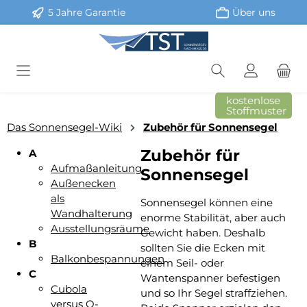
5 Jahre Garantie
Über uns
Zum Hauptinhalt springen
kostenlose
Stoffmuster
Das Sonnensegel-Wiki
Zubehör für Sonnensegel
Zubehör für
A
Aufmaßanleitung
Sonnensegel
Außenecken
als
Sonnensegel können eine
Wandhalterung
enorme Stabilität, aber auch
Ausstellungsräume
Gewicht haben. Deshalb
B
sollten Sie die Ecken mit
Balkonbespannungen
einem Seil- oder
C
Wantenspanner befestigen
Cubola
und so Ihr Segel straffziehen.
versus Q-