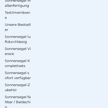
Sonnensegel M
aßanfertigung
Textilmembran
e
Unsere Bestsell
er
Sonnensegel lu
ftdurchlässig
Sonnensegel Vi
ereck
Sonnensegel K
omplettsets
Sonnensegel s
ofort verfügbar
Sonnensegel-Z
ubehör
Sonnensegel fa
ltbar / Baldachi
n