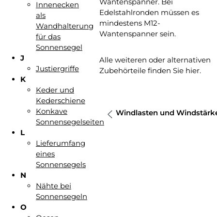
Wantenspanner. Bei
Innenecken
Edelstahlronden müssen es
als
mindestens M12-
Wandhalterung
Wantenspanner sein.
für das
Sonnensegel
J
Alle weiteren oder alternativen
Justiergriffe
Zubehörteile finden Sie hier.
K
Keder und
Kederschiene
Konkave
Windlasten und Windstärke
Sonnensegelseiten
L
Lieferumfang
eines
Sonnensegels
N
Nähte bei
Sonnensegeln
O