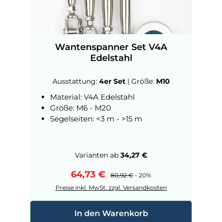
Wantenspanner Set V4A
Edelstahl
Ausstattung:
4er Set
|
Größe:
M10
Material: V4A Edelstahl
Größe: M6 - M20
Segelseiten: <3 m - >15 m
Varianten ab
34,27 €
Verkaufspreis:
64,73 €
Regulärer Preis:
80,92 €
- 20%
Preise inkl. MwSt. zzgl. Versandkosten
In den Warenkorb