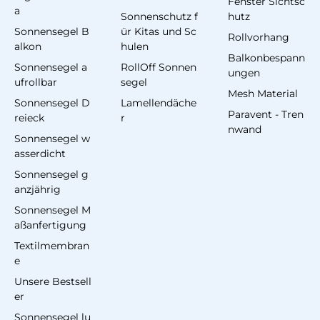
Fenster Sichtsc
a
Sonnenschutz f
hutz
Sonnensegel B
ür Kitas und Sc
Rollvorhang
alkon
hulen
Balkonbespann
Sonnensegel a
RollOff Sonnen
ungen
ufrollbar
segel
Mesh Material
Sonnensegel D
Lamellendäche
Paravent - Tren
reieck
r
nwand
Sonnensegel w
asserdicht
Sonnensegel g
anzjährig
Sonnensegel M
aßanfertigung
Textilmembran
e
Unsere Bestsell
er
Sonnensegel lu