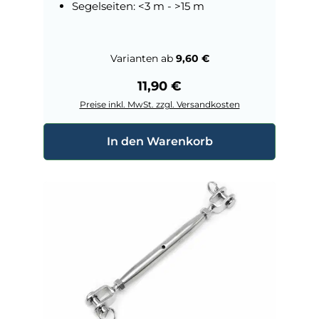
Segelseiten: <3 m - >15 m
Varianten ab
9,60 €
Regulärer Preis:
11,90 €
Preise inkl. MwSt. zzgl. Versandkosten
In den Warenkorb