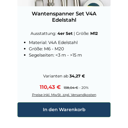
Wantenspanner Set V4A
Edelstahl
Ausstattung:
4er Set
|
Größe:
M12
Material: V4A Edelstahl
Größe: M6 - M20
Segelseiten: <3 m - >15 m
Varianten ab
34,27 €
Verkaufspreis:
110,43 €
Regulärer Preis:
138,04 €
- 20%
Preise inkl. MwSt. zzgl. Versandkosten
In den Warenkorb