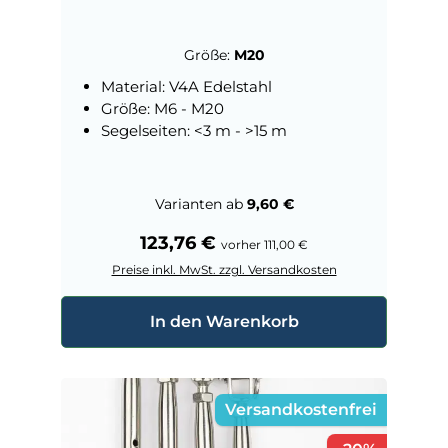
Größe:
M20
Material: V4A Edelstahl
Größe: M6 - M20
Segelseiten: <3 m - >15 m
Varianten ab
9,60 €
Regulärer Preis:
123,76 €
vorher 111,00 €
Preise inkl. MwSt. zzgl. Versandkosten
In den Warenkorb
Versandkostenfrei