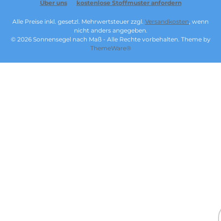
Über uns
kostenlose Stoffmuster anfordern
Alle Preise inkl. gesetzl. Mehrwertsteuer zzgl.
Versandkosten
, wenn
nicht anders angegeben.
© 2026 Sonnensegel nach Maß - Alle Rechte vorbehalten. Theme by
ThemeWare®