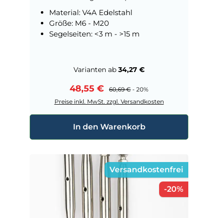
Material: V4A Edelstahl
Größe: M6 - M20
Segelseiten: <3 m - >15 m
Varianten ab
34,27 €
Verkaufspreis:
48,55 €
Regulärer Preis:
60,69 €
- 20%
Preise inkl. MwSt. zzgl. Versandkosten
In den Warenkorb
Versandkostenfrei
Rabatt
-20%