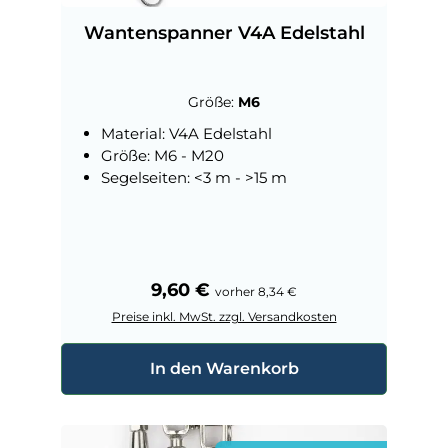
Wantenspanner V4A Edelstahl
Größe:
M6
Material: V4A Edelstahl
Größe: M6 - M20
Segelseiten: <3 m - >15 m
Regulärer Preis:
9,60 €
vorher 8,34 €
Preise inkl. MwSt. zzgl. Versandkosten
In den Warenkorb