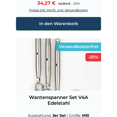
Verkaufspreis:
34,27 €
Regulärer Preis:
42,84 €
- 20%
Preise inkl. MwSt. zzgl. Versandkosten
In den Warenkorb
Versandkostenfrei
Rabatt
-20%
Wantenspanner Set V4A
Edelstahl
Ausstattung:
3er Set
|
Größe:
M10