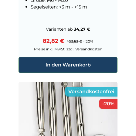
Größe: M6 - M20
Segelseiten: <3 m - >15 m
Varianten ab
34,27 €
Verkaufspreis:
82,82 €
Regulärer Preis:
103,53 €
- 20%
Preise inkl. MwSt. zzgl. Versandkosten
In den Warenkorb
Versandkostenfrei
Rabatt
-20%