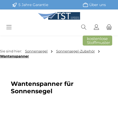
5 Jahre Garantie
Über uns
Zum Hauptinhalt springen
kostenlose
Stoffmuster
Sie sind hier:
Sonnensegel
Sonnensegel-Zubehör
Wantenspanner
Wantenspanner für
Sonnensegel