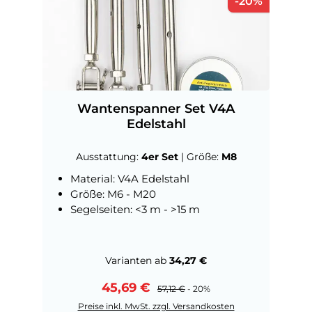
Rabatt
-20%
Wantenspanner Set V4A
Edelstahl
Ausstattung:
4er Set
|
Größe:
M8
Material: V4A Edelstahl
Größe: M6 - M20
Segelseiten: <3 m - >15 m
Varianten ab
34,27 €
Verkaufspreis:
45,69 €
Regulärer Preis:
57,12 €
- 20%
Preise inkl. MwSt. zzgl. Versandkosten