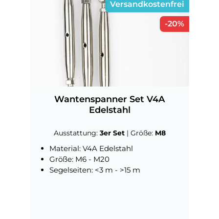
Versandkostenfrei
Rabatt
-20%
Wantenspanner Set V4A
Edelstahl
Ausstattung:
3er Set
|
Größe:
M8
Material: V4A Edelstahl
Größe: M6 - M20
Segelseiten: <3 m - >15 m