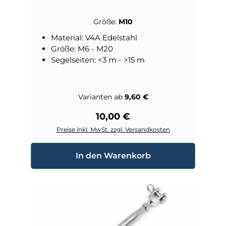
Größe:
M10
Material: V4A Edelstahl
Größe: M6 - M20
Segelseiten: <3 m - >15 m
Varianten ab
9,60 €
Regulärer Preis:
10,00 €
Preise inkl. MwSt. zzgl. Versandkosten
In den Warenkorb