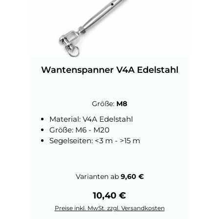
Wantenspanner V4A Edelstahl
Größe:
M8
Material: V4A Edelstahl
Größe: M6 - M20
Segelseiten: <3 m - >15 m
Varianten ab
9,60 €
Regulärer Preis:
10,40 €
Preise inkl. MwSt. zzgl. Versandkosten