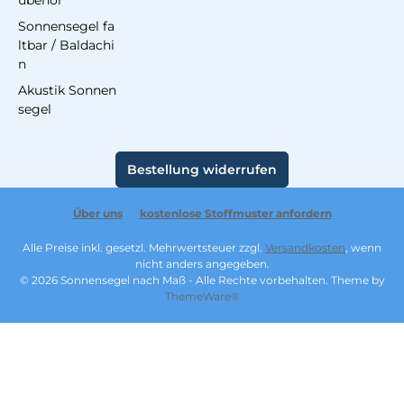
ubehör
Sonnensegel fa
ltbar / Baldachi
n
Akustik Sonnen
segel
Bestellung widerrufen
Über uns
kostenlose Stoffmuster anfordern
Alle Preise inkl. gesetzl. Mehrwertsteuer zzgl.
Versandkosten
, wenn
nicht anders angegeben.
© 2026 Sonnensegel nach Maß - Alle Rechte vorbehalten. Theme by
ThemeWare®