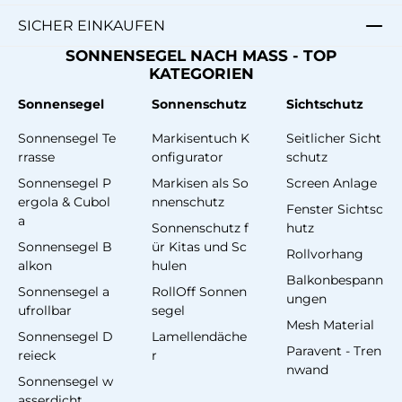
SICHER EINKAUFEN
SONNENSEGEL NACH MASS - TOP
KATEGORIEN
Sonnensegel
Sonnenschutz
Sichtschutz
Sonnensegel Te
Markisentuch K
Seitlicher Sicht
rrasse
onfigurator
schutz
Sonnensegel P
Markisen als So
Screen Anlage
ergola & Cubol
nnenschutz
Fenster Sichtsc
a
Sonnenschutz f
hutz
Sonnensegel B
ür Kitas und Sc
Rollvorhang
alkon
hulen
Balkonbespann
Sonnensegel a
RollOff Sonnen
ungen
ufrollbar
segel
Mesh Material
Sonnensegel D
Lamellendäche
Paravent - Tren
reieck
r
nwand
Sonnensegel w
asserdicht