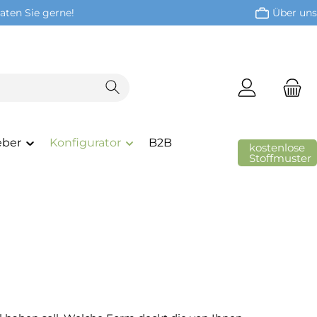
aten Sie gerne!
Über uns
eber
Konfigurator
B2B
kostenlose
Stoffmuster