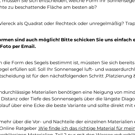
 müssen Sie sich entscheiden, welche Form Ihr Sonnensegel
te zu beschattende Fläche am besten ab?
 Viereck als Quadrat oder Rechteck oder unregelmäßig? Tra
rmen sind auch möglich! Bitte schicken Sie uns einfach ei
 Foto per Email.
die Form des Segels bestimmt ist, müssten Sie sich bereit
gel erfüllen soll. Soll Ihr Sonnensegel luft- und wasserdurch
tscheidung ist für den nächstfolgenden Schritt ‚Platzierung &
durchlässige Materialien benötigen eine Neigung von mindes
 Distanz oder Tiefe des Sonnensegels über die längste Diag
lauf über eine Ecke die beste Variante und sollte direkt mit
e mehr über die Vor- und Nachteile der einzelnen Materialien
Online Ratgeber ‚
Wie finde ich das richtige Material für mein
rchlässigen Materialien,
Teil 2
nur mit den Wasserundurchlä