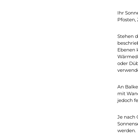
Ihr Sonn
Pfosten, 
Stehen d
beschrie
Ebenen k
Wärmedäm
oder Dü
verwende
An Balke
mit Wand
jedoch fe
Je nach 
Sonnense
werden.