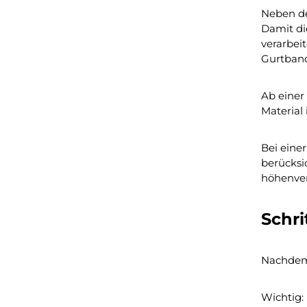
Neben de
Damit di
verarbei
Gurtband
Ab einer
Material
Bei eine
berücksi
höhenver
Schri
Nachdem 
Wichtig: