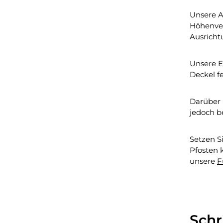
Unsere A
Höhenver
Ausricht
Unsere E
Deckel fe
Darüber 
jedoch b
Setzen S
Pfosten 
unsere
F
Schr