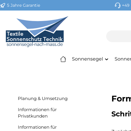
5 Jahre Garantie
+49 
m Hauptinhalt springen
Zur Suche springen
Zur Hauptnavigation springen
Sonnensegel
Sonne
Form
Planung & Umsetzung
Informationen für
Schri
Privatkunden
Informationen für