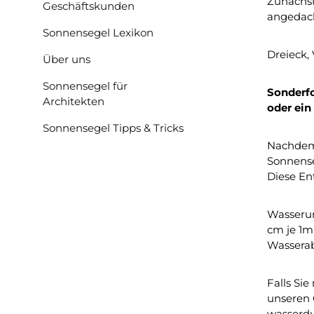
Zunächst
Geschäftskunden
angedach
Sonnensegel Lexikon
Dreieck,
Über uns
Sonnensegel für
Sonderfo
Architekten
oder ein
Sonnensegel Tipps & Tricks
Nachdem 
Sonnense
Diese En
Wasserun
cm je 1m
Wasserab
Falls Si
unseren 
wasserdu