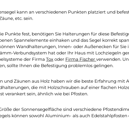
ensegel kann an verschiedenen Punkten platziert und befes
Zäune, etc. sein.
ie Punkte fest, benötigen Sie Halterungen für diese Befestigu
benen Spannelemente einhaken und das Segel korrekt span
önnen Wandhalterungen, Innen- oder Außenecken für Sie 
m-Verbundsystem hat oder Ihr Haus mit Lochziegeln gemau
belsysteme der Firma
Tox
oder
Firma Fischer
verwenden. Un
n, sollte Ihnen die Befestigung problemlos gelingen.
n und Zäunen aus Holz haben wir die beste Erfahrung mit
halterungen, die mit Holzschrauben auf einer flachen Hol
st verankert sein, ähnlich wie bei Pfosten.
Größe der Sonnensegelfläche sind verschiedene Pfostendimen
gels können sowohl Aluminium- als auch Edelstahlpfosten 