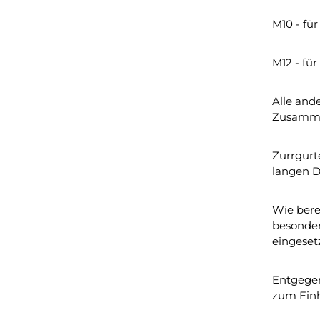
M10 - fü
M12 - fü
Alle and
Zusammen
Zurrgurte
langen D
Wie bere
besonder
eingeset
Entgegen
zum Einh