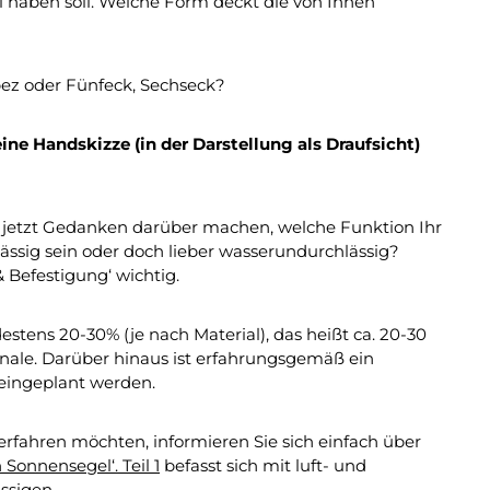
 haben soll. Welche Form deckt die von Ihnen
pez oder Fünfeck, Sechseck?
ne Handskizze (in der Darstellung als Draufsicht)
s jetzt Gedanken darüber machen, welche Funktion Ihr
lässig sein oder doch lieber wasserundurchlässig?
 Befestigung‘ wichtig.
tens 20-30% (je nach Material), das heißt ca. 20-30
onale. Darüber hinaus ist erfahrungsgemäß ein
 eingeplant werden.
 erfahren möchten, informieren Sie sich einfach über
 Sonnensegel‘. Teil 1
befasst sich mit luft- und
ssigen.