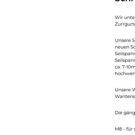
Wir unte
Zurrgurt
Unsere S
neuen So
Seilspan
Seilspan
ca. 7-10
hochwert
Unsere W
Wantens
Die gäng
M8 - für