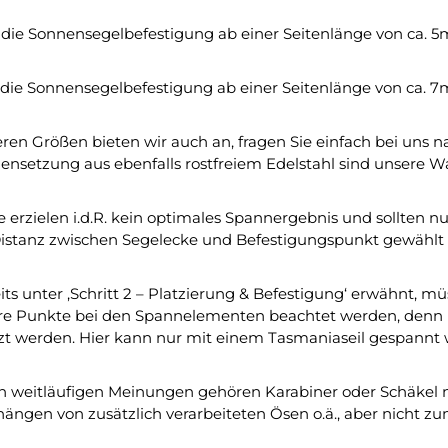
r die Sonnensegelbefestigung ab einer Seitenlänge von ca. 5
r die Sonnensegelbefestigung ab einer Seitenlänge von ca. 7
eren Größen bieten wir auch an, fragen Sie einfach bei uns n
setzung aus ebenfalls rostfreiem Edelstahl sind unsere W
 erzielen i.d.R. kein optimales Spannergebnis und sollten nu
istanz zwischen Segelecke und Befestigungspunkt gewählt
its unter ‚Schritt 2 – Platzierung & Befestigung‘ erwähnt, 
e Punkte bei den Spannelementen beachtet werden, denn i
zt werden. Hier kann nur mit einem Tasmaniaseil gespannt
 weitläufigen Meinungen gehören Karabiner oder Schäkel 
ängen von zusätzlich verarbeiteten Ösen o.ä., aber nicht 