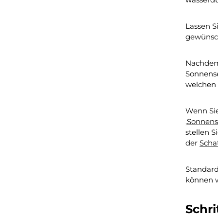
Lassen S
gewünsch
Nachdem 
Sonnense
welchen 
Wenn Sie
‚
Sonnens
stellen 
der
Scha
Standard
können wi
Schri