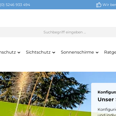
(0) 5246 933 494
Wir ber
nschutz
Sichtschutz
Sonnenschirme
Ratg
Konfigur
Unser 
Konfiguri
und indiv