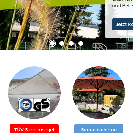
und Befe
Jetzt k
TÜV Sonnensegel
Sonnenschirme