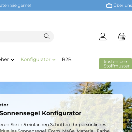
aten Sie gerne!
Über uns
eber
Konfigurator
B2B
kostenlose
Stoffmuster
ator
Sonnensegel Konfigurator
eren Sie in 5 einfachen Schritten Ihr persönliches
iduelles Sonnensegel. Form, Maße, Material, Farbe