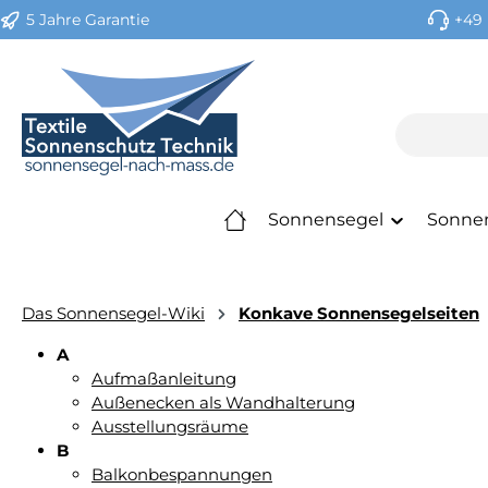
5 Jahre Garantie
+49 
m Hauptinhalt springen
Zur Suche springen
Zur Hauptnavigation springen
Sonnensegel
Sonne
Das Sonnensegel-Wiki
Konkave Sonnensegelseiten
A
Aufmaßanleitung
Außenecken als Wandhalterung
Ausstellungsräume
B
Balkonbespannungen