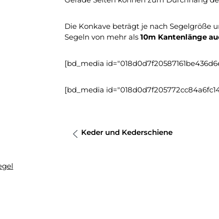
Die Konkave beträgt je nach Segelgröße 
Segeln von mehr als
10m Kantenlänge au
[bd_media id="018d0d7f20587161be436d6
[bd_media id="018d0d7f205772cc84a6fc14
Keder und Kederschiene
egel