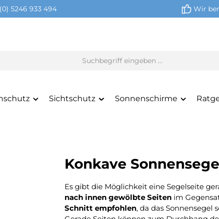
(0) 5246 933 494
Wir ber
nschutz
Sichtschutz
Sonnenschirme
Ratg
Konkave Sonnensegel
Es gibt die Möglichkeit eine Segelseite g
nach innen gewölbte Seiten
im Gegensat
Schnitt empfohlen
, da das Sonnensegel 
Gerade Seiten können zum Durchhang des 