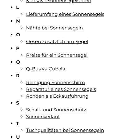
Konkave Sonnensegelseiten
L
Lieferumfang eines Sonnensegels
N
Nähte bei Sonnensegeln
O
Oesen zusätzlich am Segel
P
Preise für ein Sonnensegel
Q
Q-Bus vs. Cubola
R
Reinigung Sonnenschirm
Reparatur eines Sonnensegels
Ronden als Eckausführung
S
Schall- und Sonnenschutz
Sonnenverlauf
T
Tuchqualitäten bei Sonnensegeln
U