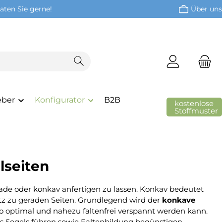
aten Sie gerne!
Über uns
eber
Konfigurator
B2B
kostenlose
Stoffmuster
seiten
erade oder konkav anfertigen zu lassen. Konkav bedeutet
z zu geraden Seiten. Grundlegend wird der
konkave
so optimal und nahezu faltenfrei verspannt werden kann.
Segels führen sowie Faltenbildung begünstigen.