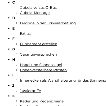
C
Cubola versus Q-Bus
Cubola-Montage
D
D-Ringe in der Eckverarbeitung
E
Extras
F
Fundament erstellen
G
Garantieversprechen
H
Hagel und Sonnensegel
Höhenverstellbare Pfosten
I
Innenecken als Wandhalterung für das Sonnens
J
Justiergriffe
K
Keder und Kederschiene