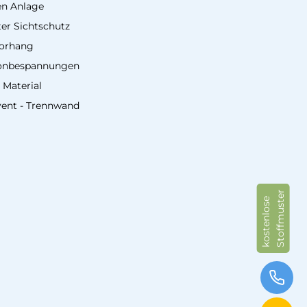
en Anlage
er Sichtschutz
vorhang
onbespannungen
 Material
vent - Trennwand
Stoffmuster
kostenlose