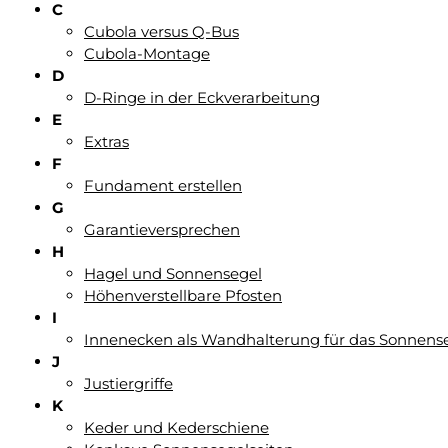
C
Cubola versus Q-Bus
Cubola-Montage
D
D-Ringe in der Eckverarbeitung
E
Extras
F
Fundament erstellen
G
Garantieversprechen
H
Hagel und Sonnensegel
Höhenverstellbare Pfosten
I
Innenecken als Wandhalterung für das Sonnens
J
Justiergriffe
K
Keder und Kederschiene