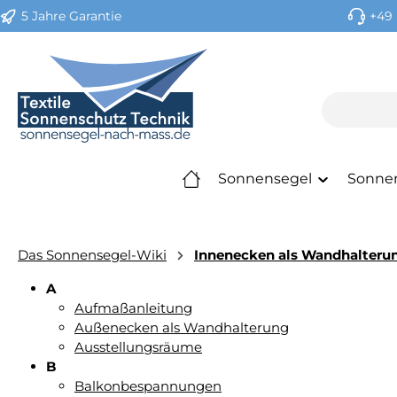
5 Jahre Garantie
+49 
m Hauptinhalt springen
Zur Suche springen
Zur Hauptnavigation springen
Sonnensegel
Sonne
Das Sonnensegel-Wiki
Innenecken als Wandhalterun
A
Aufmaßanleitung
Außenecken als Wandhalterung
Ausstellungsräume
B
Balkonbespannungen