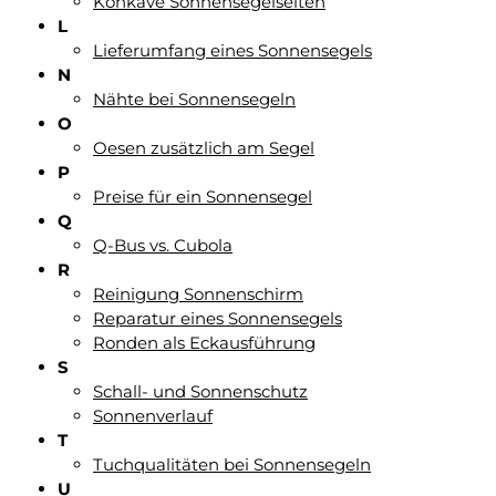
Konkave Sonnensegelseiten
L
Lieferumfang eines Sonnensegels
N
Nähte bei Sonnensegeln
O
Oesen zusätzlich am Segel
P
Preise für ein Sonnensegel
Q
Q-Bus vs. Cubola
R
Reinigung Sonnenschirm
Reparatur eines Sonnensegels
Ronden als Eckausführung
S
Schall- und Sonnenschutz
Sonnenverlauf
T
Tuchqualitäten bei Sonnensegeln
U