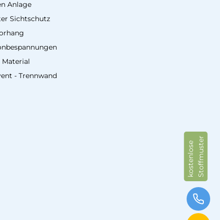
en Anlage
er Sichtschutz
vorhang
onbespannungen
 Material
vent - Trennwand
Stoffmuster
kostenlose