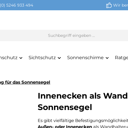
(0) 5246 933 494
Wir ber
nschutz
Sichtschutz
Sonnenschirme
Ratg
g für das Sonnensegel
Innenecken als Wandh
Sonnensegel
Es gibt vielfältige Befestigungsmöglichke
Außen- oder Innenecken
als Wandhalteru