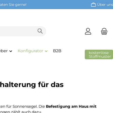
aten Sie gerne!
Über uns
eber
Konfigurator
B2B
kostenlose
Stoffmuster
alterung für das
iten für Sonnensegel. Die
Befestigung am Haus mit
ngen zählt auch dazu.