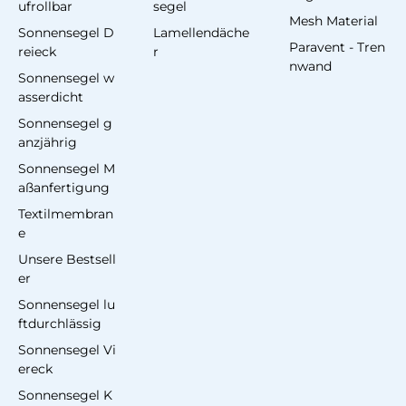
ufrollbar
segel
Mesh Material
Sonnensegel D
Lamellendäche
Paravent - Tren
reieck
r
nwand
Sonnensegel w
asserdicht
Sonnensegel g
anzjährig
Sonnensegel M
aßanfertigung
Textilmembran
e
Unsere Bestsell
er
Sonnensegel lu
ftdurchlässig
Sonnensegel Vi
ereck
Sonnensegel K