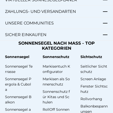
ZAHLUNGS- UND VERSANDARTEN
UNSERE COMMUNITIES
SICHER EINKAUFEN
SONNENSEGEL NACH MASS - TOP
KATEGORIEN
Sonnensegel
Sonnenschutz
Sichtschutz
Sonnensegel Te
Markisentuch K
Seitlicher Sicht
rrasse
onfigurator
schutz
Sonnensegel P
Markisen als So
Screen Anlage
ergola & Cubol
nnenschutz
Fenster Sichtsc
a
Sonnenschutz f
hutz
Sonnensegel B
ür Kitas und Sc
Rollvorhang
alkon
hulen
Balkonbespann
Sonnensegel a
RollOff Sonnen
ungen