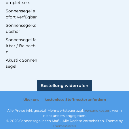
omplettsets
Sonnensegel s
ofort verfügbar
Sonnensegel-Z
ubehör
Sonnensegel fa
ltbar / Baldachi
n
Akustik Sonnen
segel
Bestellung widerrufen
Über uns
kostenlose Stoffmuster anfordern
Alle Preise inkl. gesetzl. Mehrwertsteuer zzgl.
Versandkosten
, wenn
nicht anders angegeben.
© 2026 Sonnensegel nach Maß - Alle Rechte vorbehalten. Theme by
ThemeWare®