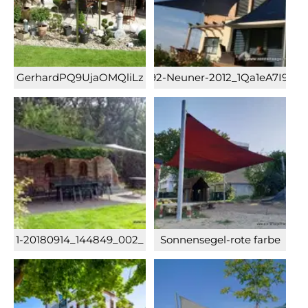
GerhardPQ9UjaOMQliLz
Soltis-92-Neuner-2012_1Qa1eA7I92M
1-20180914_144849_002_
Sonnensegel-rote farbe