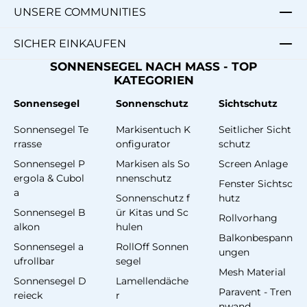
UNSERE COMMUNITIES
SICHER EINKAUFEN
SONNENSEGEL NACH MASS - TOP
KATEGORIEN
Sonnensegel
Sonnenschutz
Sichtschutz
Sonnensegel Te
Markisentuch K
Seitlicher Sicht
rrasse
onfigurator
schutz
Sonnensegel P
Markisen als So
Screen Anlage
ergola & Cubol
nnenschutz
Fenster Sichtsc
a
Sonnenschutz f
hutz
Sonnensegel B
ür Kitas und Sc
Rollvorhang
alkon
hulen
Balkonbespann
Sonnensegel a
RollOff Sonnen
ungen
ufrollbar
segel
Mesh Material
Sonnensegel D
Lamellendäche
Paravent - Tren
reieck
r
nwand