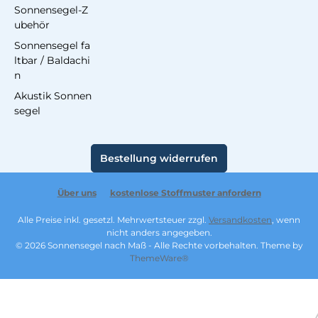
Sonnensegel-Z
ubehör
Sonnensegel fa
ltbar / Baldachi
n
Akustik Sonnen
segel
Bestellung widerrufen
Über uns
kostenlose Stoffmuster anfordern
Alle Preise inkl. gesetzl. Mehrwertsteuer zzgl.
Versandkosten
, wenn
nicht anders angegeben.
© 2026 Sonnensegel nach Maß - Alle Rechte vorbehalten. Theme by
ThemeWare®