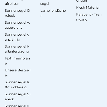
ungen
ufrollbar
segel
Mesh Material
Sonnensegel D
Lamellendäche
Paravent - Tren
reieck
r
nwand
Sonnensegel w
asserdicht
Sonnensegel g
anzjährig
Sonnensegel M
aßanfertigung
Textilmembran
e
Unsere Bestsell
er
Sonnensegel lu
ftdurchlässig
Sonnensegel Vi
ereck
Sonnensegel K