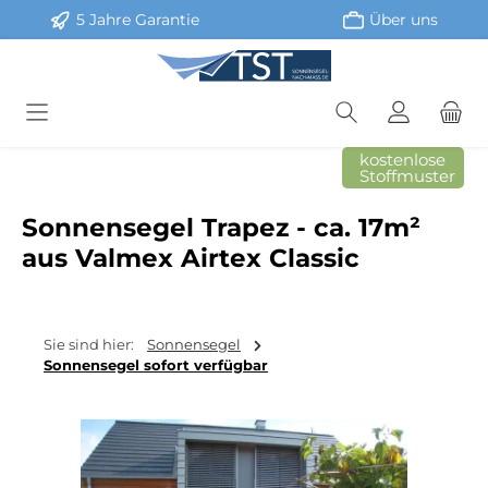
5 Jahre Garantie
Über uns
Zum Hauptinhalt springen
kostenlose
Stoffmuster
Sonnensegel Trapez - ca. 17m²
aus Valmex Airtex Classic
Sie sind hier:
Sonnensegel
Sonnensegel sofort verfügbar
Bildergalerie überspringen