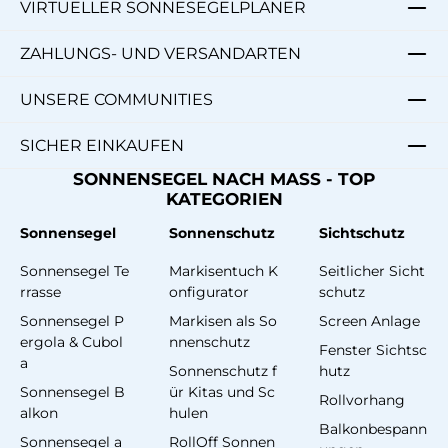
VIRTUELLER SONNESEGELPLANER
ZAHLUNGS- UND VERSANDARTEN
UNSERE COMMUNITIES
SICHER EINKAUFEN
SONNENSEGEL NACH MASS - TOP
KATEGORIEN
Sonnensegel
Sonnenschutz
Sichtschutz
Sonnensegel Te
Markisentuch K
Seitlicher Sicht
rrasse
onfigurator
schutz
Sonnensegel P
Markisen als So
Screen Anlage
ergola & Cubol
nnenschutz
Fenster Sichtsc
a
Sonnenschutz f
hutz
Sonnensegel B
ür Kitas und Sc
Rollvorhang
alkon
hulen
Balkonbespann
Sonnensegel a
RollOff Sonnen