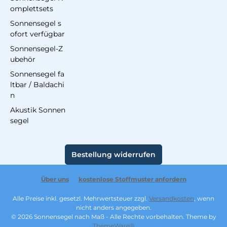
omplettsets
Sonnensegel s
ofort verfügbar
Sonnensegel-Z
ubehör
Sonnensegel fa
ltbar / Baldachi
n
Akustik Sonnen
segel
Bestellung widerrufen
Über uns
kostenlose Stoffmuster anfordern
Alle Preise inkl. gesetzl. Mehrwertsteuer zzgl.
Versandkosten
, wenn
nicht anders angegeben.
© 2026 Sonnensegel nach Maß - Alle Rechte vorbehalten. Theme by
ThemeWare®