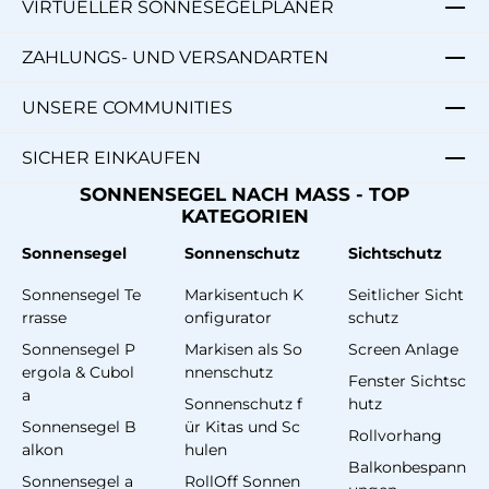
VIRTUELLER SONNESEGELPLANER
ZAHLUNGS- UND VERSANDARTEN
UNSERE COMMUNITIES
SICHER EINKAUFEN
SONNENSEGEL NACH MASS - TOP
KATEGORIEN
Sonnensegel
Sonnenschutz
Sichtschutz
Sonnensegel Te
Markisentuch K
Seitlicher Sicht
rrasse
onfigurator
schutz
Sonnensegel P
Markisen als So
Screen Anlage
ergola & Cubol
nnenschutz
Fenster Sichtsc
a
Sonnenschutz f
hutz
Sonnensegel B
ür Kitas und Sc
Rollvorhang
alkon
hulen
Balkonbespann
Sonnensegel a
RollOff Sonnen