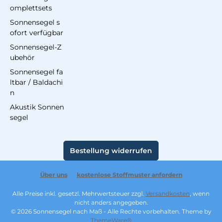
omplettsets
Sonnensegel s
ofort verfügbar
Sonnensegel-Z
ubehör
Sonnensegel fa
ltbar / Baldachi
n
Akustik Sonnen
segel
Bestellung widerrufen
Über uns
kostenlose Stoffmuster anfordern
Alle Preise inkl. gesetzl. Mehrwertsteuer zzgl.
Versandkosten
, wenn
nicht anders angegeben.
© 2026 Sonnensegel nach Maß - Alle Rechte vorbehalten. Theme by
ThemeWare®