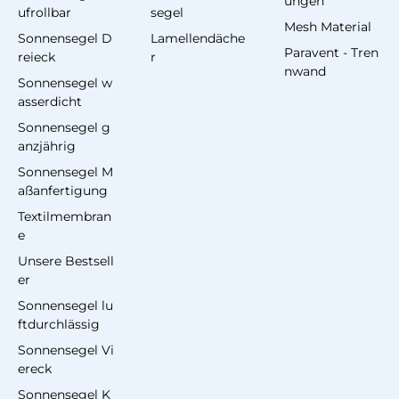
ungen
ufrollbar
segel
Mesh Material
Sonnensegel D
Lamellendäche
Paravent - Tren
reieck
r
nwand
Sonnensegel w
asserdicht
Sonnensegel g
anzjährig
Sonnensegel M
aßanfertigung
Textilmembran
e
Unsere Bestsell
er
Sonnensegel lu
ftdurchlässig
Sonnensegel Vi
ereck
Sonnensegel K