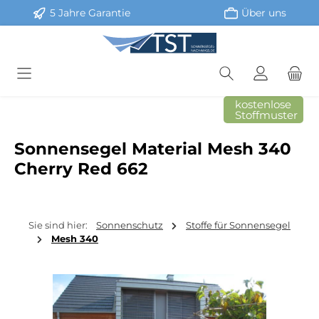
5 Jahre Garantie
Über uns
Zum Hauptinhalt springen
kostenlose
Stoffmuster
Sonnensegel Material Mesh 340
Cherry Red 662
Sie sind hier:
Sonnenschutz
Stoffe für Sonnensegel
Mesh 340
Bildergalerie überspringen