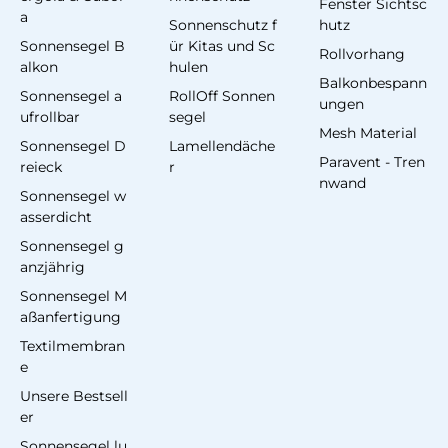
Fenster Sichtsc
a
Sonnenschutz f
hutz
Sonnensegel B
ür Kitas und Sc
Rollvorhang
alkon
hulen
Balkonbespann
Sonnensegel a
RollOff Sonnen
ungen
ufrollbar
segel
Mesh Material
Sonnensegel D
Lamellendäche
Paravent - Tren
reieck
r
nwand
Sonnensegel w
asserdicht
Sonnensegel g
anzjährig
Sonnensegel M
aßanfertigung
Textilmembran
e
Unsere Bestsell
er
Sonnensegel lu