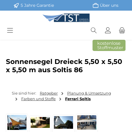
5 Jahre Garantie
Über uns
Zum Hauptinhalt springen
kostenlose
Stoffmuster
Sonnensegel Dreieck 5,50 x 5,50
x 5,50 m aus Soltis 86
Sie sind hier:
Ratgeber
Planung & Umsetzung
Farben und Stoffe
Ferrari Soltis
Bildergalerie überspringen