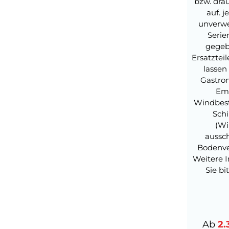
bzw. dra
auf. j
unverwe
Serie
gegebe
Ersatzteil
lassen
Gastro
Ema
Windbest
Schi
(Wi
aussch
Bodenve
Weitere 
Sie bi
Verka
Ab
2.