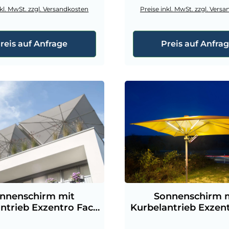
nkl. MwSt. zzgl. Versandkosten
Preise inkl. MwSt. zzgl. Vers
reis auf Anfrage
Preis auf Anfra
nnenschirm mit
Sonnenschirm 
ntrieb Exzentro Facil
Kurbelantrieb Exzent
eckig ø 90 cm
eckig ø 110 c