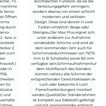
echer, TV,
durchdachter Funktion, da sie die
 maritime
Verletzungsgefahr verringern,
e Servo-
sondern ebenso von einem schlicht
res Öffnen
modernen und zeitlosen
hirms
Design. Diese sind derzeit in zwei
ng durch
Farben erhältlich: Beige oder
Servo-
Steingrau.Der Maxi Plus eignet sich
2- bzw. 4-
unter anderem zur Aufnahme
ionsteile
windstabiler Schirme und wird ab
Stecker 2
dem kommenden Jahr auch für
geln zum
Schirmmastdurchmesser von 75/76
bar
mm (z. B. Schattello) sowie 80 mm
hrsweiß |
verfügbar sein.SchirmaufnahmenAuf
oder in
dem Multiflansch des Ständers
7016,
können nahezu alle Schirme der
chkeiten
entsprechenden Gewichtsklassen (4-
n für
Loch oder bekannte 5-Loch
xklusive
Flanschverbindungen) montiert
k) und
werden.QualitätDer Ständerrahmen
uerhafte
ist komplett aus Edelstahl gefertigt
führten
und mit ansprechender anthrazit