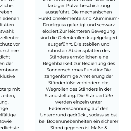
liche,
farbiger Pulverbeschichtung
treben
ausgeführt. Die mechanischen
chiedenen
Funktionselemente sind Aluminium-
litäten
Druckguss gefertigt und schwarz
uswahl;
eloxiert.Zur leichteren Bewegung
xzellenter
sind die Gelenkrollen kugelgelagert
chutz vor
ausgeführt. Die stabilen und
: schnee
robusten Abdeckplatten des
dicht
Ständers ermöglichen eine
en der
Begehbarkeit zur Bedienung des
membrane
Sonnenschirmes.FunktionDie
klusive
zangenförmige Arretierung der
Ständerfüße verhindern das
otarp mit
Wegrollen des Ständers in der
zeiten,
Standstellung. Die Ständerfüße
rung,
werden einzeln unter
ange
Federvorspannung auf den
lfältige
Untergrund gedrückt, sodass selbst
sowie
bei Bodenunebenheiten ein sicherer
edlichste
Stand gegeben ist.Maße &