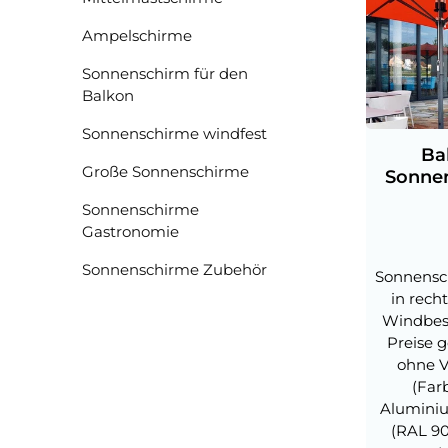
Ampelschirme
Sonnenschirm für den
Balkon
Sonnenschirme windfest
Ba
Große Sonnenschirme
Sonnen
Sonnenschirme
Gastronomie
Sonnenschirme Zubehör
Sonnensc
in rech
Windbes
Preise 
ohne V
(Far
Aluminiu
(RAL 90