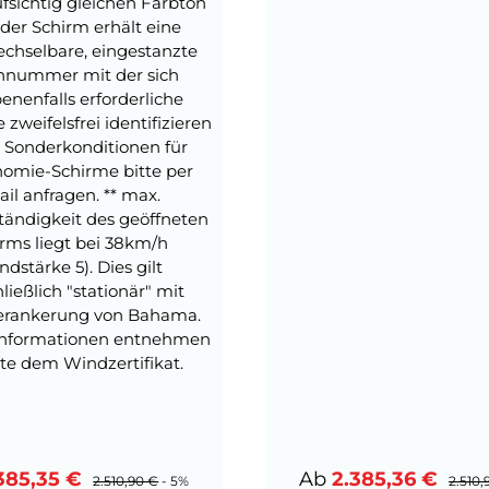
ufsichtig gleichen Farbton
eder Schirm erhält eine
chselbare, eingestanzte
nnummer mit der sich
nenfalls erforderliche
e zweifelsfrei identifizieren
 Sonderkonditionen für
nomie-Schirme bitte per
il anfragen. ** max.
ändigkeit des geöffneten
rms liegt bei 38km/h
ndstärke 5). Dies gilt
ließlich "stationär" mit
rankerung von Bahama.
Informationen entnehmen
tte dem Windzertifikat.
ufspreis:
Verkaufspreis:
385,35 €
Ab
2.385,36 €
Regulärer Preis:
Regulä
2.510,90 €
- 5%
2.510,