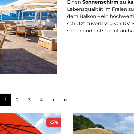
Einen
Sonnenschirm zu ka
Lebensqualität im Freien zu
dem Balkon – ein hochwer
schützt zuverlässig vor UV-
sicher und entspannt aufha
Seite
Seite
Seite
Seite
1
2
3
4
Rabatt
-5%