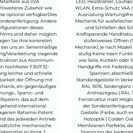
etallteile aus V2A
LED, Heizstrahler, Lautspr
ahlweiteres Zubehör wie
WLAN, Extra-Schutz V4A |
se optional verfügbarDies
Ausrüstung Wartungsfrei
Sonderanfertigung. Andere
Mechanik für ausfallsiche
figurationen dieses
und Schließen des Sc
hirms sind daher möglich.
Kraftsparende Handhabu
ragen Sie Ihre konkreten
stufenweises Öffnen (
bei uns an. Serienmäßige
Mechanik); je nach Modell 
ng/Verarbeitung: tragende
stufig Keine losen Funkt
struktion aus Aluminium-
wie Seile, Kurbeln oder 
len hochfester F30/F32-
Handgriffe mit Federbü
ng leichte und schnelle
Spannen; abschließ
barkeit der Öffnung mit
Standardgestelle in Verke
hanik, ein gegenläufiges
RAL 9016, Seidenglanz 
nungs-, Spann- und
Anthrazitgrau | RAL 
eßsystem, das auf dem
Feinstruktur matt Mögli
gehend international
der Sonderanfertigunge
ragenen Bahama-Patent
Gestelle (Farbe, auch e
und das jedweden Antrieb
Holzoptik | Golden Oa
usätzliche mechanische
Membranen Perfekte, da
iebsmittel erübrigt 2
Spannung der kederge