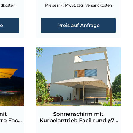
andkosten
Preise inkl. MwSt. zzgl. Versandkosten
ge
Preis auf Anfrage
mit
Sonnenschirm mit
ro Facil
Kurbelantrieb Facil rund ø76
m
mm GFK