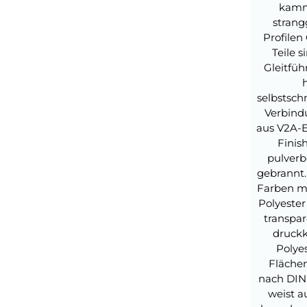
kamm
stran
Profilen
Teile s
Gleitfüh
selbstsch
Verbind
aus V2A-E
Finis
pulverb
gebrannt.
Farben mö
Polyester
transpar
druckk
Polye
Fläche
nach DIN
weist a