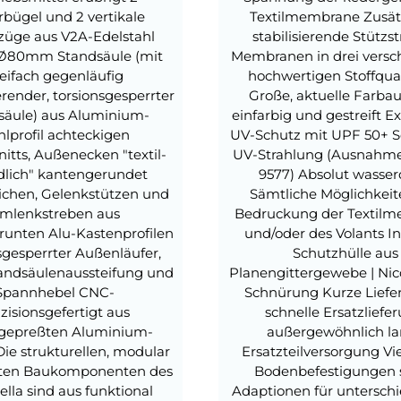
bügel und 2 vertikale
Textilmembrane Zusätz
üge aus V2A-Edelstahl
stabilisierende Stützs
i Ø80mm Standsäule (mit
Membranen in drei vers
eifach gegenläufig
hochwertigen Stoffqua
erender, torsionsgesperrter
Große, aktuelle Farba
säule) aus Aluminium-
einfarbig und gestreift E
lprofil achteckigen
UV-Schutz mit UPF 50+ S
itts, Außenecken "textil-
UV-Strahlung (Ausnahme
dlich" kantengerundet
9577) Absolut wasser
chen, Gelenkstützen und
Sämtliche Möglichkeit
mlenkstreben aus
Bedruckung der Textil
runten Alu-Kastenprofilen
und/oder des Volants In
sgesperrter Außenläufer,
Schutzhülle aus
tandsäulenaussteifung und
Planengittergewebe | Nic
Spannhebel CNC-
Schnürung Kurze Liefer
zisionsgefertigt aus
schnelle Ersatzliefe
ggepreßten Aluminium-
außergewöhnlich l
Die strukturellen, modular
Ersatzteilversorgung Vie
rten Baukomponenten des
Bodenbefestigungen 
lla sind aus funktional
Adaptionen für unterschi