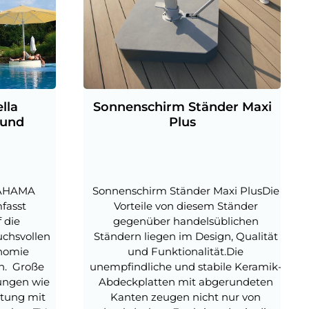
lla
Sonnenschirm Ständer Maxi
rund
Plus
BAHAMA
Sonnenschirm Ständer Maxi PlusDie
fasst
Vorteile von diesem Ständer
f die
gegenüber handelsüblichen
chsvollen
Ständern liegen im Design, Qualität
onomie
und Funktionalität.Die
n. Große
unempfindliche und stabile Keramik-
tungen wie
Abdeckplatten mit abgerundeten
htung mit
Kanten zeugen nicht nur von