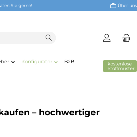
aten Sie gerne!
Über uns
eber
Konfigurator
B2B
kostenlose
Stoffmuster
kaufen – hochwertiger