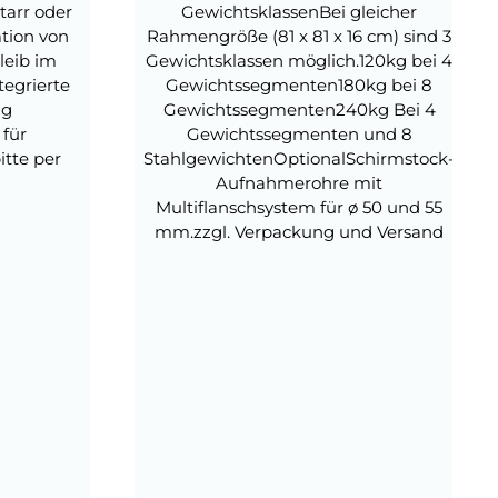
tarr oder
GewichtsklassenBei gleicher
tion von
Rahmengröße (81 x 81 x 16 cm) sind 3
leib im
Gewichtsklassen möglich.120kg bei 4
tegrierte
Gewichtssegmenten180kg bei 8
ng
Gewichtssegmenten240kg Bei 4
für
Gewichtssegmenten und 8
tte per
StahlgewichtenOptionalSchirmstock-
.
Aufnahmerohre mit
Multiflanschsystem für ø 50 und 55
mm.zzgl. Verpackung und Versand