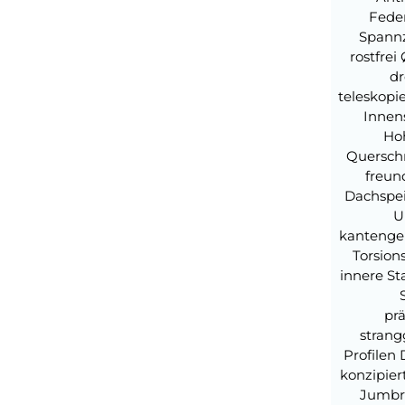
Feder
Spannz
rostfre
dr
teleskopi
Innen
Hoh
Querschn
freun
Dachspei
U
kantenge
Torsion
innere S
prä
stran
Profilen 
konzipie
Jumbre