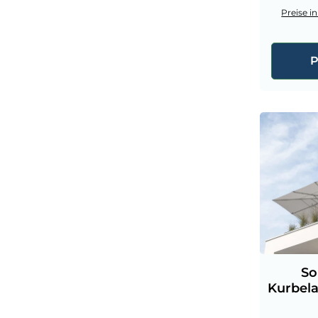
Preise i
P
So
Kurbela