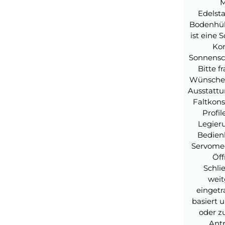
M
Edelst
Bodenhül
ist eine 
Kon
Sonnensc
Bitte f
Wünsche 
Ausstattu
Faltkon
Profi
Legieru
Bedien
Servomec
Öff
Schli
weit
einget
basiert 
oder z
Antr