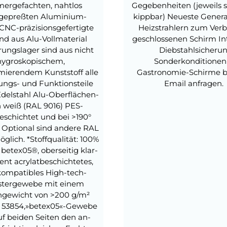
ergefachten, nahtlos
Gegebenheiten (jeweils s
ggepreßten Aluminium-
kippbar) Neueste Genera
 CNC-präzisionsgefertigte
Heizstrahlern zum Verb
ind aus Alu-Vollmaterial
geschlossenen Schirm In
rungslager sind aus nicht
Diebstahlsicheru
hygroskopischem,
Sonderkonditionen 
mierendem Kunststoff alle
Gastronomie-Schirme bi
ungs- und Funktionsteile
Email anfragen
delstahl Alu-Oberflächen-
h weiß (RAL 9016) PES-
eschichtet und bei >190°
 Optional sind andere RAL
glich. *Stoffqualität: 100%
 betex05®, oberseitig klar-
ent acrylatbeschichtetes,
ompatibles High-tech-
stergewebe mit einem
ngewicht von >200 g/m²
 53854,»betex05«-Gewebe
uf beiden Seiten den an-