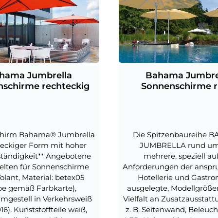
hama Jumbrella
Bahama Jumbre
schirme rechteckig
Sonnenschirme 
hirm Bahama® Jumbrella
Die Spitzenbaureihe 
teckiger Form mit hoher
JUMBRELLA rund um
tändigkeit** Angebotene
mehrere, speziell au
gelten für Sonnenschirme
Anforderungen der anspru
olant, Material: betex05
Hotellerie und Gastr
be gemäß Farbkarte),
ausgelegte, Modellgröße
mgestell in Verkehrsweiß
Vielfalt an Zusatzausstat
16), Kunststoffteile weiß,
z. B. Seitenwand, Beleuc