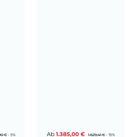
Verkaufspreis:
Ab
1.385,00 €
rer Preis:
Regulärer Preis:
90 €
- 5%
1.629,41 €
- 15%