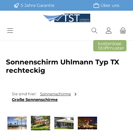
5 Jahre Garantie
Über uns
Zum Hauptinhalt springen
kostenlose
Stoffmuster
Sonnenschirm Uhlmann Typ TX
rechteckig
Sie sind hier:
Sonnenschirme
Große Sonnenschirme
Bildergalerie überspringen