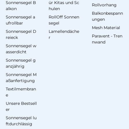
Sonnensegel B
ür Kitas und Sc
Rollvorhang
alkon
hulen
Balkonbespann
Sonnensegel a
RollOff Sonnen
ungen
ufrollbar
segel
Mesh Material
Sonnensegel D
Lamellendäche
Paravent - Tren
reieck
r
nwand
Sonnensegel w
asserdicht
Sonnensegel g
anzjährig
Sonnensegel M
aßanfertigung
Textilmembran
e
Unsere Bestsell
er
Sonnensegel lu
ftdurchlässig