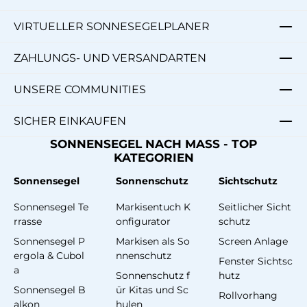
VIRTUELLER SONNESEGELPLANER
ZAHLUNGS- UND VERSANDARTEN
UNSERE COMMUNITIES
SICHER EINKAUFEN
SONNENSEGEL NACH MASS - TOP
KATEGORIEN
Sonnensegel
Sonnenschutz
Sichtschutz
Sonnensegel Te
Markisentuch K
Seitlicher Sicht
rrasse
onfigurator
schutz
Sonnensegel P
Markisen als So
Screen Anlage
ergola & Cubol
nnenschutz
Fenster Sichtsc
a
Sonnenschutz f
hutz
Sonnensegel B
ür Kitas und Sc
Rollvorhang
alkon
hulen