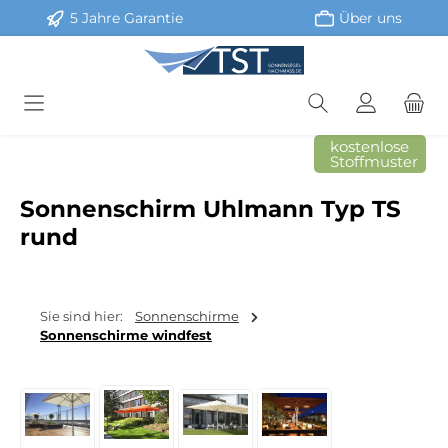
5 Jahre Garantie
Über uns
Zum Hauptinhalt springen
kostenlose
Stoffmuster
Sonnenschirm Uhlmann Typ TS
rund
Sie sind hier:
Sonnenschirme
Sonnenschirme windfest
Bildergalerie überspringen