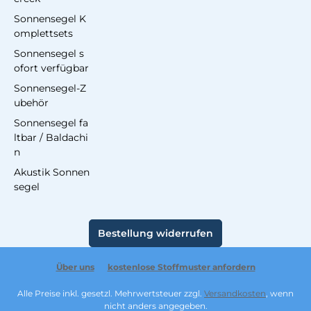
Sonnensegel K
omplettsets
Sonnensegel s
ofort verfügbar
Sonnensegel-Z
ubehör
Sonnensegel fa
ltbar / Baldachi
n
Akustik Sonnen
segel
Bestellung widerrufen
Über uns
kostenlose Stoffmuster anfordern
Alle Preise inkl. gesetzl. Mehrwertsteuer zzgl.
Versandkosten
, wenn
nicht anders angegeben.