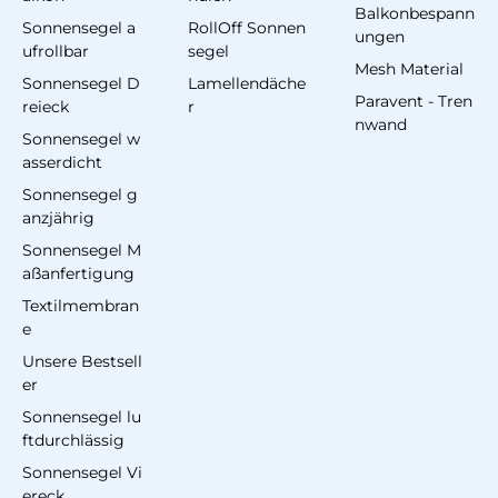
Balkonbespann
Sonnensegel a
RollOff Sonnen
ungen
ufrollbar
segel
Mesh Material
Sonnensegel D
Lamellendäche
Paravent - Tren
reieck
r
nwand
Sonnensegel w
asserdicht
Sonnensegel g
anzjährig
Sonnensegel M
aßanfertigung
Textilmembran
e
Unsere Bestsell
er
Sonnensegel lu
ftdurchlässig
Sonnensegel Vi
ereck