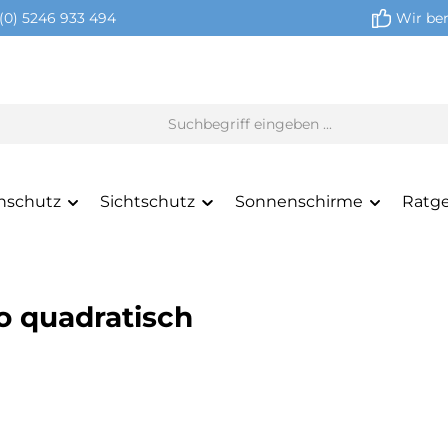
(0) 5246 933 494
Wir ber
nschutz
Sichtschutz
Sonnenschirme
Ratg
o quadratisch