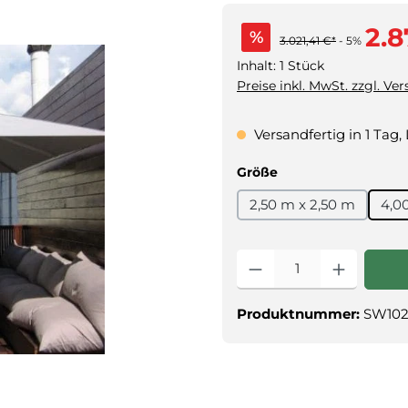
2.8
%
3.021,41 €*
- 5%
Inhalt:
1 Stück
Preise inkl. MwSt. zzgl. Ve
Versandfertig in 1 Tag,
auswählen
Größe
2,50 m x 2,50 m
4,0
Produkt
Produktnummer:
SW102