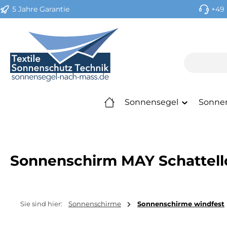
5 Jahre Garantie
+49 
m Hauptinhalt springen
Zur Suche springen
Zur Hauptnavigation springen
Sonnensegel
Sonne
Sonnenschirm MAY Schattell
Sie sind hier:
Sonnenschirme
Sonnenschirme windfest