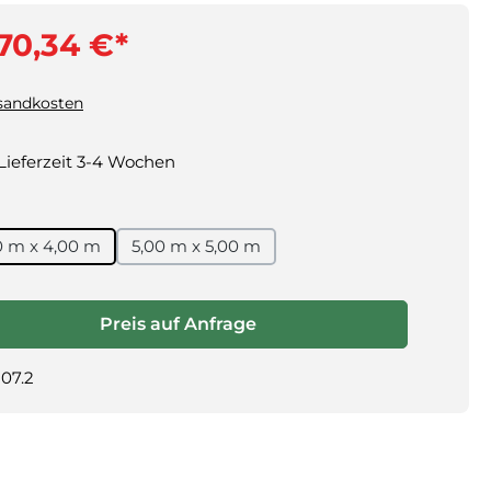
70,34 €*
rsandkosten
 Lieferzeit 3-4 Wochen
0 m x 4,00 m
5,00 m x 5,00 m
 Anzahl: Gib den gewünschten Wert ein oder benutze die Schaltf
Preis auf Anfrage
07.2