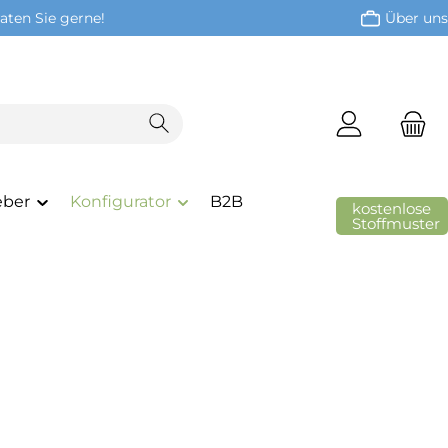
aten Sie gerne!
Über uns
eber
Konfigurator
B2B
kostenlose
Stoffmuster