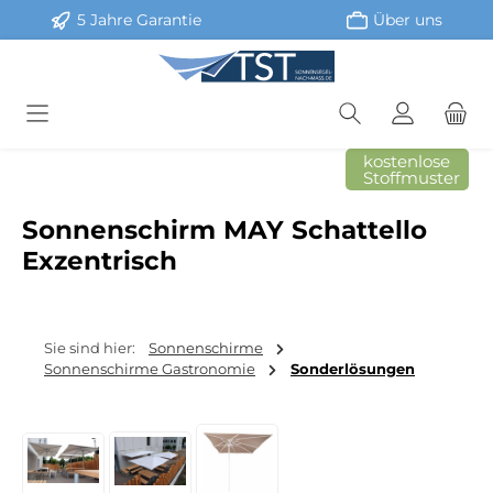
5 Jahre Garantie
Über uns
Zum Hauptinhalt springen
kostenlose
Stoffmuster
Sonnenschirm MAY Schattello
Exzentrisch
Sie sind hier:
Sonnenschirme
Sonnenschirme Gastronomie
Sonderlösungen
Bildergalerie überspringen