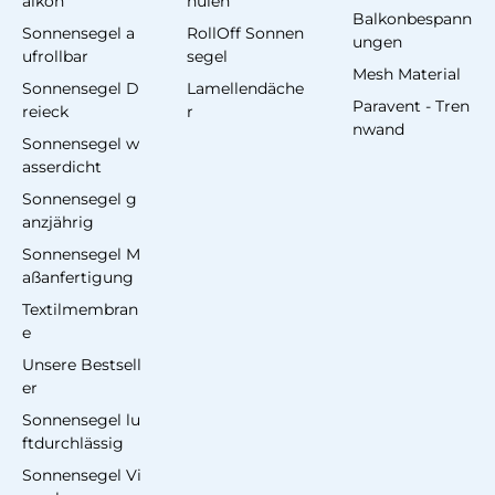
alkon
hulen
Balkonbespann
Sonnensegel a
RollOff Sonnen
ungen
ufrollbar
segel
Mesh Material
Sonnensegel D
Lamellendäche
Paravent - Tren
reieck
r
nwand
Sonnensegel w
asserdicht
Sonnensegel g
anzjährig
Sonnensegel M
aßanfertigung
Textilmembran
e
Unsere Bestsell
er
Sonnensegel lu
ftdurchlässig
Sonnensegel Vi