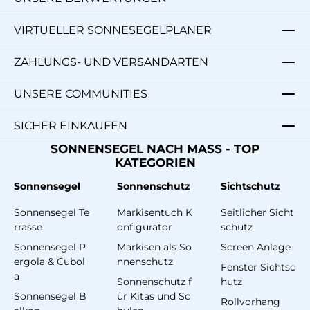
VIRTUELLER SONNESEGELPLANER
ZAHLUNGS- UND VERSANDARTEN
UNSERE COMMUNITIES
SICHER EINKAUFEN
SONNENSEGEL NACH MASS - TOP
KATEGORIEN
Sonnensegel
Sonnenschutz
Sichtschutz
Sonnensegel Te
Markisentuch K
Seitlicher Sicht
rrasse
onfigurator
schutz
Sonnensegel P
Markisen als So
Screen Anlage
ergola & Cubol
nnenschutz
Fenster Sichtsc
a
Sonnenschutz f
hutz
Sonnensegel B
ür Kitas und Sc
Rollvorhang