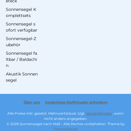
ereck
Sonnensegel K
omplettsets
Sonnensegel s
ofort verfügbar
Sonnensegel-Z
ubehör
Sonnensegel fa
ltbar / Baldachi
n
Akustik Sonnen
segel
Über uns
kostenlose Stoffmuster anfordern
Alle Preise inkl. gesetzl. Mehrwertsteuer zzgl.
Versandkosten
, wenn
nicht anders angegeben.
© 2026 Sonnensegel nach Maß - Alle Rechte vorbehalten. Theme by
ThemeWare®