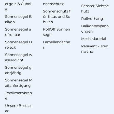
ergola & Cubol
nnenschutz
Fenster Sichtsc
a
Sonnenschutz f
hutz
Sonnensegel B
ür Kitas und Sc
Rollvorhang
alkon
hulen
Balkonbespann
Sonnensegel a
RollOff Sonnen
ungen
ufrollbar
segel
Mesh Material
Sonnensegel D
Lamellendäche
Paravent - Tren
reieck
r
nwand
Sonnensegel w
asserdicht
Sonnensegel g
anzjährig
Sonnensegel M
aßanfertigung
Textilmembran
e
Unsere Bestsell
er