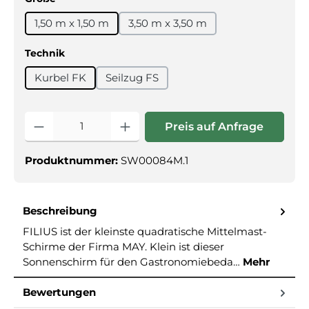
1,50 m x 1,50 m
3,50 m x 3,50 m
auswählen
Technik
Kurbel FK
Seilzug FS
Produkt Anzahl: Gib den gewünschte
Preis auf Anfrage
Produktnummer:
SW00084M.1
Beschreibung
FILIUS ist der kleinste quadratische Mittelmast-
Schirme der Firma MAY. Klein ist dieser
Sonnenschirm für den Gastronomiebeda…
Mehr
Bewertungen