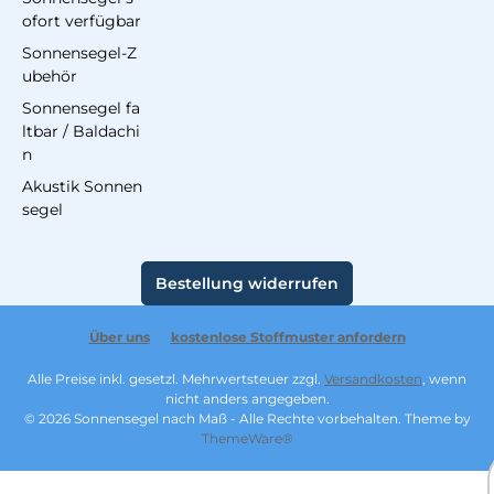
ofort verfügbar
Sonnensegel-Z
ubehör
Sonnensegel fa
ltbar / Baldachi
n
Akustik Sonnen
segel
Bestellung widerrufen
Über uns
kostenlose Stoffmuster anfordern
Alle Preise inkl. gesetzl. Mehrwertsteuer zzgl.
Versandkosten
, wenn
nicht anders angegeben.
© 2026 Sonnensegel nach Maß - Alle Rechte vorbehalten. Theme by
ThemeWare®