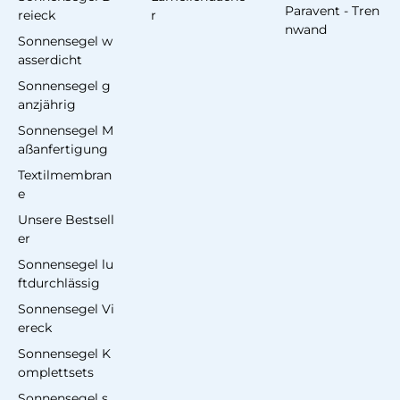
Paravent - Tren
reieck
r
nwand
Sonnensegel w
asserdicht
Sonnensegel g
anzjährig
Sonnensegel M
aßanfertigung
Textilmembran
e
Unsere Bestsell
er
Sonnensegel lu
ftdurchlässig
Sonnensegel Vi
ereck
Sonnensegel K
omplettsets
Sonnensegel s