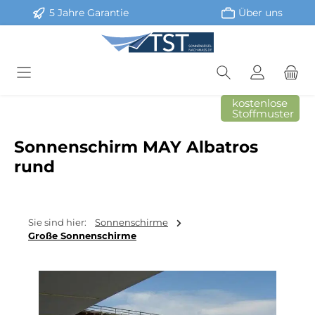
5 Jahre Garantie
Über uns
Zum Hauptinhalt springen
kostenlose
Stoffmuster
Sonnenschirm MAY Albatros
rund
Sie sind hier:
Sonnenschirme
Große Sonnenschirme
Bildergalerie überspringen