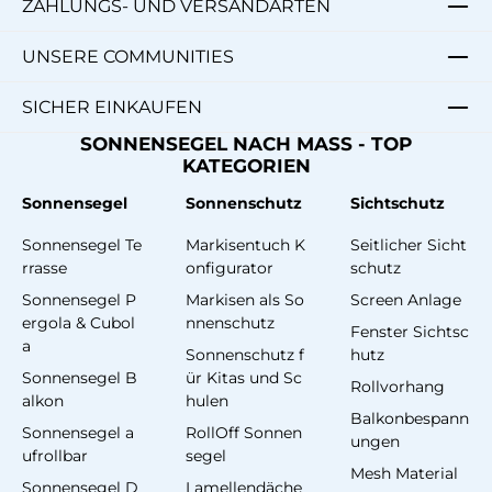
ZAHLUNGS- UND VERSANDARTEN
UNSERE COMMUNITIES
SICHER EINKAUFEN
SONNENSEGEL NACH MASS - TOP
KATEGORIEN
Sonnensegel
Sonnenschutz
Sichtschutz
Sonnensegel Te
Markisentuch K
Seitlicher Sicht
rrasse
onfigurator
schutz
Sonnensegel P
Markisen als So
Screen Anlage
ergola & Cubol
nnenschutz
Fenster Sichtsc
a
Sonnenschutz f
hutz
Sonnensegel B
ür Kitas und Sc
Rollvorhang
alkon
hulen
Balkonbespann
Sonnensegel a
RollOff Sonnen
ungen
ufrollbar
segel
Mesh Material
Sonnensegel D
Lamellendäche