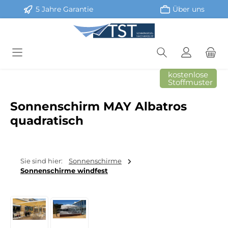
5 Jahre Garantie
Über uns
Zum Hauptinhalt springen
kostenlose
Stoffmuster
Sonnenschirm MAY Albatros
quadratisch
Sie sind hier:
Sonnenschirme
Sonnenschirme windfest
Bildergalerie überspringen