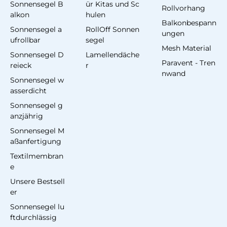
Sonnensegel B
ür Kitas und Sc
Rollvorhang
alkon
hulen
Balkonbespann
Sonnensegel a
RollOff Sonnen
ungen
ufrollbar
segel
Mesh Material
Sonnensegel D
Lamellendäche
Paravent - Tren
reieck
r
nwand
Sonnensegel w
asserdicht
Sonnensegel g
anzjährig
Sonnensegel M
aßanfertigung
Textilmembran
e
Unsere Bestsell
er
Sonnensegel lu
ftdurchlässig