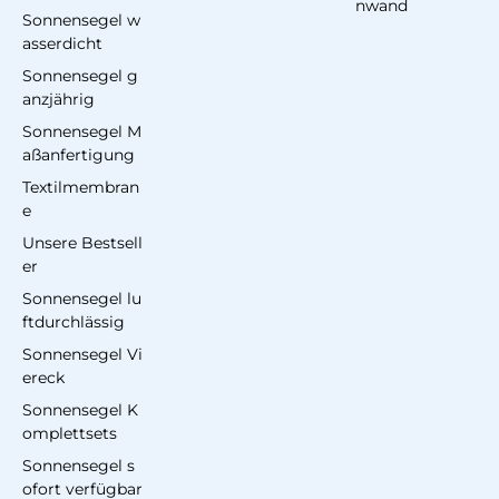
nwand
Sonnensegel w
asserdicht
Sonnensegel g
anzjährig
Sonnensegel M
aßanfertigung
Textilmembran
e
Unsere Bestsell
er
Sonnensegel lu
ftdurchlässig
Sonnensegel Vi
ereck
Sonnensegel K
omplettsets
Sonnensegel s
ofort verfügbar