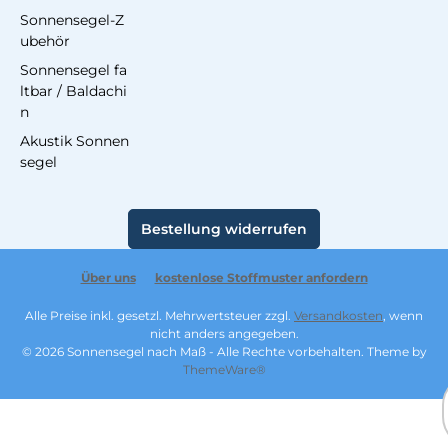
Sonnensegel-Z
ubehör
Sonnensegel fa
ltbar / Baldachi
n
Akustik Sonnen
segel
Bestellung widerrufen
Über uns
kostenlose Stoffmuster anfordern
Alle Preise inkl. gesetzl. Mehrwertsteuer zzgl.
Versandkosten
, wenn
nicht anders angegeben.
© 2026 Sonnensegel nach Maß - Alle Rechte vorbehalten. Theme by
ThemeWare®