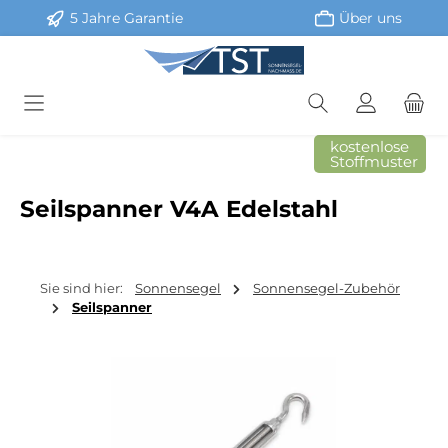
5 Jahre Garantie
Über uns
Zum Hauptinhalt springen
kostenlose
Stoffmuster
Seilspanner V4A Edelstahl
Sie sind hier:
Sonnensegel
Sonnensegel-Zubehör
Seilspanner
Bildergalerie überspringen