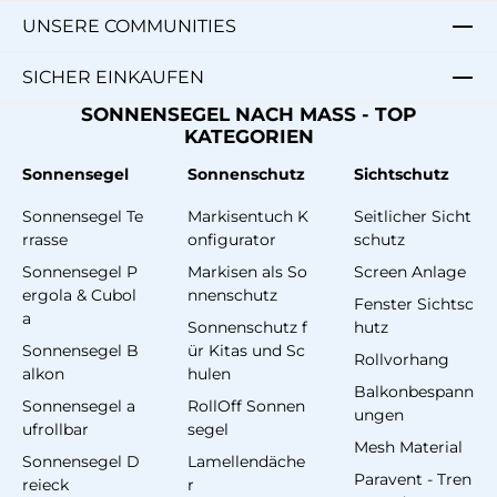
UNSERE COMMUNITIES
SICHER EINKAUFEN
SONNENSEGEL NACH MASS - TOP
KATEGORIEN
Sonnensegel
Sonnenschutz
Sichtschutz
Sonnensegel Te
Markisentuch K
Seitlicher Sicht
rrasse
onfigurator
schutz
Sonnensegel P
Markisen als So
Screen Anlage
ergola & Cubol
nnenschutz
Fenster Sichtsc
a
Sonnenschutz f
hutz
Sonnensegel B
ür Kitas und Sc
Rollvorhang
alkon
hulen
Balkonbespann
Sonnensegel a
RollOff Sonnen
ungen
ufrollbar
segel
Mesh Material
Sonnensegel D
Lamellendäche
Paravent - Tren
reieck
r