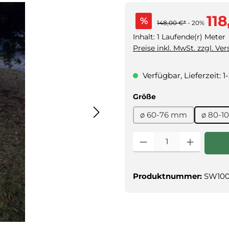
118
%
148,00 €*
- 20%
Inhalt:
1 Laufende(r) Meter
Preise inkl. MwSt. zzgl. Ve
Verfügbar, Lieferzeit: 
auswählen
Größe
ø 60-76 mm
ø 80-
Produkt Anzahl: Gib den g
Produktnummer:
SW100