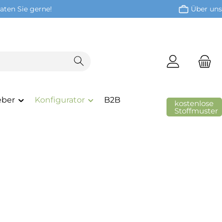
aten Sie gerne!
Über uns
eber
Konfigurator
B2B
kostenlose
Stoffmuster