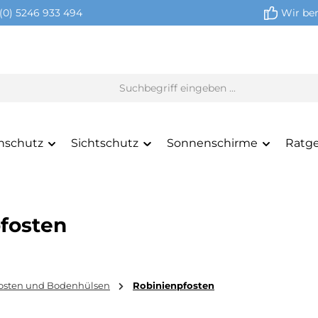
(0) 5246 933 494
Wir ber
nschutz
Sichtschutz
Sonnenschirme
Ratg
pfosten
osten und Bodenhülsen
Robinienpfosten