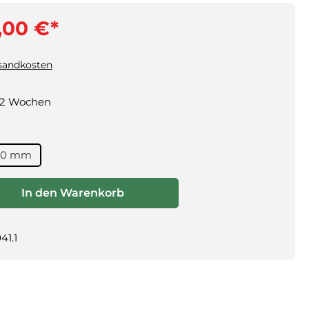
,00 €*
rsandkosten
1-2 Wochen
100 mm
ewünschten Wert ein oder benutze die Schaltflächen um die Anza
In den Warenkorb
41.1