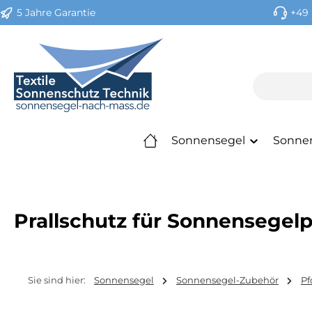
5 Jahre Garantie
+49 
m Hauptinhalt springen
Zur Suche springen
Zur Hauptnavigation springen
Sonnensegel
Sonne
Prallschutz für Sonnensegel
Sie sind hier:
Sonnensegel
Sonnensegel-Zubehör
Pf