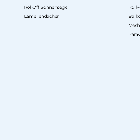
RollOff Sonnensegel
Roll
Lamellendächer
Balk
Mesh
Para