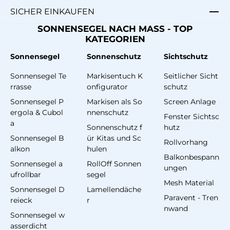
SICHER EINKAUFEN
SONNENSEGEL NACH MASS - TOP
KATEGORIEN
Sonnensegel
Sonnenschutz
Sichtschutz
Sonnensegel Te
Markisentuch K
Seitlicher Sicht
rrasse
onfigurator
schutz
Sonnensegel P
Markisen als So
Screen Anlage
ergola & Cubol
nnenschutz
Fenster Sichtsc
a
Sonnenschutz f
hutz
Sonnensegel B
ür Kitas und Sc
Rollvorhang
alkon
hulen
Balkonbespann
Sonnensegel a
RollOff Sonnen
ungen
ufrollbar
segel
Mesh Material
Sonnensegel D
Lamellendäche
Paravent - Tren
reieck
r
nwand
Sonnensegel w
asserdicht