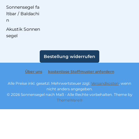
Sonnensegel fa
ltbar / Baldachi
n
Akustik Sonnen
segel
Bestellung widerrufen
Über uns
kostenlose Stoffmuster anfordern
Alle Preise inkl. gesetzl. Mehrwertsteuer zzgl.
Versandkosten
, wenn
nicht anders angegeben.
© 2026 Sonnensegel nach Maß - Alle Rechte vorbehalten. Theme by
ThemeWare®