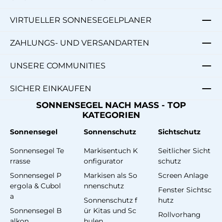
VIRTUELLER SONNESEGELPLANER
ZAHLUNGS- UND VERSANDARTEN
UNSERE COMMUNITIES
SICHER EINKAUFEN
SONNENSEGEL NACH MASS - TOP
KATEGORIEN
Sonnensegel
Sonnenschutz
Sichtschutz
Sonnensegel Te
Markisentuch K
Seitlicher Sicht
rrasse
onfigurator
schutz
Sonnensegel P
Markisen als So
Screen Anlage
ergola & Cubol
nnenschutz
Fenster Sichtsc
a
Sonnenschutz f
hutz
Sonnensegel B
ür Kitas und Sc
Rollvorhang
alkon
hulen