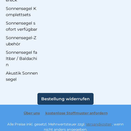
ereck
Sonnensegel K
omplettsets
Sonnensegel s
ofort verfügbar
Sonnensegel-Z
ubehör
Sonnensegel fa
ltbar / Baldachi
n
Akustik Sonnen
segel
Bestellung widerrufen
Über uns
kostenlose Stoffmuster anfordern
Alle Preise inkl. gesetzl. Mehrwertsteuer zzgl.
Versandkosten
, wenn
nicht anders angegeben.