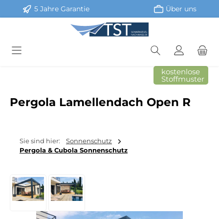
5 Jahre Garantie
Über uns
Zum Hauptinhalt springen
kostenlose
Stoffmuster
Pergola Lamellendach Open R
Sie sind hier:
Sonnenschutz
Pergola & Cubola Sonnenschutz
Bildergalerie überspringen