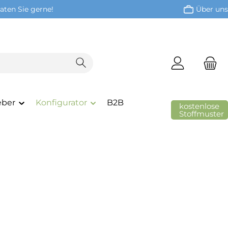
aten Sie gerne!
Über uns
eber
Konfigurator
B2B
kostenlose
Stoffmuster