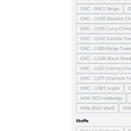
(Diese Opt
ORC - 8902 Beige
O
(Diese Option ist
ORC - U095 Basalte Ch
(Diese Optio
ORC - U105 Curry Chin
(Diese Option 
ORC - U140 Gazelle Tw
(Diese Optio
ORC - U189 Beige Twe
(Diese Option
ORC - U238 Black Sha
(Diese Optio
ORC - U321 Granny Chi
(Diese Option
ORC - U371 Chamois T
(Diese Opti
ORC - U387 Argile
O
(Diese Option ist
W96-1103 Hellbeige
(Diese Option is
W96-8102 Weiß
W96
(Diese Option ist 
auswählen
Stoffe