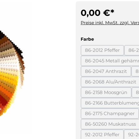
0,00 €*
Preise inkl. MwSt. zzgl. Ve
auswählen
Farbe
86-2012 Pfeffer
86-2
(Diese Option ist z
86-2045 Metall gehäm
(Diese Opti
86-2047 Anthrazit
8
(Diese Option ist
86-2068 Alu/Anthrazit
(Diese Option 
86-2158 Moosgrün
8
(Diese Option ist
86-2166 Butterblumen
(Diese Optio
86-2175 Champagner
(Diese Option i
86-50260 Muskatnuss
(Diese Option i
92-2012 Pfeffer
92-2
(Diese Option ist z