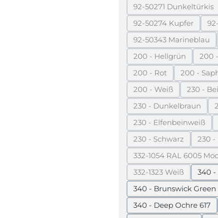
92-50271 Dunkeltürkis
(Diese Option 
92-50274 Kupfer
92
(Diese Option ist 
92-50343 Marineblau
(Diese Option i
200 - Hellgrün
200 -
(Diese Option ist z
200 - Rot
200 - Sap
(Diese Option ist zurz
(D
200 - Weiß
230 - Be
(Diese Option ist zur
(Di
230 - Dunkelbraun
(Diese Option ist
230 - Elfenbeinweiß
(Diese Option is
230 - Schwarz
230 - 
(Diese Option ist z
332-1054 RAL 6005 Mo
(Diese Opt
332-1323 Weiß
340 -
(Diese Option ist z
340 - Brunswick Green
340 - Deep Ochre 617