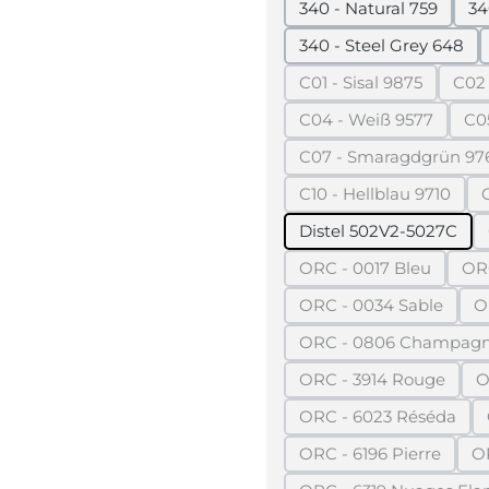
340 - Natural 759
34
340 - Steel Grey 648
C01 - Sisal 9875
C02
(Diese Option ist z
C04 - Weiß 9577
C05
(Diese Option ist 
C07 - Smaragdgrün 97
(Diese Option
C10 - Hellblau 9710
(Diese Option ist
Distel 502V2-5027C
ORC - 0017 Bleu
OR
(Diese Option ist 
ORC - 0034 Sable
O
(Diese Option ist
ORC - 0806 Champag
(Diese Option
ORC - 3914 Rouge
O
(Diese Option ist
ORC - 6023 Réséda
(Diese Option is
ORC - 6196 Pierre
O
(Diese Option ist