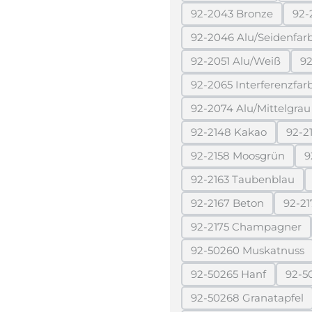
92-2043 Bronze
92-
(Diese Option ist 
92-2046 Alu/Seidenfar
(Diese Optio
92-2051 Alu/Weiß
92
(Diese Option ist
92-2065 Interferenzfar
(Dies
92-2074 Alu/Mittelgrau
(Diese Option 
92-2148 Kakao
92-2
(Diese Option ist z
92-2158 Moosgrün
9
(Diese Option ist
92-2163 Taubenblau
(Diese Option is
92-2167 Beton
92-21
(Diese Option ist z
92-2175 Champagner
(Diese Option i
92-50260 Muskatnuss
(Diese Option i
92-50265 Hanf
92-5
(Diese Option ist z
92-50268 Granatapfel
(Diese Option i