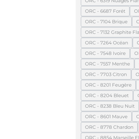
ORC - 6319 Nuages F
(Diese Opti
ORC - 6687 Forét
O
(Diese Option ist
ORC - 7104 Brique
O
(Diese Option ist
ORC - 7132 Graphite 
(Diese Opt
ORC - 7264 Océan
(Diese Option ist
ORC - 7548 Ivoire
O
(Diese Option ist
ORC - 7557 Menthe
(Diese Option is
ORC - 7703 Citron
O
(Diese Option ist
ORC - 8201 Feugère
(Diese Option is
ORC - 8204 Bleuet
(Diese Option is
ORC - 8238 Bleu Nuit
(Diese Option i
ORC - 8601 Mauve
O
(Diese Option ist
ORC - 8778 Chardon
(Diese Option i
ORC - 8854 Marseille