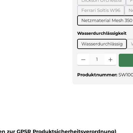
Dickson Orchestra
F
(Diese Option ist
Ferrari Soltis W96
N
(Diese Option ist
Netzmaterial Mesh 350
au
Wasserdurchlässigkeit
Wasserdurchlässig
Produkt Anzahl: Gib den g
Produktnummer:
SW100
ten zur GPSR Produktsicherheitsverordnung)