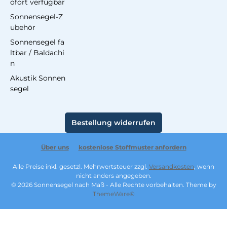
ofort verfügbar
Sonnensegel-Z
ubehör
Sonnensegel fa
ltbar / Baldachi
n
Akustik Sonnen
segel
Bestellung widerrufen
Über uns
kostenlose Stoffmuster anfordern
Alle Preise inkl. gesetzl. Mehrwertsteuer zzgl.
Versandkosten
, wenn
nicht anders angegeben.
© 2026 Sonnensegel nach Maß - Alle Rechte vorbehalten. Theme by
ThemeWare®