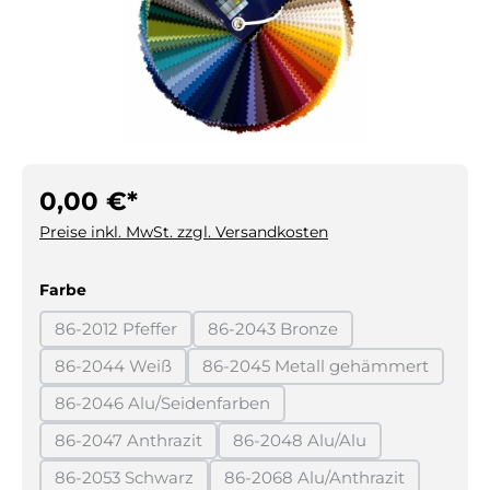
0,00 €*
Preise inkl. MwSt. zzgl. Versandkosten
auswählen
Farbe
86-2012 Pfeffer
86-2043 Bronze
(Diese Option ist zurzeit nicht verfügbar.)
(Diese Option ist zurzeit nicht 
86-2044 Weiß
86-2045 Metall gehämmert
(Diese Option ist zurzeit nicht verfügbar.)
(Diese Option ist zurzeit
86-2046 Alu/Seidenfarben
(Diese Option ist zurzeit nicht verfügbar.)
86-2047 Anthrazit
86-2048 Alu/Alu
(Diese Option ist zurzeit nicht verfügbar.)
(Diese Option ist zurzeit ni
86-2053 Schwarz
86-2068 Alu/Anthrazit