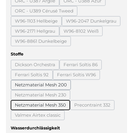
ORC - U387 Argile
ORC - U388 Azur
(Diese Option ist zurzeit nicht verfügbar.)
(Diese Option ist zurzeit n
ORC - U389 Cérusé Tweed
(Diese Option ist zurzeit nicht verfügbar.)
W96-1103 Hellbeige
W96-2047 Dunkelgrau
(Diese Option ist zurzeit nicht verfügbar.)
(Diese Option ist zurz
W96-2171 Hellgrau
W96-8102 Weiß
(Diese Option ist zurzeit nicht verfügbar.)
(Diese Option ist zurzeit ni
W96-8861 Dunkelbeige
(Diese Option ist zurzeit nicht verfügbar.)
auswählen
Stoffe
Dickson Orchestra
Ferrari Soltis 86
(Diese Option ist zurzeit nicht verfügbar.)
(Diese Option ist zurzeit ni
Ferrari Soltis 92
Ferrari Soltis W96
(Diese Option ist zurzeit nicht verfügbar.)
(Diese Option ist zurzeit nich
Netzmaterial Mesh 200
Netzmaterial Mesh 230
(Diese Option ist zurzeit nicht verfügbar.)
Netzmaterial Mesh 350
Precontraint 332
(Diese Option ist zurz
Valmex Airtex classic
(Diese Option ist zurzeit nicht verfügbar.)
auswählen
Wasserdurchlässigkeit