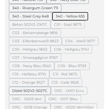
340 - Rivergum Green 711
340 - Steel Grey 648
340 - Yellow 655
Beton 502V2-2167C
C01 - Sisal 9875
(Diese Option ist zurzeit nicht verfügbar.)
(Diese Option ist zurzeit n
C02 - Bahamabeige 9816
(Diese Option ist zurzeit nicht verfügbar.)
C03 - Elfenbeinweiß 9823
C04 - Weiß 9577
(Diese Option ist zurzeit nicht verfügbar.)
(Diese Option ist z
C05 - Hellgrau 9653
C06 - Hellgrau 9741
(Diese Option ist zurzeit nicht verfügbar.)
(Diese Option ist zurzeit
C07 - Smaragdgrün 9767
(Diese Option ist zurzeit nicht verfügbar.)
C08 - Navy Blau 9545
C09 - Blau 9793
(Diese Option ist zurzeit nicht verfügbar.)
(Diese Option ist zurzei
C10 - Hellblau 9710
C11 - Rot 9675
(Diese Option ist zurzeit nicht verfügbar.)
(Diese Option ist zurzeit nic
C12 - Orange 9527
C13 - Gelb 9526
(Diese Option ist zurzeit nicht verfügbar.)
(Diese Option ist zurzeit nic
Distel 502V2-5027C
ORC - 0001 Ecru
(Diese Option ist zurzeit 
ORC - 0003 Vert
ORC - 0017 Bleu
(Diese Option ist zurzeit nicht verfügbar.)
(Diese Option ist zurzeit nich
ORC - 0018 Orange
ORC - 0020 Vermillon