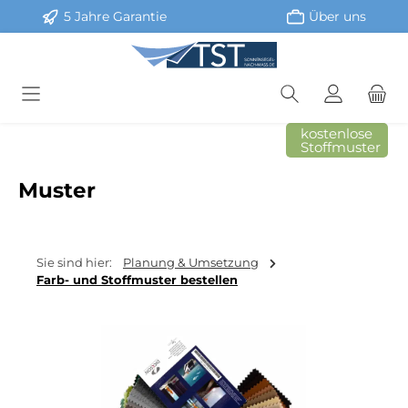
5 Jahre Garantie
Über uns
Zum Hauptinhalt springen
kostenlose
Stoffmuster
Muster
Sie sind hier:
Planung & Umsetzung
Farb- und Stoffmuster bestellen
Bildergalerie überspringen