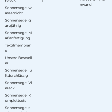
reieck
r
nwand
Sonnensegel w
asserdicht
Sonnensegel g
anzjährig
Sonnensegel M
aßanfertigung
Textilmembran
e
Unsere Bestsell
er
Sonnensegel lu
ftdurchlässig
Sonnensegel Vi
ereck
Sonnensegel K
omplettsets
Sonnensegel s