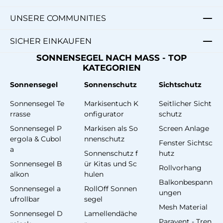
UNSERE COMMUNITIES
SICHER EINKAUFEN
SONNENSEGEL NACH MASS - TOP
KATEGORIEN
Sonnensegel
Sonnenschutz
Sichtschutz
Sonnensegel Te
Markisentuch K
Seitlicher Sicht
rrasse
onfigurator
schutz
Sonnensegel P
Markisen als So
Screen Anlage
ergola & Cubol
nnenschutz
Fenster Sichtsc
a
Sonnenschutz f
hutz
Sonnensegel B
ür Kitas und Sc
Rollvorhang
alkon
hulen
Balkonbespann
Sonnensegel a
RollOff Sonnen
ungen
ufrollbar
segel
Mesh Material
Sonnensegel D
Lamellendäche
Paravent - Tren