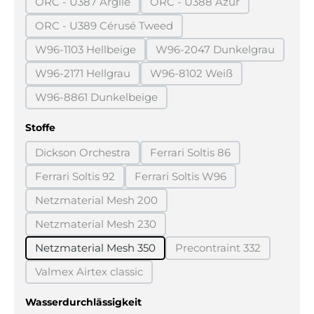
ORC - U387 Argile
ORC - U388 Azur
(Diese Option ist zurzeit nicht verfügbar.)
(Diese Option ist zurzeit n
ORC - U389 Cérusé Tweed
(Diese Option ist zurzeit nicht verfügbar.)
W96-1103 Hellbeige
W96-2047 Dunkelgrau
(Diese Option ist zurzeit nicht verfügbar.)
(Diese Option ist zurz
W96-2171 Hellgrau
W96-8102 Weiß
(Diese Option ist zurzeit nicht verfügbar.)
(Diese Option ist zurzeit ni
W96-8861 Dunkelbeige
(Diese Option ist zurzeit nicht verfügbar.)
auswählen
Stoffe
Dickson Orchestra
Ferrari Soltis 86
(Diese Option ist zurzeit nicht verfügbar.)
(Diese Option ist zurzeit ni
Ferrari Soltis 92
Ferrari Soltis W96
(Diese Option ist zurzeit nicht verfügbar.)
(Diese Option ist zurzeit nich
Netzmaterial Mesh 200
(Diese Option ist zurzeit nicht verfügbar.)
Netzmaterial Mesh 230
(Diese Option ist zurzeit nicht verfügbar.)
Netzmaterial Mesh 350
Precontraint 332
(Diese Option ist zurz
Valmex Airtex classic
(Diese Option ist zurzeit nicht verfügbar.)
auswählen
Wasserdurchlässigkeit