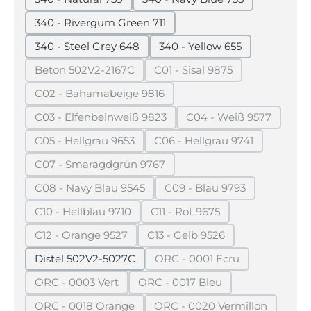
340 - Rivergum Green 711
340 - Steel Grey 648
340 - Yellow 655
Beton 502V2-2167C
C01 - Sisal 9875
(Diese Option ist zurzeit nicht verfügbar.)
(Diese Option ist zurzeit n
C02 - Bahamabeige 9816
(Diese Option ist zurzeit nicht verfügbar.)
C03 - Elfenbeinweiß 9823
C04 - Weiß 9577
(Diese Option ist zurzeit nicht verfügbar.)
(Diese Option ist z
C05 - Hellgrau 9653
C06 - Hellgrau 9741
(Diese Option ist zurzeit nicht verfügbar.)
(Diese Option ist zurzeit
C07 - Smaragdgrün 9767
(Diese Option ist zurzeit nicht verfügbar.)
C08 - Navy Blau 9545
C09 - Blau 9793
(Diese Option ist zurzeit nicht verfügbar.)
(Diese Option ist zurzei
C10 - Hellblau 9710
C11 - Rot 9675
(Diese Option ist zurzeit nicht verfügbar.)
(Diese Option ist zurzeit nic
C12 - Orange 9527
C13 - Gelb 9526
(Diese Option ist zurzeit nicht verfügbar.)
(Diese Option ist zurzeit nic
Distel 502V2-5027C
ORC - 0001 Ecru
(Diese Option ist zurzeit 
ORC - 0003 Vert
ORC - 0017 Bleu
(Diese Option ist zurzeit nicht verfügbar.)
(Diese Option ist zurzeit nich
ORC - 0018 Orange
ORC - 0020 Vermillon