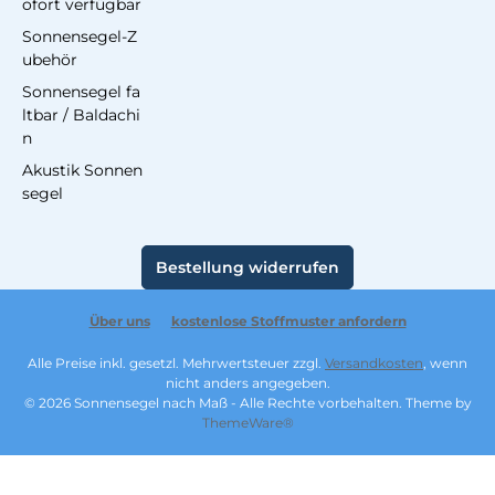
ofort verfügbar
Sonnensegel-Z
ubehör
Sonnensegel fa
ltbar / Baldachi
n
Akustik Sonnen
segel
Bestellung widerrufen
Über uns
kostenlose Stoffmuster anfordern
Alle Preise inkl. gesetzl. Mehrwertsteuer zzgl.
Versandkosten
, wenn
nicht anders angegeben.
© 2026 Sonnensegel nach Maß - Alle Rechte vorbehalten. Theme by
ThemeWare®