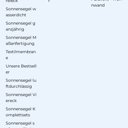
reieck
r
nwand
Sonnensegel w
asserdicht
Sonnensegel g
anzjährig
Sonnensegel M
aßanfertigung
Textilmembran
e
Unsere Bestsell
er
Sonnensegel lu
ftdurchlässig
Sonnensegel Vi
ereck
Sonnensegel K
omplettsets
Sonnensegel s