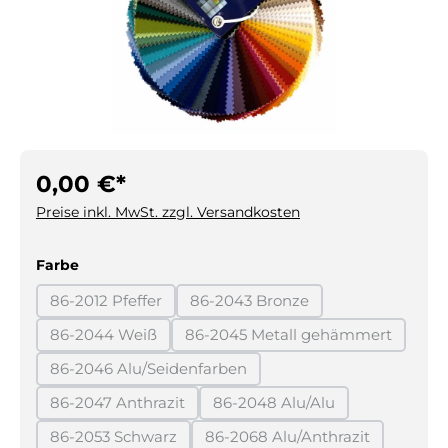
0,00 €*
Preise inkl. MwSt. zzgl. Versandkosten
auswählen
Farbe
86-2012 Pfeffer
86-2043 Bronze
(Diese Option ist zurzeit nicht verfügbar.)
(Diese Option ist zurzeit nicht 
86-2044 Weiß
86-2045 Metall gehämmert
(Diese Option ist zurzeit nicht verfügbar.)
(Diese Option ist zurzeit
86-2046 Alu/Seidenfarben
(Diese Option ist zurzeit nicht verfügbar.)
86-2047 Anthrazit
86-2048 Alu/Alu
(Diese Option ist zurzeit nicht verfügbar.)
(Diese Option ist zurzeit ni
86-2053 Schwarz
86-2068 Alu/Anthrazit