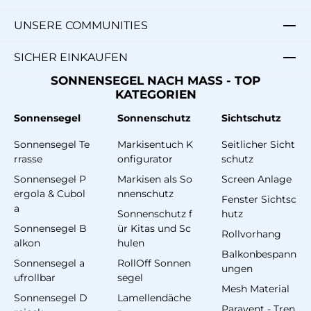
UNSERE COMMUNITIES
SICHER EINKAUFEN
SONNENSEGEL NACH MASS - TOP
KATEGORIEN
Sonnensegel
Sonnenschutz
Sichtschutz
Sonnensegel Te
Markisentuch K
Seitlicher Sicht
rrasse
onfigurator
schutz
Sonnensegel P
Markisen als So
Screen Anlage
ergola & Cubol
nnenschutz
Fenster Sichtsc
a
Sonnenschutz f
hutz
Sonnensegel B
ür Kitas und Sc
Rollvorhang
alkon
hulen
Balkonbespann
Sonnensegel a
RollOff Sonnen
ungen
ufrollbar
segel
Mesh Material
Sonnensegel D
Lamellendäche
Paravent - Tren