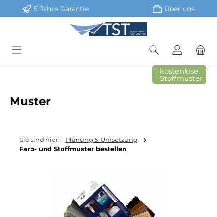
5 Jahre Garantie
Über uns
Zum Hauptinhalt springen
kostenlose
Stoffmuster
Muster
Sie sind hier:
Planung & Umsetzung
Farb- und Stoffmuster bestellen
Bildergalerie überspringen