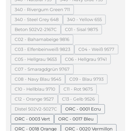
(Diese Option ist zurzeit nicht verfügbar.)
(Diese Option ist zurzeit n
340 - Rivergum Green 711
(Diese Option ist zurzeit nicht verfügbar.)
340 - Steel Grey 648
340 - Yellow 655
(Diese Option ist zurzeit nicht verfügbar.)
(Diese Option ist zurzeit
Beton 502V2-2167C
C01 - Sisal 9875
(Diese Option ist zurzeit nicht verfügbar.)
(Diese Option ist zurzeit n
C02 - Bahamabeige 9816
(Diese Option ist zurzeit nicht verfügbar.)
C03 - Elfenbeinweiß 9823
C04 - Weiß 9577
(Diese Option ist zurzeit nicht verfügbar.)
(Diese Option ist z
C05 - Hellgrau 9653
C06 - Hellgrau 9741
(Diese Option ist zurzeit nicht verfügbar.)
(Diese Option ist zurzeit
C07 - Smaragdgrün 9767
(Diese Option ist zurzeit nicht verfügbar.)
C08 - Navy Blau 9545
C09 - Blau 9793
(Diese Option ist zurzeit nicht verfügbar.)
(Diese Option ist zurzei
C10 - Hellblau 9710
C11 - Rot 9675
(Diese Option ist zurzeit nicht verfügbar.)
(Diese Option ist zurzeit nic
C12 - Orange 9527
C13 - Gelb 9526
(Diese Option ist zurzeit nicht verfügbar.)
(Diese Option ist zurzeit nic
Distel 502V2-5027C
ORC - 0001 Ecru
(Diese Option ist zurzeit nicht verfügbar.)
ORC - 0003 Vert
ORC - 0017 Bleu
ORC - 0018 Orange
ORC - 0020 Vermillon