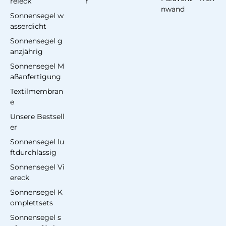
reieck
r
nwand
Sonnensegel w
asserdicht
Sonnensegel g
anzjährig
Sonnensegel M
aßanfertigung
Textilmembran
e
Unsere Bestsell
er
Sonnensegel lu
ftdurchlässig
Sonnensegel Vi
ereck
Sonnensegel K
omplettsets
Sonnensegel s