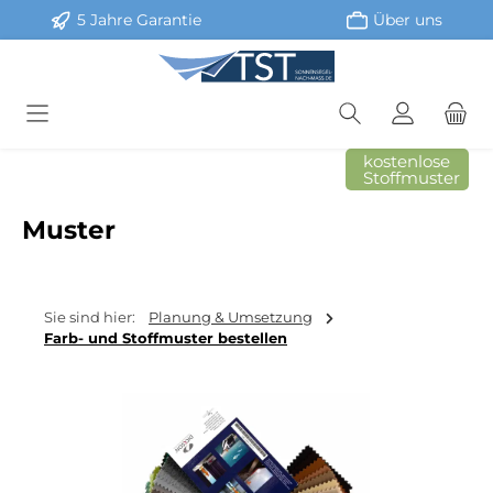
5 Jahre Garantie
Über uns
Zum Hauptinhalt springen
kostenlose
Stoffmuster
Muster
Sie sind hier:
Planung & Umsetzung
Farb- und Stoffmuster bestellen
Bildergalerie überspringen