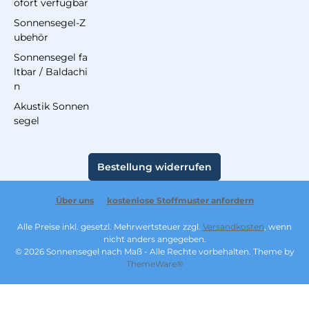
ofort verfügbar
Sonnensegel-Z
ubehör
Sonnensegel fa
ltbar / Baldachi
n
Akustik Sonnen
segel
Bestellung widerrufen
Über uns
kostenlose Stoffmuster anfordern
Alle Preise inkl. gesetzl. Mehrwertsteuer zzgl.
Versandkosten
, wenn
nicht anders angegeben.
© 2026 Sonnensegel nach Maß - Alle Rechte vorbehalten. Theme by
ThemeWare®