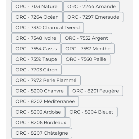
ORC - 7133 Naturel
ORC - 7244 Amande
ORC - 7264 Océan
ORC - 7297 Emeraude
ORC - 7330 Charocal Tweed
ORC - 7548 Ivoire
ORC - 7552 Argent
ORC - 7554 Cassis
ORC - 7557 Menthe
ORC - 7559 Taupe
ORC - 7560 Paille
ORC - 7703 Citron
ORC - 7972 Perle Flammé
ORC - 8200 Chanvre
ORC - 8201 Feugère
ORC - 8202 Méditerranée
ORC - 8203 Ardoise
ORC - 8204 Bleuet
ORC - 8206 Bordeaux
ORC - 8207 Chàtaigne