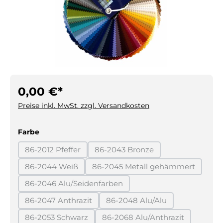
0,00 €*
Preise inkl. MwSt. zzgl. Versandkosten
auswählen
Farbe
86-2012 Pfeffer
86-2043 Bronze
(Diese Option ist zurzeit nicht verfügbar.)
(Diese Option ist zurzeit nicht 
86-2044 Weiß
86-2045 Metall gehämmert
(Diese Option ist zurzeit nicht verfügbar.)
(Diese Option ist zurzeit
86-2046 Alu/Seidenfarben
(Diese Option ist zurzeit nicht verfügbar.)
86-2047 Anthrazit
86-2048 Alu/Alu
(Diese Option ist zurzeit nicht verfügbar.)
(Diese Option ist zurzeit ni
86-2053 Schwarz
86-2068 Alu/Anthrazit