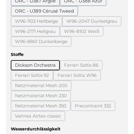
ORC - U387 Argile
ORC - U388 Azur
ORC - U389 Cérusé Tweed
W96-1103 Hellbeige
W96-2047 Dunkelgrau
(Diese Option ist zurzeit nicht verfügbar.)
(Diese Option ist zurz
W96-2171 Hellgrau
W96-8102 Weiß
(Diese Option ist zurzeit nicht verfügbar.)
(Diese Option ist zurzeit ni
W96-8861 Dunkelbeige
(Diese Option ist zurzeit nicht verfügbar.)
auswählen
Stoffe
Dickson Orchestra
Ferrari Soltis 86
(Diese Option ist zurzeit ni
Ferrari Soltis 92
Ferrari Soltis W96
(Diese Option ist zurzeit nicht verfügbar.)
(Diese Option ist zurzeit nich
Netzmaterial Mesh 200
(Diese Option ist zurzeit nicht verfügbar.)
Netzmaterial Mesh 230
(Diese Option ist zurzeit nicht verfügbar.)
Netzmaterial Mesh 350
Precontraint 332
(Diese Option ist zurzeit nicht verfügbar.)
(Diese Option ist zurz
Valmex Airtex classic
(Diese Option ist zurzeit nicht verfügbar.)
auswählen
Wasserdurchlässigkeit