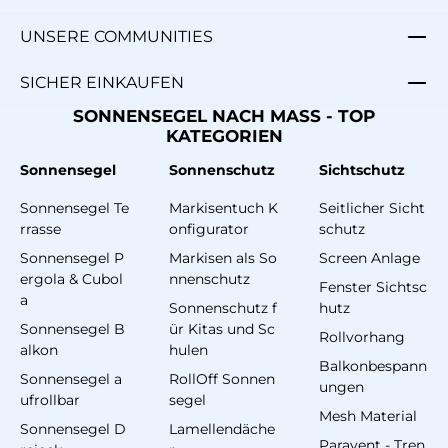
UNSERE COMMUNITIES
SICHER EINKAUFEN
SONNENSEGEL NACH MASS - TOP
KATEGORIEN
Sonnensegel
Sonnenschutz
Sichtschutz
Sonnensegel Te
Markisentuch K
Seitlicher Sicht
rrasse
onfigurator
schutz
Sonnensegel P
Markisen als So
Screen Anlage
ergola & Cubol
nnenschutz
Fenster Sichtsc
a
Sonnenschutz f
hutz
Sonnensegel B
ür Kitas und Sc
Rollvorhang
alkon
hulen
Balkonbespann
Sonnensegel a
RollOff Sonnen
ungen
ufrollbar
segel
Mesh Material
Sonnensegel D
Lamellendäche
Paravent - Tren