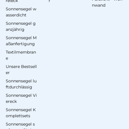
reieck
r
nwand
Sonnensegel w
asserdicht
Sonnensegel g
anzjährig
Sonnensegel M
aßanfertigung
Textilmembran
e
Unsere Bestsell
er
Sonnensegel lu
ftdurchlässig
Sonnensegel Vi
ereck
Sonnensegel K
omplettsets
Sonnensegel s