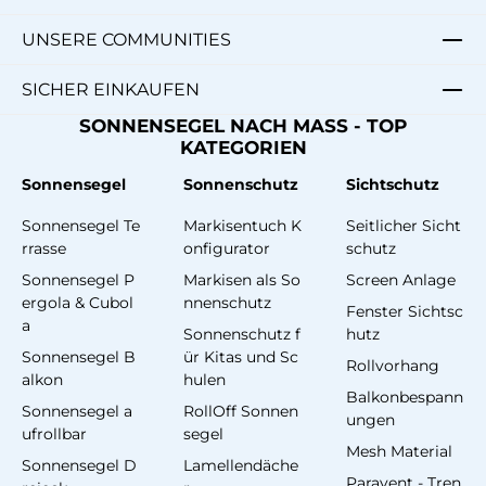
UNSERE COMMUNITIES
SICHER EINKAUFEN
SONNENSEGEL NACH MASS - TOP
KATEGORIEN
Sonnensegel
Sonnenschutz
Sichtschutz
Sonnensegel Te
Markisentuch K
Seitlicher Sicht
rrasse
onfigurator
schutz
Sonnensegel P
Markisen als So
Screen Anlage
ergola & Cubol
nnenschutz
Fenster Sichtsc
a
Sonnenschutz f
hutz
Sonnensegel B
ür Kitas und Sc
Rollvorhang
alkon
hulen
Balkonbespann
Sonnensegel a
RollOff Sonnen
ungen
ufrollbar
segel
Mesh Material
Sonnensegel D
Lamellendäche
Paravent - Tren