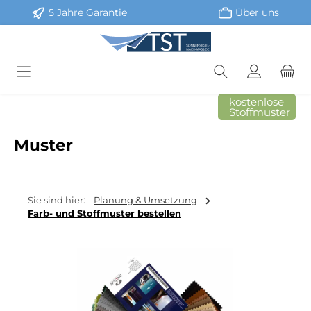
5 Jahre Garantie
Über uns
Zum Hauptinhalt springen
kostenlose
Stoffmuster
Muster
Sie sind hier:
Planung & Umsetzung
Farb- und Stoffmuster bestellen
Bildergalerie überspringen