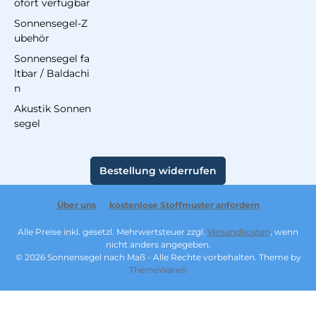
ofort verfügbar
Sonnensegel-Z
ubehör
Sonnensegel fa
ltbar / Baldachi
n
Akustik Sonnen
segel
Bestellung widerrufen
Über uns
kostenlose Stoffmuster anfordern
Alle Preise inkl. gesetzl. Mehrwertsteuer zzgl.
Versandkosten
, wenn
nicht anders angegeben.
© 2026 Sonnensegel nach Maß - Alle Rechte vorbehalten. Theme by
ThemeWare®