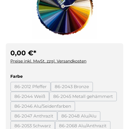
0,00 €*
Preise inkl. MwSt. zzgl. Versandkosten
auswählen
Farbe
86-2012 Pfeffer
86-2043 Bronze
(Diese Option ist zurzeit nicht verfügbar.)
(Diese Option ist zurzeit nicht 
86-2044 Weiß
86-2045 Metall gehämmert
(Diese Option ist zurzeit nicht verfügbar.)
(Diese Option ist zurzeit
86-2046 Alu/Seidenfarben
(Diese Option ist zurzeit nicht verfügbar.)
86-2047 Anthrazit
86-2048 Alu/Alu
(Diese Option ist zurzeit nicht verfügbar.)
(Diese Option ist zurzeit ni
86-2053 Schwarz
86-2068 Alu/Anthrazit