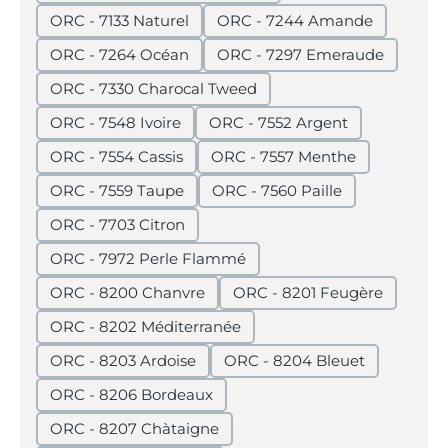
ORC - 7133 Naturel
ORC - 7244 Amande
ORC - 7264 Océan
ORC - 7297 Emeraude
ORC - 7330 Charocal Tweed
ORC - 7548 Ivoire
ORC - 7552 Argent
ORC - 7554 Cassis
ORC - 7557 Menthe
ORC - 7559 Taupe
ORC - 7560 Paille
ORC - 7703 Citron
ORC - 7972 Perle Flammé
ORC - 8200 Chanvre
ORC - 8201 Feugère
ORC - 8202 Méditerranée
ORC - 8203 Ardoise
ORC - 8204 Bleuet
ORC - 8206 Bordeaux
ORC - 8207 Chàtaigne