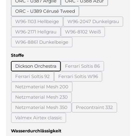
ORC - U387 Argile
ORC - U388 Azur
ORC - U389 Cérusé Tweed
W96-1103 Hellbeige
W96-2047 Dunkelgrau
(Diese Option ist zurzeit nicht verfügbar.)
(Diese Option ist zurz
W96-2171 Hellgrau
W96-8102 Weiß
(Diese Option ist zurzeit nicht verfügbar.)
(Diese Option ist zurzeit ni
W96-8861 Dunkelbeige
(Diese Option ist zurzeit nicht verfügbar.)
auswählen
Stoffe
Dickson Orchestra
Ferrari Soltis 86
(Diese Option ist zurzeit ni
Ferrari Soltis 92
Ferrari Soltis W96
(Diese Option ist zurzeit nicht verfügbar.)
(Diese Option ist zurzeit nich
Netzmaterial Mesh 200
(Diese Option ist zurzeit nicht verfügbar.)
Netzmaterial Mesh 230
(Diese Option ist zurzeit nicht verfügbar.)
Netzmaterial Mesh 350
Precontraint 332
(Diese Option ist zurzeit nicht verfügbar.)
(Diese Option ist zurz
Valmex Airtex classic
(Diese Option ist zurzeit nicht verfügbar.)
auswählen
Wasserdurchlässigkeit