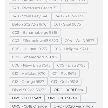
(Diese Option ist zurzeit nicht verfügbar.)
(Diese Option ist zurzeit n
340 - Rivergum Green 711
(Diese Option ist zurzeit nicht verfügbar.)
340 - Steel Grey 648
340 - Yellow 655
(Diese Option ist zurzeit nicht verfügbar.)
(Diese Option ist zurzeit
Beton 502V2-2167C
C01 - Sisal 9875
(Diese Option ist zurzeit nicht verfügbar.)
(Diese Option ist zurzeit n
C02 - Bahamabeige 9816
(Diese Option ist zurzeit nicht verfügbar.)
C03 - Elfenbeinweiß 9823
C04 - Weiß 9577
(Diese Option ist zurzeit nicht verfügbar.)
(Diese Option ist z
C05 - Hellgrau 9653
C06 - Hellgrau 9741
(Diese Option ist zurzeit nicht verfügbar.)
(Diese Option ist zurzeit
C07 - Smaragdgrün 9767
(Diese Option ist zurzeit nicht verfügbar.)
C08 - Navy Blau 9545
C09 - Blau 9793
(Diese Option ist zurzeit nicht verfügbar.)
(Diese Option ist zurzei
C10 - Hellblau 9710
C11 - Rot 9675
(Diese Option ist zurzeit nicht verfügbar.)
(Diese Option ist zurzeit nic
C12 - Orange 9527
C13 - Gelb 9526
(Diese Option ist zurzeit nicht verfügbar.)
(Diese Option ist zurzeit nic
Distel 502V2-5027C
ORC - 0001 Ecru
(Diese Option ist zurzeit nicht verfügbar.)
ORC - 0003 Vert
ORC - 0017 Bleu
ORC - 0018 Orange
ORC - 0020 Vermillon