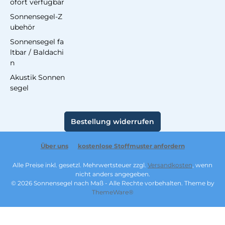
ofort verfügbar
Sonnensegel-Z
ubehör
Sonnensegel fa
ltbar / Baldachi
n
Akustik Sonnen
segel
Bestellung widerrufen
Über uns
kostenlose Stoffmuster anfordern
Alle Preise inkl. gesetzl. Mehrwertsteuer zzgl.
Versandkosten
, wenn
nicht anders angegeben.
© 2026 Sonnensegel nach Maß - Alle Rechte vorbehalten. Theme by
ThemeWare®