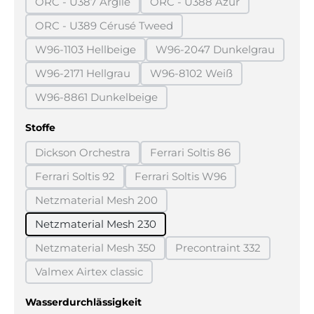
ORC - U387 Argile
ORC - U388 Azur
(Diese Option ist zurzeit nicht verfügbar.)
(Diese Option ist zurzeit n
ORC - U389 Cérusé Tweed
(Diese Option ist zurzeit nicht verfügbar.)
W96-1103 Hellbeige
W96-2047 Dunkelgrau
(Diese Option ist zurzeit nicht verfügbar.)
(Diese Option ist zurz
W96-2171 Hellgrau
W96-8102 Weiß
(Diese Option ist zurzeit nicht verfügbar.)
(Diese Option ist zurzeit ni
W96-8861 Dunkelbeige
(Diese Option ist zurzeit nicht verfügbar.)
auswählen
Stoffe
Dickson Orchestra
Ferrari Soltis 86
(Diese Option ist zurzeit nicht verfügbar.)
(Diese Option ist zurzeit ni
Ferrari Soltis 92
Ferrari Soltis W96
(Diese Option ist zurzeit nicht verfügbar.)
(Diese Option ist zurzeit nich
Netzmaterial Mesh 200
(Diese Option ist zurzeit nicht verfügbar.)
Netzmaterial Mesh 230
Netzmaterial Mesh 350
Precontraint 332
(Diese Option ist zurzeit nicht verfügbar.)
(Diese Option ist zurz
Valmex Airtex classic
(Diese Option ist zurzeit nicht verfügbar.)
auswählen
Wasserdurchlässigkeit