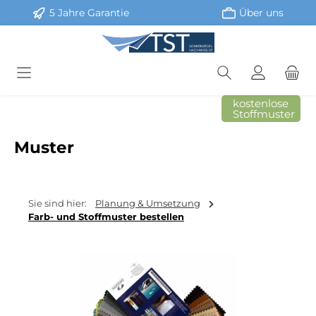
5 Jahre Garantie
Über uns
Zum Hauptinhalt springen
kostenlose
Stoffmuster
Muster
Sie sind hier:
Planung & Umsetzung
Farb- und Stoffmuster bestellen
Bildergalerie überspringen