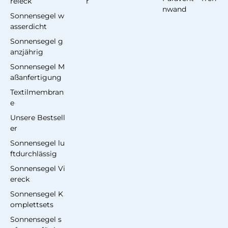
reieck
r
nwand
Sonnensegel w
asserdicht
Sonnensegel g
anzjährig
Sonnensegel M
aßanfertigung
Textilmembran
e
Unsere Bestsell
er
Sonnensegel lu
ftdurchlässig
Sonnensegel Vi
ereck
Sonnensegel K
omplettsets
Sonnensegel s