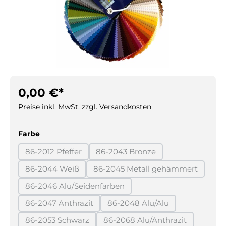
0,00 €*
Preise inkl. MwSt. zzgl. Versandkosten
auswählen
Farbe
86-2012 Pfeffer
86-2043 Bronze
(Diese Option ist zurzeit nicht verfügbar.)
(Diese Option ist zurzeit nicht 
86-2044 Weiß
86-2045 Metall gehämmert
(Diese Option ist zurzeit nicht verfügbar.)
(Diese Option ist zurzeit
86-2046 Alu/Seidenfarben
(Diese Option ist zurzeit nicht verfügbar.)
86-2047 Anthrazit
86-2048 Alu/Alu
(Diese Option ist zurzeit nicht verfügbar.)
(Diese Option ist zurzeit ni
86-2053 Schwarz
86-2068 Alu/Anthrazit