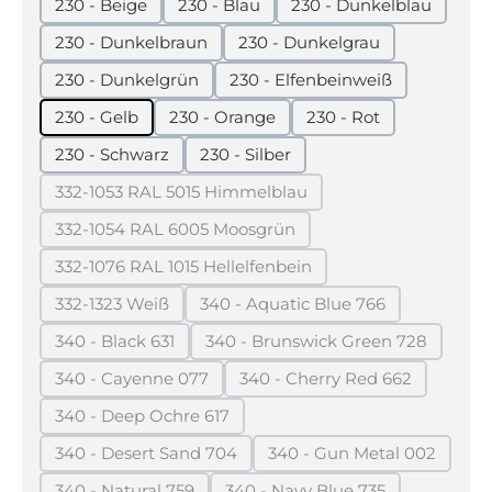
230 - Beige
230 - Blau
230 - Dunkelblau
230 - Dunkelbraun
230 - Dunkelgrau
230 - Dunkelgrün
230 - Elfenbeinweiß
230 - Gelb
230 - Orange
230 - Rot
230 - Schwarz
230 - Silber
332-1053 RAL 5015 Himmelblau
(Diese Option ist zurzeit nicht verfügbar.)
332-1054 RAL 6005 Moosgrün
(Diese Option ist zurzeit nicht verfügbar.)
332-1076 RAL 1015 Hellelfenbein
(Diese Option ist zurzeit nicht verfügbar.)
332-1323 Weiß
340 - Aquatic Blue 766
(Diese Option ist zurzeit nicht verfügbar.)
(Diese Option ist zurzeit nic
340 - Black 631
340 - Brunswick Green 728
(Diese Option ist zurzeit nicht verfügbar.)
(Diese Option ist zurzeit 
340 - Cayenne 077
340 - Cherry Red 662
(Diese Option ist zurzeit nicht verfügbar.)
(Diese Option ist zurzei
340 - Deep Ochre 617
(Diese Option ist zurzeit nicht verfügbar.)
340 - Desert Sand 704
340 - Gun Metal 002
(Diese Option ist zurzeit nicht verfügbar.)
(Diese Option ist zu
340 - Natural 759
340 - Navy Blue 735