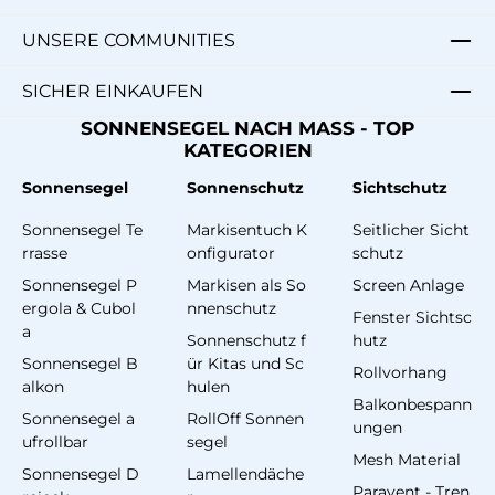
UNSERE COMMUNITIES
SICHER EINKAUFEN
SONNENSEGEL NACH MASS - TOP
KATEGORIEN
Sonnensegel
Sonnenschutz
Sichtschutz
Sonnensegel Te
Markisentuch K
Seitlicher Sicht
rrasse
onfigurator
schutz
Sonnensegel P
Markisen als So
Screen Anlage
ergola & Cubol
nnenschutz
Fenster Sichtsc
a
Sonnenschutz f
hutz
Sonnensegel B
ür Kitas und Sc
Rollvorhang
alkon
hulen
Balkonbespann
Sonnensegel a
RollOff Sonnen
ungen
ufrollbar
segel
Mesh Material
Sonnensegel D
Lamellendäche
Paravent - Tren