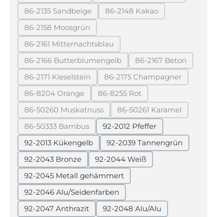
(Diese Option ist zurzeit nicht verfügbar.)
(Diese Option ist zurzeit 
86-2135 Sandbeige
86-2148 Kakao
(Diese Option ist zurzeit nicht verfügbar.)
(Diese Option ist zurzeit ni
86-2158 Moosgrün
(Diese Option ist zurzeit nicht verfügbar.)
86-2161 Mitternachtsblau
(Diese Option ist zurzeit nicht verfügbar.)
86-2166 Butterblumengelb
86-2167 Beton
(Diese Option ist zurzeit nicht verfügbar.)
(Diese Option ist 
86-2171 Kieselstein
86-2175 Champagner
(Diese Option ist zurzeit nicht verfügbar.)
(Diese Option ist zurzei
86-8204 Orange
86-8255 Rot
(Diese Option ist zurzeit nicht verfügbar.)
(Diese Option ist zurzeit nicht 
86-50260 Muskatnuss
86-50261 Karamel
(Diese Option ist zurzeit nicht verfügbar.)
(Diese Option ist zurz
86-50333 Bambus
92-2012 Pfeffer
(Diese Option ist zurzeit nicht verfügbar.)
92-2013 Kükengelb
92-2039 Tannengrün
92-2043 Bronze
92-2044 Weiß
92-2045 Metall gehämmert
92-2046 Alu/Seidenfarben
92-2047 Anthrazit
92-2048 Alu/Alu