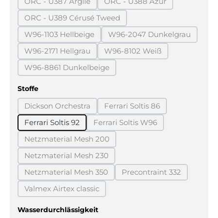
ORC - U387 Argile
ORC - U388 Azur
(Diese Option ist zurzeit nicht verfügbar.)
(Diese Option ist zurzeit n
ORC - U389 Cérusé Tweed
(Diese Option ist zurzeit nicht verfügbar.)
W96-1103 Hellbeige
W96-2047 Dunkelgrau
(Diese Option ist zurzeit nicht verfügbar.)
(Diese Option ist zurz
W96-2171 Hellgrau
W96-8102 Weiß
(Diese Option ist zurzeit nicht verfügbar.)
(Diese Option ist zurzeit ni
W96-8861 Dunkelbeige
(Diese Option ist zurzeit nicht verfügbar.)
auswählen
Stoffe
Dickson Orchestra
Ferrari Soltis 86
(Diese Option ist zurzeit nicht verfügbar.)
(Diese Option ist zurzeit ni
Ferrari Soltis 92
Ferrari Soltis W96
(Diese Option ist zurzeit nich
Netzmaterial Mesh 200
(Diese Option ist zurzeit nicht verfügbar.)
Netzmaterial Mesh 230
(Diese Option ist zurzeit nicht verfügbar.)
Netzmaterial Mesh 350
Precontraint 332
(Diese Option ist zurzeit nicht verfügbar.)
(Diese Option ist zurz
Valmex Airtex classic
(Diese Option ist zurzeit nicht verfügbar.)
auswählen
Wasserdurchlässigkeit