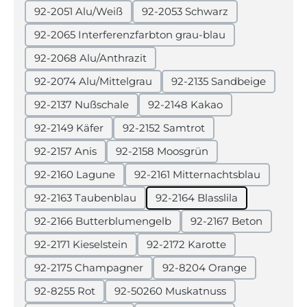
92-2051 Alu/Weiß
92-2053 Schwarz
92-2065 Interferenzfarbton grau-blau
92-2068 Alu/Anthrazit
92-2074 Alu/Mittelgrau
92-2135 Sandbeige
92-2137 Nußschale
92-2148 Kakao
92-2149 Käfer
92-2152 Samtrot
92-2157 Anis
92-2158 Moosgrün
92-2160 Lagune
92-2161 Mitternachtsblau
92-2163 Taubenblau
92-2164 Blasslila
92-2166 Butterblumengelb
92-2167 Beton
92-2171 Kieselstein
92-2172 Karotte
92-2175 Champagner
92-8204 Orange
92-8255 Rot
92-50260 Muskatnuss