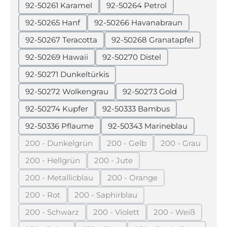
92-50261 Karamel
92-50264 Petrol
92-50265 Hanf
92-50266 Havanabraun
92-50267 Teracotta
92-50268 Granatapfel
92-50269 Hawaii
92-50270 Distel
92-50271 Dunkeltürkis
92-50272 Wolkengrau
92-50273 Gold
92-50274 Kupfer
92-50333 Bambus
92-50336 Pflaume
92-50343 Marineblau
200 - Dunkelgrün
200 - Gelb
200 - Grau
(Diese Option ist zurzeit nicht verfügbar.)
(Diese Option ist zurzeit nicht 
(Diese Option 
200 - Hellgrün
200 - Jute
(Diese Option ist zurzeit nicht verfügbar.)
(Diese Option ist zurzeit nicht verf
200 - Metallicblau
200 - Orange
(Diese Option ist zurzeit nicht verfügbar.)
(Diese Option ist zurzeit nich
200 - Rot
200 - Saphirblau
(Diese Option ist zurzeit nicht verfügbar.)
(Diese Option ist zurzeit nicht verfüg
200 - Schwarz
200 - Violett
200 - Weiß
(Diese Option ist zurzeit nicht verfügbar.)
(Diese Option ist zurzeit nicht ver
(Diese Option is