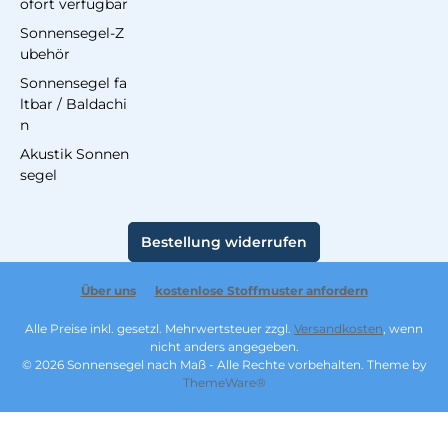
ofort verfügbar
Sonnensegel-Z
ubehör
Sonnensegel fa
ltbar / Baldachi
n
Akustik Sonnen
segel
Bestellung widerrufen
Über uns
kostenlose Stoffmuster anfordern
Alle Preise inkl. gesetzl. Mehrwertsteuer zzgl.
Versandkosten
, wenn
nicht anders angegeben.
© 2026 Sonnensegel nach Maß - Alle Rechte vorbehalten. Theme by
ThemeWare®