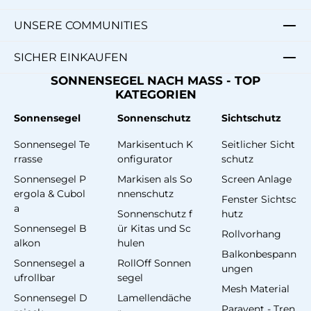
UNSERE COMMUNITIES
SICHER EINKAUFEN
SONNENSEGEL NACH MASS - TOP
KATEGORIEN
Sonnensegel
Sonnenschutz
Sichtschutz
Sonnensegel Te
Markisentuch K
Seitlicher Sicht
rrasse
onfigurator
schutz
Sonnensegel P
Markisen als So
Screen Anlage
ergola & Cubol
nnenschutz
Fenster Sichtsc
a
Sonnenschutz f
hutz
Sonnensegel B
ür Kitas und Sc
Rollvorhang
alkon
hulen
Balkonbespann
Sonnensegel a
RollOff Sonnen
ungen
ufrollbar
segel
Mesh Material
Sonnensegel D
Lamellendäche
Paravent - Tren