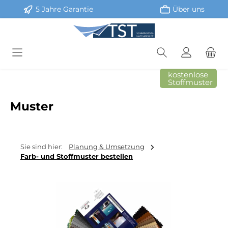
5 Jahre Garantie
Über uns
Zum Hauptinhalt springen
kostenlose
Stoffmuster
Muster
Sie sind hier:
Planung & Umsetzung
Farb- und Stoffmuster bestellen
Bildergalerie überspringen