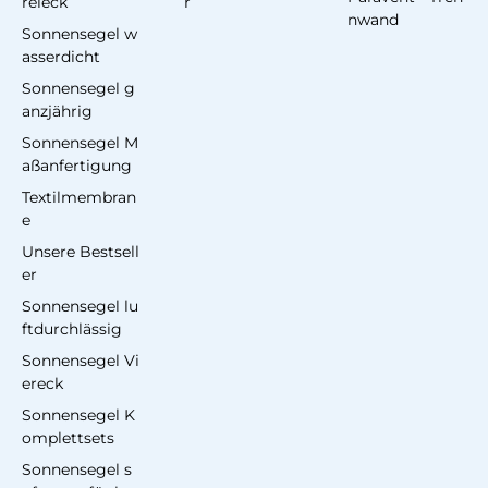
reieck
r
nwand
Sonnensegel w
asserdicht
Sonnensegel g
anzjährig
Sonnensegel M
aßanfertigung
Textilmembran
e
Unsere Bestsell
er
Sonnensegel lu
ftdurchlässig
Sonnensegel Vi
ereck
Sonnensegel K
omplettsets
Sonnensegel s