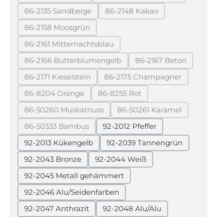
(Diese Option ist zurzeit nicht verfügbar.)
(Diese Option ist zurzeit 
86-2135 Sandbeige
86-2148 Kakao
(Diese Option ist zurzeit nicht verfügbar.)
(Diese Option ist zurzeit ni
86-2158 Moosgrün
(Diese Option ist zurzeit nicht verfügbar.)
86-2161 Mitternachtsblau
(Diese Option ist zurzeit nicht verfügbar.)
86-2166 Butterblumengelb
86-2167 Beton
(Diese Option ist zurzeit nicht verfügbar.)
(Diese Option ist 
86-2171 Kieselstein
86-2175 Champagner
(Diese Option ist zurzeit nicht verfügbar.)
(Diese Option ist zurzei
86-8204 Orange
86-8255 Rot
(Diese Option ist zurzeit nicht verfügbar.)
(Diese Option ist zurzeit nicht 
86-50260 Muskatnuss
86-50261 Karamel
(Diese Option ist zurzeit nicht verfügbar.)
(Diese Option ist zurz
86-50333 Bambus
92-2012 Pfeffer
(Diese Option ist zurzeit nicht verfügbar.)
92-2013 Kükengelb
92-2039 Tannengrün
92-2043 Bronze
92-2044 Weiß
92-2045 Metall gehämmert
92-2046 Alu/Seidenfarben
92-2047 Anthrazit
92-2048 Alu/Alu