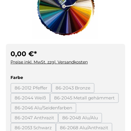
0,00 €*
Preise inkl. MwSt. zzgl. Versandkosten
auswählen
Farbe
86-2012 Pfeffer
86-2043 Bronze
(Diese Option ist zurzeit nicht verfügbar.)
(Diese Option ist zurzeit nicht 
86-2044 Weiß
86-2045 Metall gehämmert
(Diese Option ist zurzeit nicht verfügbar.)
(Diese Option ist zurzeit
86-2046 Alu/Seidenfarben
(Diese Option ist zurzeit nicht verfügbar.)
86-2047 Anthrazit
86-2048 Alu/Alu
(Diese Option ist zurzeit nicht verfügbar.)
(Diese Option ist zurzeit ni
86-2053 Schwarz
86-2068 Alu/Anthrazit