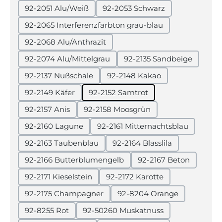
92-2051 Alu/Weiß
92-2053 Schwarz
92-2065 Interferenzfarbton grau-blau
92-2068 Alu/Anthrazit
92-2074 Alu/Mittelgrau
92-2135 Sandbeige
92-2137 Nußschale
92-2148 Kakao
92-2149 Käfer
92-2152 Samtrot
92-2157 Anis
92-2158 Moosgrün
92-2160 Lagune
92-2161 Mitternachtsblau
92-2163 Taubenblau
92-2164 Blasslila
92-2166 Butterblumengelb
92-2167 Beton
92-2171 Kieselstein
92-2172 Karotte
92-2175 Champagner
92-8204 Orange
92-8255 Rot
92-50260 Muskatnuss