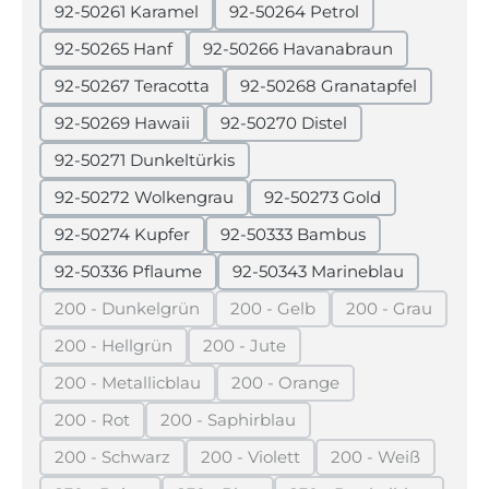
92-50261 Karamel
92-50264 Petrol
92-50265 Hanf
92-50266 Havanabraun
92-50267 Teracotta
92-50268 Granatapfel
92-50269 Hawaii
92-50270 Distel
92-50271 Dunkeltürkis
92-50272 Wolkengrau
92-50273 Gold
92-50274 Kupfer
92-50333 Bambus
92-50336 Pflaume
92-50343 Marineblau
200 - Dunkelgrün
200 - Gelb
200 - Grau
(Diese Option ist zurzeit nicht verfügbar.)
(Diese Option ist zurzeit nicht 
(Diese Option 
200 - Hellgrün
200 - Jute
(Diese Option ist zurzeit nicht verfügbar.)
(Diese Option ist zurzeit nicht verf
200 - Metallicblau
200 - Orange
(Diese Option ist zurzeit nicht verfügbar.)
(Diese Option ist zurzeit nich
200 - Rot
200 - Saphirblau
(Diese Option ist zurzeit nicht verfügbar.)
(Diese Option ist zurzeit nicht verfüg
200 - Schwarz
200 - Violett
200 - Weiß
(Diese Option ist zurzeit nicht verfügbar.)
(Diese Option ist zurzeit nicht ver
(Diese Option is