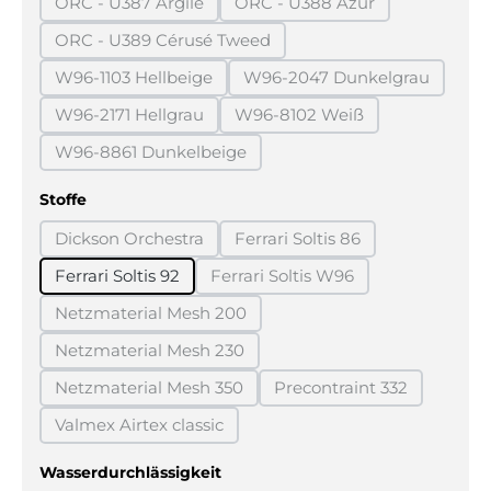
ORC - U387 Argile
ORC - U388 Azur
(Diese Option ist zurzeit nicht verfügbar.)
(Diese Option ist zurzeit n
ORC - U389 Cérusé Tweed
(Diese Option ist zurzeit nicht verfügbar.)
W96-1103 Hellbeige
W96-2047 Dunkelgrau
(Diese Option ist zurzeit nicht verfügbar.)
(Diese Option ist zurz
W96-2171 Hellgrau
W96-8102 Weiß
(Diese Option ist zurzeit nicht verfügbar.)
(Diese Option ist zurzeit ni
W96-8861 Dunkelbeige
(Diese Option ist zurzeit nicht verfügbar.)
auswählen
Stoffe
Dickson Orchestra
Ferrari Soltis 86
(Diese Option ist zurzeit nicht verfügbar.)
(Diese Option ist zurzeit ni
Ferrari Soltis 92
Ferrari Soltis W96
(Diese Option ist zurzeit nich
Netzmaterial Mesh 200
(Diese Option ist zurzeit nicht verfügbar.)
Netzmaterial Mesh 230
(Diese Option ist zurzeit nicht verfügbar.)
Netzmaterial Mesh 350
Precontraint 332
(Diese Option ist zurzeit nicht verfügbar.)
(Diese Option ist zurz
Valmex Airtex classic
(Diese Option ist zurzeit nicht verfügbar.)
auswählen
Wasserdurchlässigkeit