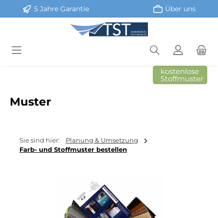
5 Jahre Garantie
Über uns
Zum Hauptinhalt springen
kostenlose
Stoffmuster
Muster
Sie sind hier:
Planung & Umsetzung
Farb- und Stoffmuster bestellen
Bildergalerie überspringen