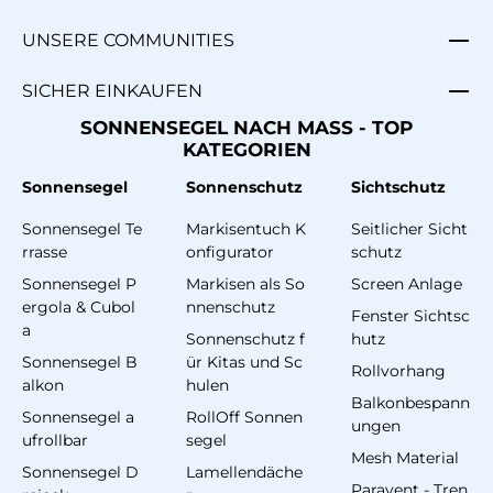
UNSERE COMMUNITIES
SICHER EINKAUFEN
SONNENSEGEL NACH MASS - TOP
KATEGORIEN
Sonnensegel
Sonnenschutz
Sichtschutz
Sonnensegel Te
Markisentuch K
Seitlicher Sicht
rrasse
onfigurator
schutz
Sonnensegel P
Markisen als So
Screen Anlage
ergola & Cubol
nnenschutz
Fenster Sichtsc
a
Sonnenschutz f
hutz
Sonnensegel B
ür Kitas und Sc
Rollvorhang
alkon
hulen
Balkonbespann
Sonnensegel a
RollOff Sonnen
ungen
ufrollbar
segel
Mesh Material
Sonnensegel D
Lamellendäche
Paravent - Tren