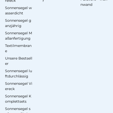
reieck
r
nwand
Sonnensegel w
asserdicht
Sonnensegel g
anzjährig
Sonnensegel M
aßanfertigung
Textilmembran
e
Unsere Bestsell
er
Sonnensegel lu
ftdurchlässig
Sonnensegel Vi
ereck
Sonnensegel K
omplettsets
Sonnensegel s