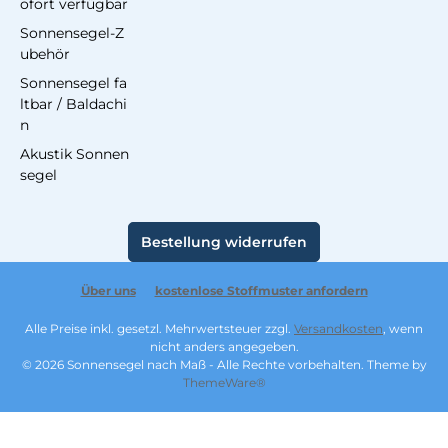
ofort verfügbar
Sonnensegel-Z
ubehör
Sonnensegel fa
ltbar / Baldachi
n
Akustik Sonnen
segel
Bestellung widerrufen
Über uns
kostenlose Stoffmuster anfordern
Alle Preise inkl. gesetzl. Mehrwertsteuer zzgl.
Versandkosten
, wenn
nicht anders angegeben.
© 2026 Sonnensegel nach Maß - Alle Rechte vorbehalten. Theme by
ThemeWare®