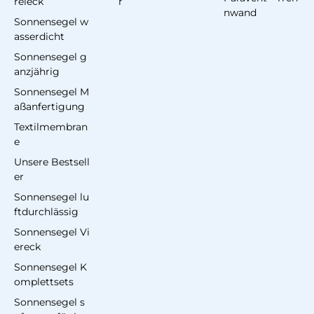
reieck
r
nwand
Sonnensegel w
asserdicht
Sonnensegel g
anzjährig
Sonnensegel M
aßanfertigung
Textilmembran
e
Unsere Bestsell
er
Sonnensegel lu
ftdurchlässig
Sonnensegel Vi
ereck
Sonnensegel K
omplettsets
Sonnensegel s