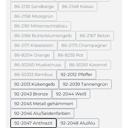
(Diese Option ist zurzeit nicht verfügbar.)
(Diese Option ist zurzeit 
86-2135 Sandbeige
86-2148 Kakao
(Diese Option ist zurzeit nicht verfügbar.)
(Diese Option ist zurzeit ni
86-2158 Moosgrün
(Diese Option ist zurzeit nicht verfügbar.)
86-2161 Mitternachtsblau
(Diese Option ist zurzeit nicht verfügbar.)
86-2166 Butterblumengelb
86-2167 Beton
(Diese Option ist zurzeit nicht verfügbar.)
(Diese Option ist 
86-2171 Kieselstein
86-2175 Champagner
(Diese Option ist zurzeit nicht verfügbar.)
(Diese Option ist zurzei
86-8204 Orange
86-8255 Rot
(Diese Option ist zurzeit nicht verfügbar.)
(Diese Option ist zurzeit nicht 
86-50260 Muskatnuss
86-50261 Karamel
(Diese Option ist zurzeit nicht verfügbar.)
(Diese Option ist zurz
86-50333 Bambus
92-2012 Pfeffer
(Diese Option ist zurzeit nicht verfügbar.)
92-2013 Kükengelb
92-2039 Tannengrün
92-2043 Bronze
92-2044 Weiß
92-2045 Metall gehämmert
92-2046 Alu/Seidenfarben
92-2047 Anthrazit
92-2048 Alu/Alu