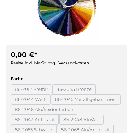
0,00 €*
Preise inkl. MwSt. zzgl. Versandkosten
auswählen
Farbe
86-2012 Pfeffer
86-2043 Bronze
(Diese Option ist zurzeit nicht verfügbar.)
(Diese Option ist zurzeit nicht 
86-2044 Weiß
86-2045 Metall gehämmert
(Diese Option ist zurzeit nicht verfügbar.)
(Diese Option ist zurzeit
86-2046 Alu/Seidenfarben
(Diese Option ist zurzeit nicht verfügbar.)
86-2047 Anthrazit
86-2048 Alu/Alu
(Diese Option ist zurzeit nicht verfügbar.)
(Diese Option ist zurzeit ni
86-2053 Schwarz
86-2068 Alu/Anthrazit