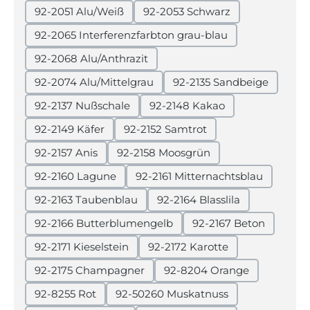
92-2051 Alu/Weiß
92-2053 Schwarz
92-2065 Interferenzfarbton grau-blau
92-2068 Alu/Anthrazit
92-2074 Alu/Mittelgrau
92-2135 Sandbeige
92-2137 Nußschale
92-2148 Kakao
92-2149 Käfer
92-2152 Samtrot
92-2157 Anis
92-2158 Moosgrün
92-2160 Lagune
92-2161 Mitternachtsblau
92-2163 Taubenblau
92-2164 Blasslila
92-2166 Butterblumengelb
92-2167 Beton
92-2171 Kieselstein
92-2172 Karotte
92-2175 Champagner
92-8204 Orange
92-8255 Rot
92-50260 Muskatnuss