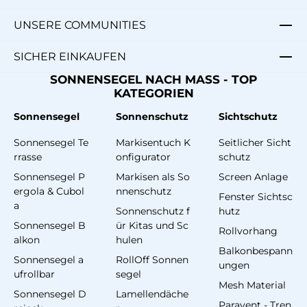
UNSERE COMMUNITIES
SICHER EINKAUFEN
SONNENSEGEL NACH MASS - TOP
KATEGORIEN
Sonnensegel
Sonnenschutz
Sichtschutz
Sonnensegel Te
Markisentuch K
Seitlicher Sicht
rrasse
onfigurator
schutz
Sonnensegel P
Markisen als So
Screen Anlage
ergola & Cubol
nnenschutz
Fenster Sichtsc
a
Sonnenschutz f
hutz
Sonnensegel B
ür Kitas und Sc
Rollvorhang
alkon
hulen
Balkonbespann
Sonnensegel a
RollOff Sonnen
ungen
ufrollbar
segel
Mesh Material
Sonnensegel D
Lamellendäche
Paravent - Tren