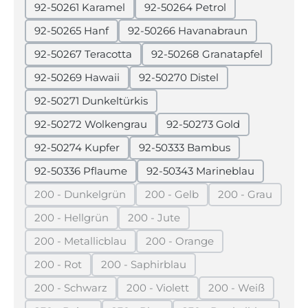
92-50261 Karamel
92-50264 Petrol
92-50265 Hanf
92-50266 Havanabraun
92-50267 Teracotta
92-50268 Granatapfel
92-50269 Hawaii
92-50270 Distel
92-50271 Dunkeltürkis
92-50272 Wolkengrau
92-50273 Gold
92-50274 Kupfer
92-50333 Bambus
92-50336 Pflaume
92-50343 Marineblau
200 - Dunkelgrün
200 - Gelb
200 - Grau
(Diese Option ist zurzeit nicht verfügbar.)
(Diese Option ist zurzeit nicht 
(Diese Option 
200 - Hellgrün
200 - Jute
(Diese Option ist zurzeit nicht verfügbar.)
(Diese Option ist zurzeit nicht verf
200 - Metallicblau
200 - Orange
(Diese Option ist zurzeit nicht verfügbar.)
(Diese Option ist zurzeit nich
200 - Rot
200 - Saphirblau
(Diese Option ist zurzeit nicht verfügbar.)
(Diese Option ist zurzeit nicht verfüg
200 - Schwarz
200 - Violett
200 - Weiß
(Diese Option ist zurzeit nicht verfügbar.)
(Diese Option ist zurzeit nicht ver
(Diese Option is