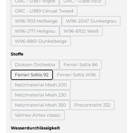
ORC - U387 Argile
ORC - U388 Azur
(Diese Option ist zurzeit nicht verfügbar.)
(Diese Option ist zurzeit n
ORC - U389 Cérusé Tweed
(Diese Option ist zurzeit nicht verfügbar.)
W96-1103 Hellbeige
W96-2047 Dunkelgrau
(Diese Option ist zurzeit nicht verfügbar.)
(Diese Option ist zurz
W96-2171 Hellgrau
W96-8102 Weiß
(Diese Option ist zurzeit nicht verfügbar.)
(Diese Option ist zurzeit ni
W96-8861 Dunkelbeige
(Diese Option ist zurzeit nicht verfügbar.)
auswählen
Stoffe
Dickson Orchestra
Ferrari Soltis 86
(Diese Option ist zurzeit nicht verfügbar.)
(Diese Option ist zurzeit ni
Ferrari Soltis 92
Ferrari Soltis W96
(Diese Option ist zurzeit nich
Netzmaterial Mesh 200
(Diese Option ist zurzeit nicht verfügbar.)
Netzmaterial Mesh 230
(Diese Option ist zurzeit nicht verfügbar.)
Netzmaterial Mesh 350
Precontraint 332
(Diese Option ist zurzeit nicht verfügbar.)
(Diese Option ist zurz
Valmex Airtex classic
(Diese Option ist zurzeit nicht verfügbar.)
auswählen
Wasserdurchlässigkeit