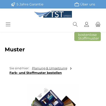
5 Jahre Garantie
Über uns
Zum Hauptinhalt springen
kostenlose
Stoffmuster
Muster
Sie sind hier:
Planung & Umsetzung
Farb- und Stoffmuster bestellen
Bildergalerie überspringen