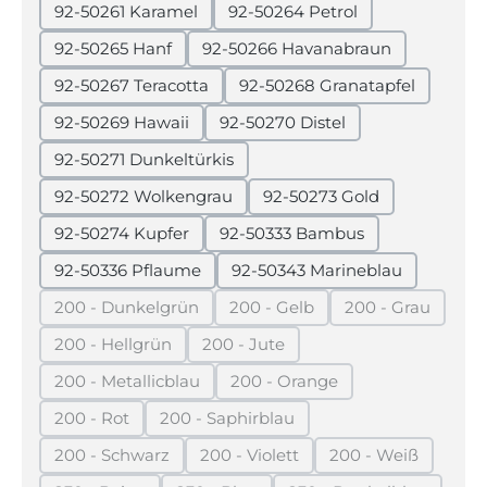
92-50261 Karamel
92-50264 Petrol
92-50265 Hanf
92-50266 Havanabraun
92-50267 Teracotta
92-50268 Granatapfel
92-50269 Hawaii
92-50270 Distel
92-50271 Dunkeltürkis
92-50272 Wolkengrau
92-50273 Gold
92-50274 Kupfer
92-50333 Bambus
92-50336 Pflaume
92-50343 Marineblau
200 - Dunkelgrün
200 - Gelb
200 - Grau
(Diese Option ist zurzeit nicht verfügbar.)
(Diese Option ist zurzeit nicht 
(Diese Option 
200 - Hellgrün
200 - Jute
(Diese Option ist zurzeit nicht verfügbar.)
(Diese Option ist zurzeit nicht verf
200 - Metallicblau
200 - Orange
(Diese Option ist zurzeit nicht verfügbar.)
(Diese Option ist zurzeit nich
200 - Rot
200 - Saphirblau
(Diese Option ist zurzeit nicht verfügbar.)
(Diese Option ist zurzeit nicht verfüg
200 - Schwarz
200 - Violett
200 - Weiß
(Diese Option ist zurzeit nicht verfügbar.)
(Diese Option ist zurzeit nicht ver
(Diese Option is