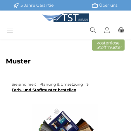
5 Jahre Garantie
Über uns
Zum Hauptinhalt springen
kostenlose
Stoffmuster
Muster
Sie sind hier:
Planung & Umsetzung
Farb- und Stoffmuster bestellen
Bildergalerie überspringen