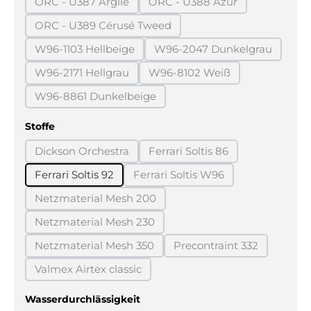
ORC - U387 Argile
ORC - U388 Azur
(Diese Option ist zurzeit nicht verfügbar.)
(Diese Option ist zurzeit n
ORC - U389 Cérusé Tweed
(Diese Option ist zurzeit nicht verfügbar.)
W96-1103 Hellbeige
W96-2047 Dunkelgrau
(Diese Option ist zurzeit nicht verfügbar.)
(Diese Option ist zurz
W96-2171 Hellgrau
W96-8102 Weiß
(Diese Option ist zurzeit nicht verfügbar.)
(Diese Option ist zurzeit ni
W96-8861 Dunkelbeige
(Diese Option ist zurzeit nicht verfügbar.)
auswählen
Stoffe
Dickson Orchestra
Ferrari Soltis 86
(Diese Option ist zurzeit nicht verfügbar.)
(Diese Option ist zurzeit ni
Ferrari Soltis 92
Ferrari Soltis W96
(Diese Option ist zurzeit nich
Netzmaterial Mesh 200
(Diese Option ist zurzeit nicht verfügbar.)
Netzmaterial Mesh 230
(Diese Option ist zurzeit nicht verfügbar.)
Netzmaterial Mesh 350
Precontraint 332
(Diese Option ist zurzeit nicht verfügbar.)
(Diese Option ist zurz
Valmex Airtex classic
(Diese Option ist zurzeit nicht verfügbar.)
auswählen
Wasserdurchlässigkeit