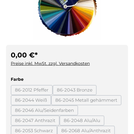
0,00 €*
Preise inkl. MwSt. zzgl. Versandkosten
auswählen
Farbe
86-2012 Pfeffer
86-2043 Bronze
(Diese Option ist zurzeit nicht verfügbar.)
(Diese Option ist zurzeit nicht 
86-2044 Weiß
86-2045 Metall gehämmert
(Diese Option ist zurzeit nicht verfügbar.)
(Diese Option ist zurzeit
86-2046 Alu/Seidenfarben
(Diese Option ist zurzeit nicht verfügbar.)
86-2047 Anthrazit
86-2048 Alu/Alu
(Diese Option ist zurzeit nicht verfügbar.)
(Diese Option ist zurzeit ni
86-2053 Schwarz
86-2068 Alu/Anthrazit