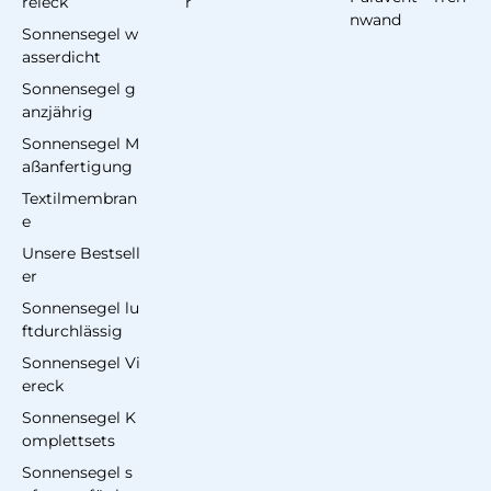
reieck
r
nwand
Sonnensegel w
asserdicht
Sonnensegel g
anzjährig
Sonnensegel M
aßanfertigung
Textilmembran
e
Unsere Bestsell
er
Sonnensegel lu
ftdurchlässig
Sonnensegel Vi
ereck
Sonnensegel K
omplettsets
Sonnensegel s