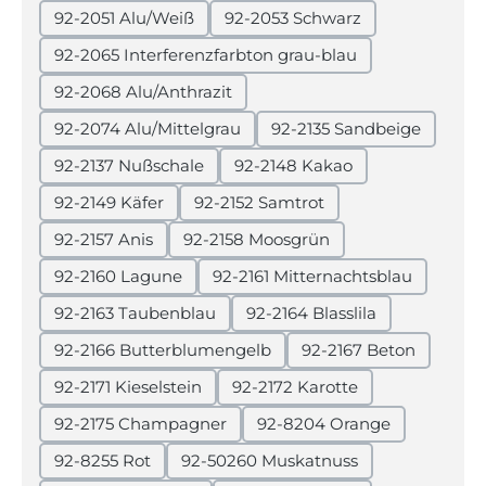
92-2051 Alu/Weiß
92-2053 Schwarz
92-2065 Interferenzfarbton grau-blau
92-2068 Alu/Anthrazit
92-2074 Alu/Mittelgrau
92-2135 Sandbeige
92-2137 Nußschale
92-2148 Kakao
92-2149 Käfer
92-2152 Samtrot
92-2157 Anis
92-2158 Moosgrün
92-2160 Lagune
92-2161 Mitternachtsblau
92-2163 Taubenblau
92-2164 Blasslila
92-2166 Butterblumengelb
92-2167 Beton
92-2171 Kieselstein
92-2172 Karotte
92-2175 Champagner
92-8204 Orange
92-8255 Rot
92-50260 Muskatnuss