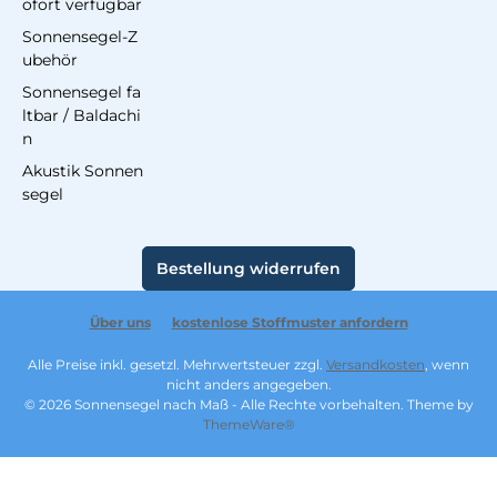
ofort verfügbar
Sonnensegel-Z
ubehör
Sonnensegel fa
ltbar / Baldachi
n
Akustik Sonnen
segel
Bestellung widerrufen
Über uns
kostenlose Stoffmuster anfordern
Alle Preise inkl. gesetzl. Mehrwertsteuer zzgl.
Versandkosten
, wenn
nicht anders angegeben.
© 2026 Sonnensegel nach Maß - Alle Rechte vorbehalten. Theme by
ThemeWare®