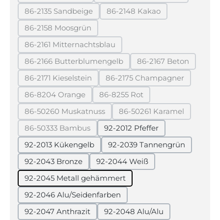
(Diese Option ist zurzeit nicht verfügbar.)
(Diese Option ist zurzeit 
86-2135 Sandbeige
86-2148 Kakao
(Diese Option ist zurzeit nicht verfügbar.)
(Diese Option ist zurzeit ni
86-2158 Moosgrün
(Diese Option ist zurzeit nicht verfügbar.)
86-2161 Mitternachtsblau
(Diese Option ist zurzeit nicht verfügbar.)
86-2166 Butterblumengelb
86-2167 Beton
(Diese Option ist zurzeit nicht verfügbar.)
(Diese Option ist 
86-2171 Kieselstein
86-2175 Champagner
(Diese Option ist zurzeit nicht verfügbar.)
(Diese Option ist zurzei
86-8204 Orange
86-8255 Rot
(Diese Option ist zurzeit nicht verfügbar.)
(Diese Option ist zurzeit nicht 
86-50260 Muskatnuss
86-50261 Karamel
(Diese Option ist zurzeit nicht verfügbar.)
(Diese Option ist zurz
86-50333 Bambus
92-2012 Pfeffer
(Diese Option ist zurzeit nicht verfügbar.)
92-2013 Kükengelb
92-2039 Tannengrün
92-2043 Bronze
92-2044 Weiß
92-2045 Metall gehämmert
92-2046 Alu/Seidenfarben
92-2047 Anthrazit
92-2048 Alu/Alu