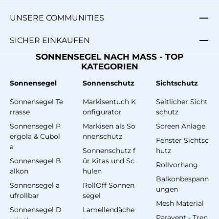
UNSERE COMMUNITIES
SICHER EINKAUFEN
SONNENSEGEL NACH MASS - TOP
KATEGORIEN
Sonnensegel
Sonnenschutz
Sichtschutz
Sonnensegel Te
Markisentuch K
Seitlicher Sicht
rrasse
onfigurator
schutz
Sonnensegel P
Markisen als So
Screen Anlage
ergola & Cubol
nnenschutz
Fenster Sichtsc
a
Sonnenschutz f
hutz
Sonnensegel B
ür Kitas und Sc
Rollvorhang
alkon
hulen
Balkonbespann
Sonnensegel a
RollOff Sonnen
ungen
ufrollbar
segel
Mesh Material
Sonnensegel D
Lamellendäche
Paravent - Tren