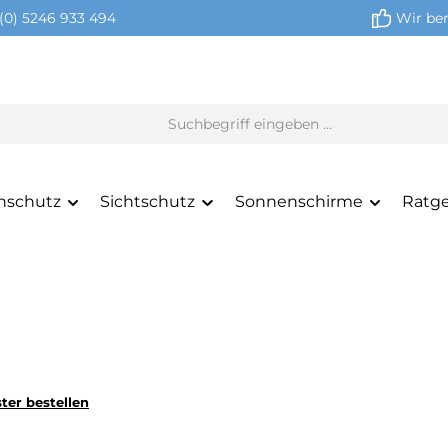
(0) 5246 933 494
Wir ber
nschutz
Sichtschutz
Sonnenschirme
Ratg
ter bestellen