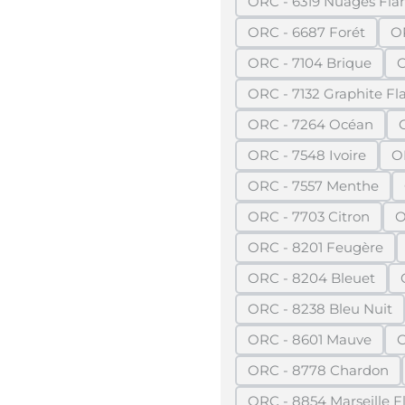
ORC - 6319 Nuages F
(Diese Opti
ORC - 6687 Forét
O
(Diese Option ist
ORC - 7104 Brique
O
(Diese Option ist
ORC - 7132 Graphite 
(Diese Opt
ORC - 7264 Océan
(Diese Option ist
ORC - 7548 Ivoire
O
(Diese Option ist
ORC - 7557 Menthe
(Diese Option is
ORC - 7703 Citron
O
(Diese Option ist
ORC - 8201 Feugère
(Diese Option is
ORC - 8204 Bleuet
(Diese Option is
ORC - 8238 Bleu Nuit
(Diese Option i
ORC - 8601 Mauve
O
(Diese Option ist
ORC - 8778 Chardon
(Diese Option i
ORC - 8854 Marseille