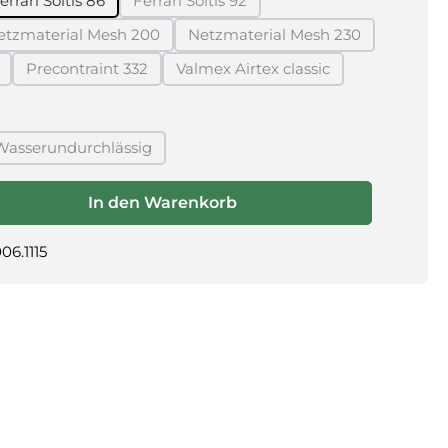
errari Soltis 86
Ferrari Soltis 92
 zurzeit nicht verfügbar.)
(Diese Option ist zurzeit nicht verfügbar
etzmaterial Mesh 200
Netzmaterial Mesh 230
 zurzeit nicht verfügbar.)
(Diese Option ist zurzeit nicht verfügbar.)
(Diese Option ist zurzeit ni
Precontraint 332
Valmex Airtex classic
ist zurzeit nicht verfügbar.)
(Diese Option ist zurzeit nicht verfügbar.)
(Diese Option ist zurzeit nicht
swählen
Wasserundurchlässig
(Diese Option ist zurzeit nicht verfügbar.)
ewünschten Wert ein oder benutze die Schaltflächen um die Anza
In den Warenkorb
6.1115