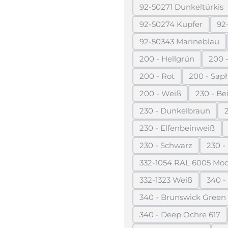
92-50271 Dunkeltürkis
(Diese Option 
92-50274 Kupfer
92
(Diese Option ist 
92-50343 Marineblau
(Diese Option i
200 - Hellgrün
200 -
(Diese Option ist z
200 - Rot
200 - Sap
(Diese Option ist zurz
(D
200 - Weiß
230 - Be
(Diese Option ist zur
(Di
230 - Dunkelbraun
(Diese Option ist
230 - Elfenbeinweiß
(Diese Option is
230 - Schwarz
230 - 
(Diese Option ist z
332-1054 RAL 6005 Mo
(Diese Opt
332-1323 Weiß
340 -
(Diese Option ist z
340 - Brunswick Green
(Diese Opti
340 - Deep Ochre 617
(Diese Option i