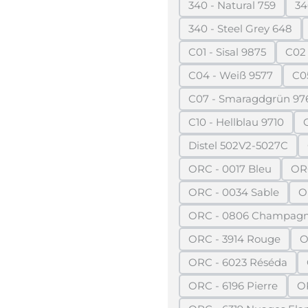
340 - Natural 759
34
(Diese Option ist 
340 - Steel Grey 648
(Diese Option is
C01 - Sisal 9875
C02
(Diese Option ist z
C04 - Weiß 9577
C05
(Diese Option ist 
C07 - Smaragdgrün 97
(Diese Option
C10 - Hellblau 9710
(Diese Option ist
Distel 502V2-5027C
(Diese Option is
ORC - 0017 Bleu
OR
(Diese Option ist 
ORC - 0034 Sable
O
(Diese Option ist
ORC - 0806 Champag
(Diese Option
ORC - 3914 Rouge
O
(Diese Option ist
ORC - 6023 Réséda
(Diese Option is
ORC - 6196 Pierre
O
(Diese Option ist