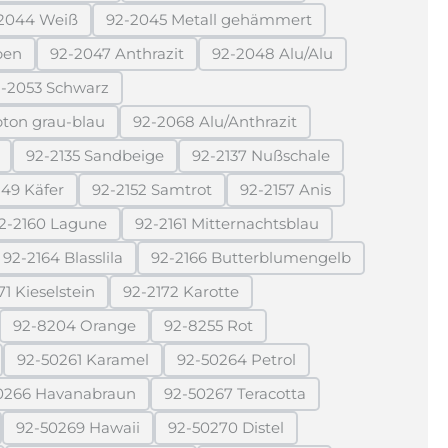
2044 Weiß
92-2045 Metall gehämmert
zurzeit nicht verfügbar.)
(Diese Option ist zurzeit nicht verfügbar.)
(Diese Option ist zurzeit nicht verfüg
ben
92-2047 Anthrazit
92-2048 Alu/Alu
n ist zurzeit nicht verfügbar.)
(Diese Option ist zurzeit nicht verfügbar.)
(Diese Option ist zurzeit ni
-2053 Schwarz
 zurzeit nicht verfügbar.)
(Diese Option ist zurzeit nicht verfügbar.)
bton grau-blau
92-2068 Alu/Anthrazit
e Option ist zurzeit nicht verfügbar.)
(Diese Option ist zurzeit nicht verfü
92-2135 Sandbeige
92-2137 Nußschale
ist zurzeit nicht verfügbar.)
(Diese Option ist zurzeit nicht verfügbar.)
(Diese Option ist zurzeit nich
149 Käfer
92-2152 Samtrot
92-2157 Anis
urzeit nicht verfügbar.)
(Diese Option ist zurzeit nicht verfügbar.)
(Diese Option ist zurzeit nicht verfügbar.)
(Diese Option ist zurzeit 
2-2160 Lagune
92-2161 Mitternachtsblau
 zurzeit nicht verfügbar.)
(Diese Option ist zurzeit nicht verfügbar.)
(Diese Option ist zurzeit nicht ver
92-2164 Blasslila
92-2166 Butterblumengelb
t zurzeit nicht verfügbar.)
(Diese Option ist zurzeit nicht verfügbar.)
(Diese Option ist zurzeit nicht
71 Kieselstein
92-2172 Karotte
urzeit nicht verfügbar.)
(Diese Option ist zurzeit nicht verfügbar.)
(Diese Option ist zurzeit nicht verfügbar.)
92-8204 Orange
92-8255 Rot
st zurzeit nicht verfügbar.)
(Diese Option ist zurzeit nicht verfügbar.)
(Diese Option ist zurzeit nicht verfüg
92-50261 Karamel
92-50264 Petrol
st zurzeit nicht verfügbar.)
(Diese Option ist zurzeit nicht verfügbar.)
(Diese Option ist zurzeit nicht ve
0266 Havanabraun
92-50267 Teracotta
urzeit nicht verfügbar.)
(Diese Option ist zurzeit nicht verfügbar.)
(Diese Option ist zurzeit nicht ve
92-50269 Hawaii
92-50270 Distel
st zurzeit nicht verfügbar.)
(Diese Option ist zurzeit nicht verfügbar.)
(Diese Option ist zurzeit nicht ver