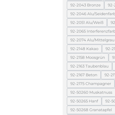
92-2043 Bronze
92-
(Diese Option ist 
92-2046 Alu/Seidenfar
(Diese Optio
92-2051 Alu/Weiß
92
(Diese Option ist
92-2065 Interferenzfar
(Dies
92-2074 Alu/Mittelgrau
(Diese Option 
92-2148 Kakao
92-2
(Diese Option ist z
92-2158 Moosgrün
9
(Diese Option ist
92-2163 Taubenblau
(Diese Option is
92-2167 Beton
92-21
(Diese Option ist z
92-2175 Champagner
(Diese Option i
92-50260 Muskatnuss
(Diese Option i
92-50265 Hanf
92-5
(Diese Option ist z
92-50268 Granatapfel
(Diese Option i