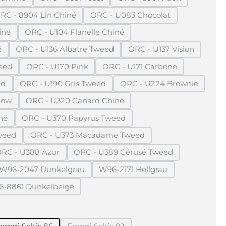
ion ist zurzeit nicht verfügbar.)
(Diese Option ist zurzeit nicht verfügbar.)
(Diese Option ist zurzei
RC - 8904 Lin Chiné
ORC - U083 Chocolat
 zurzeit nicht verfügbar.)
(Diese Option ist zurzeit nicht verfügbar.)
(Diese Option ist zurzeit nich
iné
ORC - U104 Flanelle Chiné
n ist zurzeit nicht verfügbar.)
(Diese Option ist zurzeit nicht verfügbar.)
é
ORC - U136 Albatre Tweed
ORC - U137 Vision
ist zurzeit nicht verfügbar.)
(Diese Option ist zurzeit nicht verfügbar.)
(Diese Option ist zu
eed
ORC - U170 Pink
ORC - U171 Carbone
n ist zurzeit nicht verfügbar.)
(Diese Option ist zurzeit nicht verfügbar.)
(Diese Option ist zurzeit n
ed
ORC - U190 Gris Tweed
ORC - U224 Brownie
 ist zurzeit nicht verfügbar.)
(Diese Option ist zurzeit nicht verfügbar.)
(Diese Option ist zur
dow
ORC - U320 Canard Chiné
n ist zurzeit nicht verfügbar.)
(Diese Option ist zurzeit nicht verfügbar.)
né
ORC - U370 Papyrus Tweed
 ist zurzeit nicht verfügbar.)
(Diese Option ist zurzeit nicht verfügbar.)
weed
ORC - U373 Macadame Tweed
on ist zurzeit nicht verfügbar.)
(Diese Option ist zurzeit nicht verfügbar.)
RC - U388 Azur
ORC - U389 Cérusé Tweed
 zurzeit nicht verfügbar.)
(Diese Option ist zurzeit nicht verfügbar.)
(Diese Option ist zurzeit nicht v
W96-2047 Dunkelgrau
W96-2171 Hellgrau
t zurzeit nicht verfügbar.)
(Diese Option ist zurzeit nicht verfügbar.)
(Diese Option ist zurzeit nic
-8861 Dunkelbeige
zurzeit nicht verfügbar.)
(Diese Option ist zurzeit nicht verfügbar.)