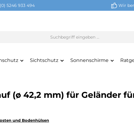
(0) 5246 933 494
Wir ber
nschutz
Sichtschutz
Sonnenschirme
Ratg
f (ø 42,2 mm) für Geländer f
osten und Bodenhülsen