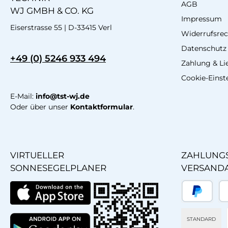
AGB
WJ GMBH & CO. KG
Impressum
Eiserstrasse 55 | D-33415 Verl
Widerrufsrec
Datenschutz
+49 (0) 5246 933 494
Zahlung & Li
Cookie-Einst
E-Mail:
info@tst-wj.de
Oder über unser
Kontaktformular
.
VIRTUELLER
ZAHLUNGS
SONNESEGELPLANER
VERSAND
PayPal
Sp
STANDARD