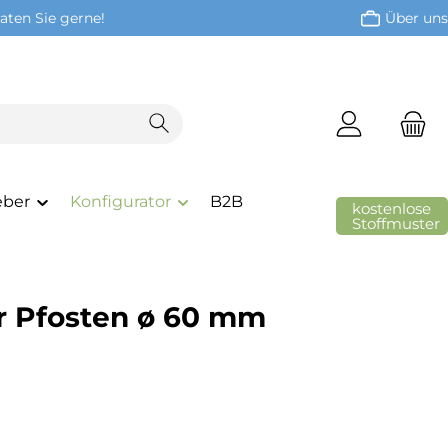
aten Sie gerne!
Über uns
eber
Konfigurator
B2B
kostenlose
Stoffmuster
ür Pfosten ø 60 mm