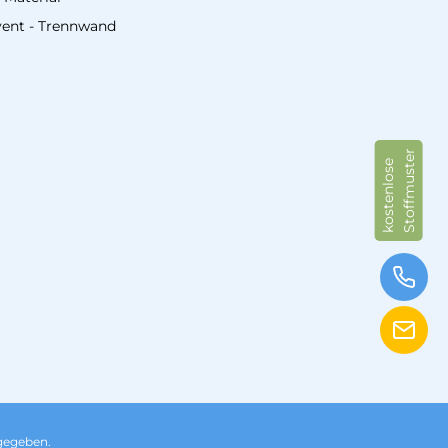
vent - Trennwand
Stoffmuster
kostenlose
gegeben.