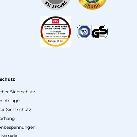
tschutz
icher Sichtschutz
en Anlage
er Sichtschutz
vorhang
onbespannungen
 Material