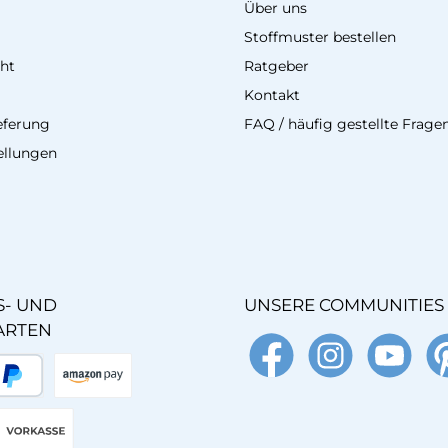
Über uns
Stoffmuster bestellen
ht
Ratgeber
Kontakt
eferung
FAQ / häufig gestellte Frage
ellungen
- UND
UNSERE COMMUNITIES
ARTEN
Facebook
Instagram
YouTube
Pin
äter Bezahlen
Amazon Pay