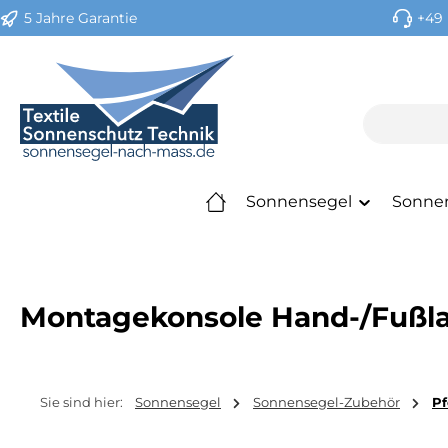
5 Jahre Garantie
+49 
m Hauptinhalt springen
Zur Suche springen
Zur Hauptnavigation springen
Sonnensegel
Sonne
Montagekonsole Hand-/Fußlau
Sie sind hier:
Sonnensegel
Sonnensegel-Zubehör
Pf