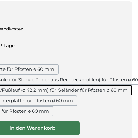
rsandkosten
-3 Tage
e für Pfosten ø 60 mm
le (für Stabgeländer aus Rechteckprofilen) für Pfosten ø 
Fußlauf (ø 42,2 mm) für Geländer für Pfosten ø 60 mm
nterplatte für Pfosten ø 60 mm
für Pfosten ø 60 mm
ewünschten Wert ein oder benutze die Schaltflächen um die Anza
In den Warenkorb