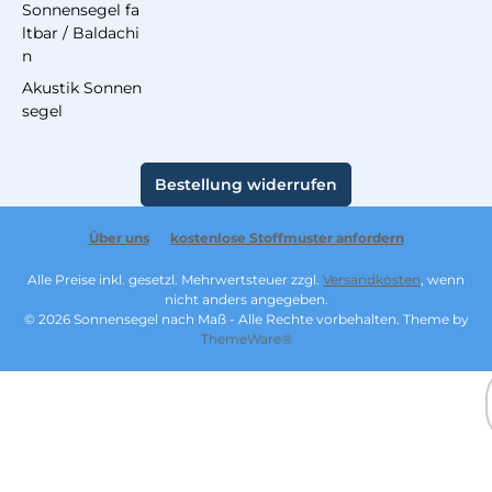
Sonnensegel fa
ltbar / Baldachi
n
Akustik Sonnen
segel
Bestellung widerrufen
Über uns
kostenlose Stoffmuster anfordern
Alle Preise inkl. gesetzl. Mehrwertsteuer zzgl.
Versandkosten
, wenn
nicht anders angegeben.
© 2026 Sonnensegel nach Maß - Alle Rechte vorbehalten. Theme by
ThemeWare®