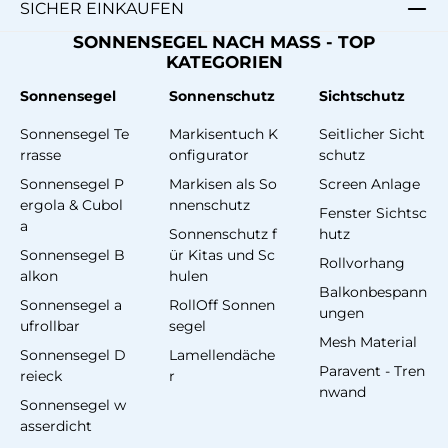
SICHER EINKAUFEN
SONNENSEGEL NACH MASS - TOP
KATEGORIEN
Sonnensegel
Sonnenschutz
Sichtschutz
Sonnensegel Te
Markisentuch K
Seitlicher Sicht
rrasse
onfigurator
schutz
Sonnensegel P
Markisen als So
Screen Anlage
ergola & Cubol
nnenschutz
Fenster Sichtsc
a
Sonnenschutz f
hutz
Sonnensegel B
ür Kitas und Sc
Rollvorhang
alkon
hulen
Balkonbespann
Sonnensegel a
RollOff Sonnen
ungen
ufrollbar
segel
Mesh Material
Sonnensegel D
Lamellendäche
Paravent - Tren
reieck
r
nwand
Sonnensegel w
asserdicht