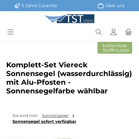
5 Jahre Garantie
Über uns
Zum Hauptinhalt springen
kostenlose
Stoffmuster
Komplett-Set Viereck
Sonnensegel (wasserdurchlässig)
mit Alu-Pfosten -
Sonnensegelfarbe wählbar
Sie sind hier:
Sonnensegel
Sonnensegel sofort verfügbar