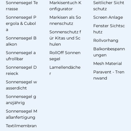
Sonnensegel Te
Markisentuch K
Seitlicher Sicht
rrasse
onfigurator
schutz
Sonnensegel P
Markisen als So
Screen Anlage
ergola & Cubol
nnenschutz
Fenster Sichtsc
a
Sonnenschutz f
hutz
Sonnensegel B
ür Kitas und Sc
Rollvorhang
alkon
hulen
Balkonbespann
Sonnensegel a
RollOff Sonnen
ungen
ufrollbar
segel
Mesh Material
Sonnensegel D
Lamellendäche
Paravent - Tren
reieck
r
nwand
Sonnensegel w
asserdicht
Sonnensegel g
anzjährig
Sonnensegel M
aßanfertigung
Textilmembran