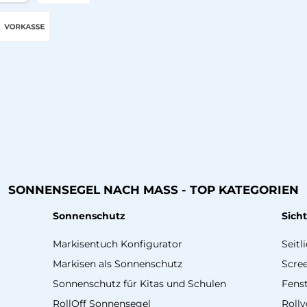
äter Bezahlen
Amazon Pay
Vorkasse
SONNENSEGEL NACH MASS - TOP KATEGORIEN
Sonnenschutz
Sich
Markisentuch Konfigurator
Seitl
Markisen als Sonnenschutz
Scre
Sonnenschutz für Kitas und Schulen
Fenst
RollOff Sonnensegel
Roll