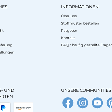
HES
INFORMATIONEN
Über uns
Stoffmuster bestellen
ht
Ratgeber
Kontakt
eferung
FAQ / häufig gestellte Frage
ellungen
- UND
UNSERE COMMUNITIES
ARTEN
Facebook
Instagram
YouTube
Pin