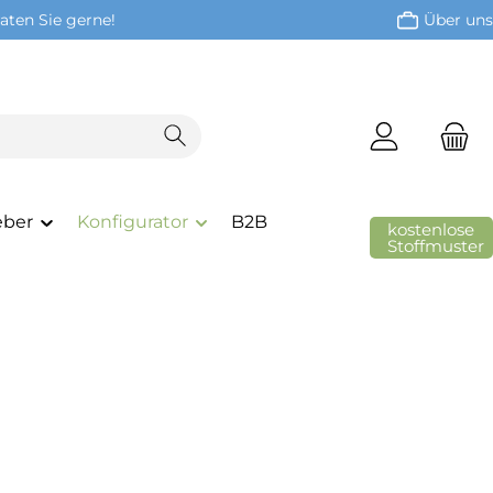
aten Sie gerne!
Über uns
eber
Konfigurator
B2B
kostenlose
Stoffmuster