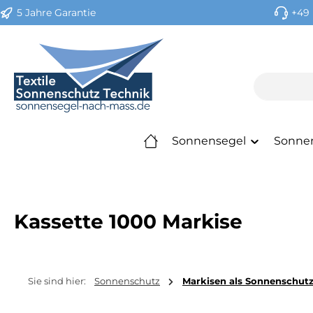
5 Jahre Garantie
+49 
m Hauptinhalt springen
Zur Suche springen
Zur Hauptnavigation springen
Sonnensegel
Sonne
Kassette 1000 Markise
Sie sind hier:
Sonnenschutz
Markisen als Sonnenschut