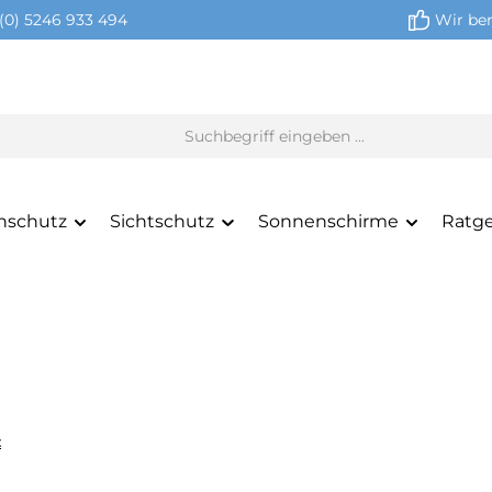
(0) 5246 933 494
Wir ber
nschutz
Sichtschutz
Sonnenschirme
Ratg
z