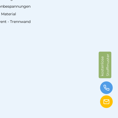
onbespannungen
 Material
vent - Trennwand
Stoffmuster
kostenlose