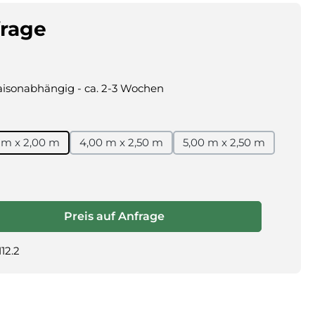
frage
saisonabhängig - ca. 2-3 Wochen
 m x 2,00 m
4,00 m x 2,50 m
5,00 m x 2,50 m
 Anzahl: Gib den gewünschten Wert ein oder benutze die Schaltf
Preis auf Anfrage
12.2