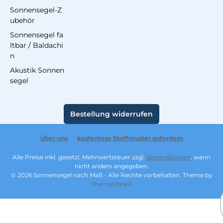
Sonnensegel-Z
ubehör
Sonnensegel fa
ltbar / Baldachi
n
Akustik Sonnen
segel
Bestellung widerrufen
Über uns
kostenlose Stoffmuster anfordern
Alle Preise inkl. gesetzl. Mehrwertsteuer zzgl.
Versandkosten
, wenn
nicht anders angegeben.
© 2026 Sonnensegel nach Maß - Alle Rechte vorbehalten. Theme by
ThemeWare®