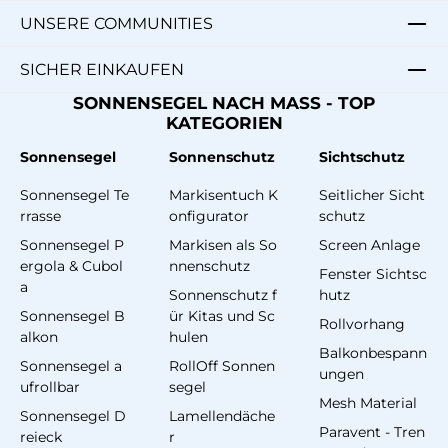
UNSERE COMMUNITIES
SICHER EINKAUFEN
SONNENSEGEL NACH MASS - TOP
KATEGORIEN
Sonnensegel
Sonnenschutz
Sichtschutz
Sonnensegel Te
Markisentuch K
Seitlicher Sicht
rrasse
onfigurator
schutz
Sonnensegel P
Markisen als So
Screen Anlage
ergola & Cubol
nnenschutz
Fenster Sichtsc
a
Sonnenschutz f
hutz
Sonnensegel B
ür Kitas und Sc
Rollvorhang
alkon
hulen
Balkonbespann
Sonnensegel a
RollOff Sonnen
ungen
ufrollbar
segel
Mesh Material
Sonnensegel D
Lamellendäche
Paravent - Tren
reieck
r