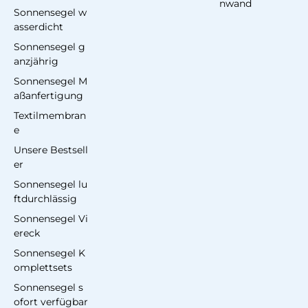
nwand
Sonnensegel w
asserdicht
Sonnensegel g
anzjährig
Sonnensegel M
aßanfertigung
Textilmembran
e
Unsere Bestsell
er
Sonnensegel lu
ftdurchlässig
Sonnensegel Vi
ereck
Sonnensegel K
omplettsets
Sonnensegel s
ofort verfügbar