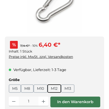
6,40 €*
%
7,14 €*
- 10%
Inhalt:
1 Stück
Preise inkl. MwSt. zzgl. Versandkosten
Verfügbar, Lieferzeit: 1-3 Tage
auswählen
Größe
M5
M8
M10
M12
M13
Produkt Anzahl: Gib den gewünschten Wert ein oder benutz
In den Warenkorb