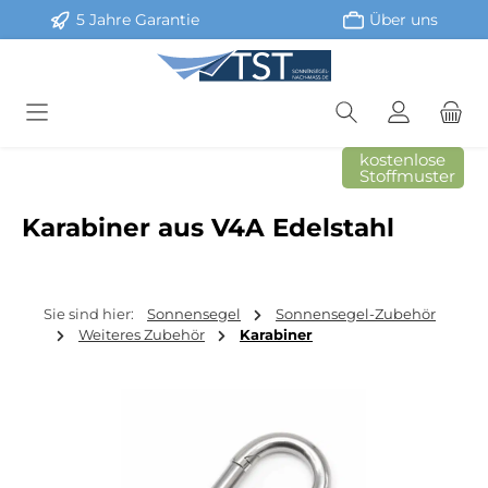
5 Jahre Garantie
Über uns
Zum Hauptinhalt springen
kostenlose
Stoffmuster
Karabiner aus V4A Edelstahl
Sie sind hier:
Sonnensegel
Sonnensegel-Zubehör
Weiteres Zubehör
Karabiner
Bildergalerie überspringen