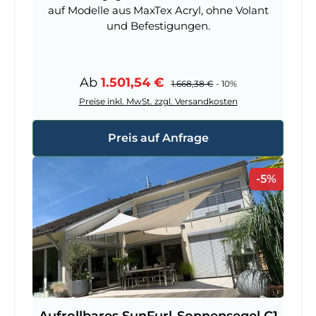
auf Modelle aus MaxTex Acryl, ohne Volant
und Befestigungen.
Verkaufspreis:
Ab
1.501,54 €
Regulärer Preis:
1.668,38 €
- 10%
Preise inkl. MwSt. zzgl. Versandkosten
Preis auf Anfrage
Rabatt
-5%