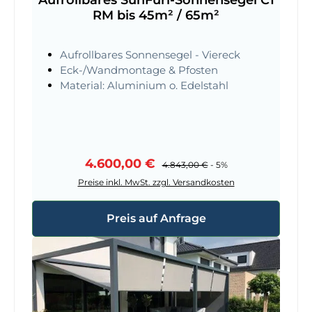
Aufrollbares SunFurl-Sonnensegel C1
RM bis 45m² / 65m²
Aufrollbares Sonnensegel - Viereck
Eck-/Wandmontage & Pfosten
Material: Aluminium o. Edelstahl
Verkaufspreis:
4.600,00 €
Regulärer Preis:
4.843,00 €
- 5%
Preise inkl. MwSt. zzgl. Versandkosten
Preis auf Anfrage