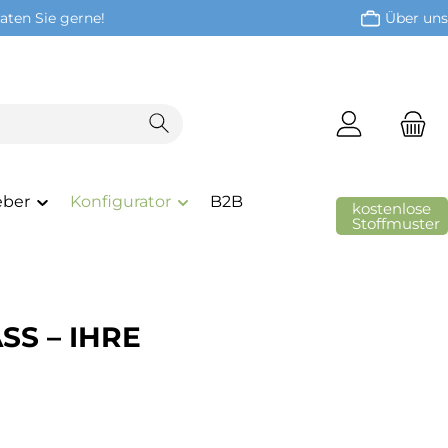
aten Sie gerne!
Über uns
eber
Konfigurator
B2B
kostenlose
Stoffmuster
S – IHRE