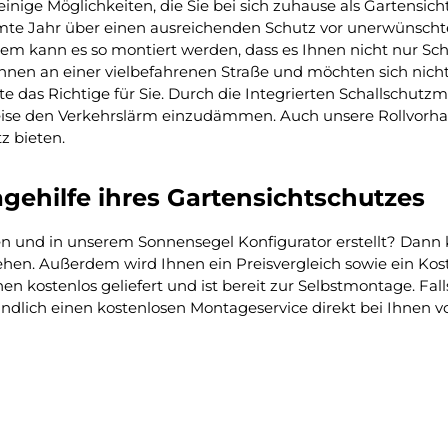
inige Möglichkeiten, die Sie bei sich zuhause als Gartensic
te Jahr über einen ausreichenden Schutz vor unerwünschte
rdem kann es so montiert werden, dass es Ihnen nicht nur S
nen an einer vielbefahrenen Straße und möchten sich nicht
kte das Richtige für Sie. Durch die Integrierten Schallschu
eise den Verkehrslärm einzudämmen. Auch unsere Rollvorh
z bieten.
gehilfe ihres Gartensichtschutzes
den und in unserem Sonnensegel Konfigurator erstellt? Dann
ehen. Außerdem wird Ihnen ein Preisvergleich sowie ein Ko
n kostenlos geliefert und ist bereit zur Selbstmontage. Fal
ändlich einen kostenlosen Montageservice direkt bei Ihnen vo