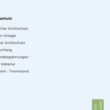
tschutz
icher Sichtschutz
en Anlage
er Sichtschutz
vorhang
onbespannungen
 Material
vent - Trennwand