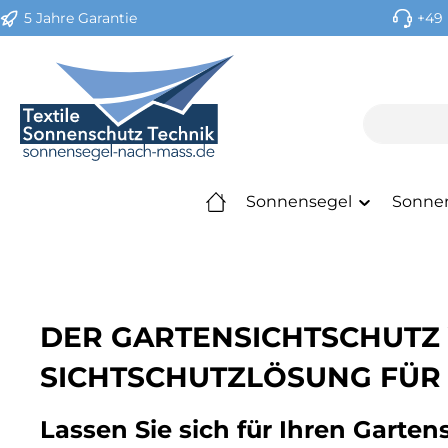
5 Jahre Garantie
+49 
m Hauptinhalt springen
Zur Suche springen
Zur Hauptnavigation springen
Sonnensegel
Sonne
DER GARTENSICHTSCHUTZ 
SICHTSCHUTZLÖSUNG FÜR
Lassen Sie sich für Ihren Garte