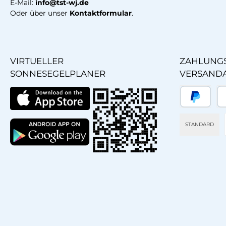
E-Mail:
info@tst-wj.de
Oder über unser
Kontaktformular
.
VIRTUELLER
ZAHLUNGS
SONNESEGELPLANER
VERSAND
PayPal
Sp
STANDARD