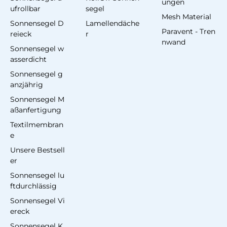
ungen
ufrollbar
segel
Mesh Material
Sonnensegel D
Lamellendäche
Paravent - Tren
reieck
r
nwand
Sonnensegel w
asserdicht
Sonnensegel g
anzjährig
Sonnensegel M
aßanfertigung
Textilmembran
e
Unsere Bestsell
er
Sonnensegel lu
ftdurchlässig
Sonnensegel Vi
ereck
Sonnensegel K