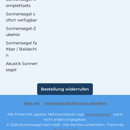
omplettsets
Sonnensegel s
ofort verfügbar
Sonnensegel-Z
ubehör
Sonnensegel fa
ltbar / Baldachi
n
Akustik Sonnen
segel
Bestellung widerrufen
Über uns
kostenlose Stoffmuster anfordern
Alle Preise inkl. gesetzl. Mehrwertsteuer zzgl.
Versandkosten
, wenn
nicht anders angegeben.
© 2026 Sonnensegel nach Maß - Alle Rechte vorbehalten. Theme by
ThemeWare®