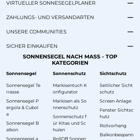
VIRTUELLER SONNESEGELPLANER
ZAHLUNGS- UND VERSANDARTEN
UNSERE COMMUNITIES
SICHER EINKAUFEN
SONNENSEGEL NACH MASS - TOP
KATEGORIEN
Sonnensegel
Sonnenschutz
Sichtschutz
Sonnensegel Te
Markisentuch K
Seitlicher Sicht
rrasse
onfigurator
schutz
Sonnensegel P
Markisen als So
Screen Anlage
ergola & Cubol
nnenschutz
Fenster Sichtsc
a
Sonnenschutz f
hutz
Sonnensegel B
ür Kitas und Sc
Rollvorhang
alkon
hulen
Balkonbespann
Sonnensegel a
RollOff Sonnen