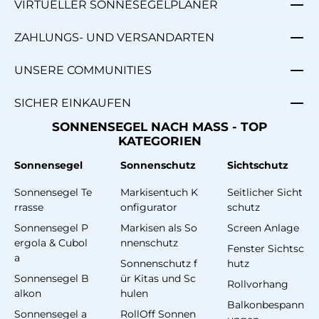
VIRTUELLER SONNESEGELPLANER
ZAHLUNGS- UND VERSANDARTEN
UNSERE COMMUNITIES
SICHER EINKAUFEN
SONNENSEGEL NACH MASS - TOP
KATEGORIEN
Sonnensegel
Sonnenschutz
Sichtschutz
Sonnensegel Te
Markisentuch K
Seitlicher Sicht
rrasse
onfigurator
schutz
Sonnensegel P
Markisen als So
Screen Anlage
ergola & Cubol
nnenschutz
Fenster Sichtsc
a
Sonnenschutz f
hutz
Sonnensegel B
ür Kitas und Sc
Rollvorhang
alkon
hulen
Balkonbespann
Sonnensegel a
RollOff Sonnen