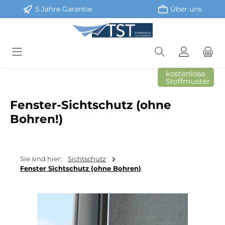
5 Jahre Garantie
Über uns
Zum Hauptinhalt springen
kostenlose
Stoffmuster
Fenster-Sichtschutz (ohne
Bohren!)
Sie sind hier:
Sichtschutz
Fenster Sichtschutz (ohne Bohren)
Bildergalerie überspringen