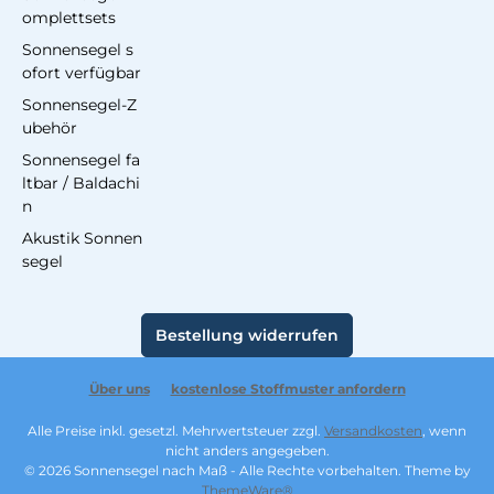
omplettsets
Sonnensegel s
ofort verfügbar
Sonnensegel-Z
ubehör
Sonnensegel fa
ltbar / Baldachi
n
Akustik Sonnen
segel
Bestellung widerrufen
Über uns
kostenlose Stoffmuster anfordern
Alle Preise inkl. gesetzl. Mehrwertsteuer zzgl.
Versandkosten
, wenn
nicht anders angegeben.
© 2026 Sonnensegel nach Maß - Alle Rechte vorbehalten. Theme by
ThemeWare®