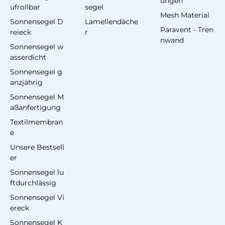
ungen
ufrollbar
segel
Mesh Material
Sonnensegel D
Lamellendäche
Paravent - Tren
reieck
r
nwand
Sonnensegel w
asserdicht
Sonnensegel g
anzjährig
Sonnensegel M
aßanfertigung
Textilmembran
e
Unsere Bestsell
er
Sonnensegel lu
ftdurchlässig
Sonnensegel Vi
ereck
Sonnensegel K