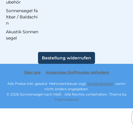
ubehör
Sonnensegel fa
ltbar / Baldachi
n
Akustik Sonnen
segel
Bestellung widerrufen
Über uns
kostenlose Stoffmuster anfordern
Alle Preise inkl. gesetzl. Mehrwertsteuer zzgl.
Versandkosten
, wenn
nicht anders angegeben.
© 2026 Sonnensegel nach Maß - Alle Rechte vorbehalten. Theme by
ThemeWare®