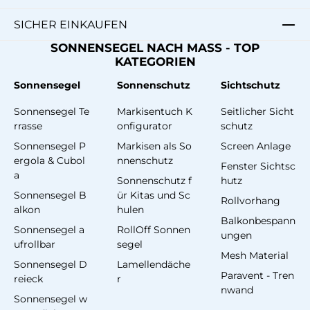
SICHER EINKAUFEN
SONNENSEGEL NACH MASS - TOP
KATEGORIEN
Sonnensegel
Sonnenschutz
Sichtschutz
Sonnensegel Te
Markisentuch K
Seitlicher Sicht
rrasse
onfigurator
schutz
Sonnensegel P
Markisen als So
Screen Anlage
ergola & Cubol
nnenschutz
Fenster Sichtsc
a
Sonnenschutz f
hutz
Sonnensegel B
ür Kitas und Sc
Rollvorhang
alkon
hulen
Balkonbespann
Sonnensegel a
RollOff Sonnen
ungen
ufrollbar
segel
Mesh Material
Sonnensegel D
Lamellendäche
Paravent - Tren
reieck
r
nwand
Sonnensegel w