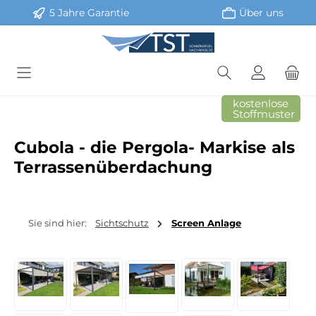
5 Jahre Garantie
Über uns
Zum Hauptinhalt springen
kostenlose
Stoffmuster
Cubola - die Pergola- Markise als
Terrassenüberdachung
Sie sind hier:
Sichtschutz
Screen Anlage
Bildergalerie überspringen