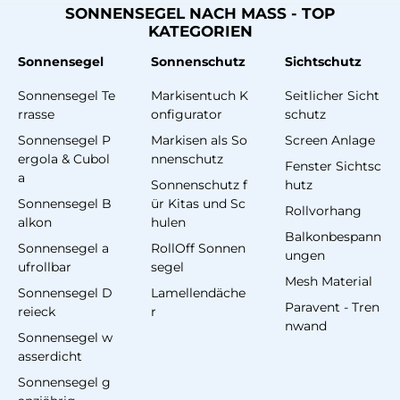
SONNENSEGEL NACH MASS - TOP
KATEGORIEN
Sonnensegel
Sonnenschutz
Sichtschutz
Sonnensegel Te
Markisentuch K
Seitlicher Sicht
rrasse
onfigurator
schutz
Sonnensegel P
Markisen als So
Screen Anlage
ergola & Cubol
nnenschutz
Fenster Sichtsc
a
Sonnenschutz f
hutz
Sonnensegel B
ür Kitas und Sc
Rollvorhang
alkon
hulen
Balkonbespann
Sonnensegel a
RollOff Sonnen
ungen
ufrollbar
segel
Mesh Material
Sonnensegel D
Lamellendäche
Paravent - Tren
reieck
r
nwand
Sonnensegel w
asserdicht
Sonnensegel g