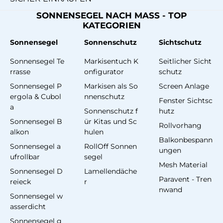
SONNENSEGEL NACH MASS - TOP
KATEGORIEN
Sonnensegel
Sonnenschutz
Sichtschutz
Sonnensegel Te
Markisentuch K
Seitlicher Sicht
rrasse
onfigurator
schutz
Sonnensegel P
Markisen als So
Screen Anlage
ergola & Cubol
nnenschutz
Fenster Sichtsc
a
Sonnenschutz f
hutz
Sonnensegel B
ür Kitas und Sc
Rollvorhang
alkon
hulen
Balkonbespann
Sonnensegel a
RollOff Sonnen
ungen
ufrollbar
segel
Mesh Material
Sonnensegel D
Lamellendäche
Paravent - Tren
reieck
r
nwand
Sonnensegel w
asserdicht
Sonnensegel g