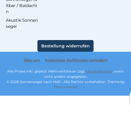
ltbar / Baldachi
n
Akustik Sonnen
segel
Bestellung widerrufen
Über uns
kostenlose Stoffmuster anfordern
Alle Preise inkl. gesetzl. Mehrwertsteuer zzgl.
Versandkosten
, wenn
nicht anders angegeben.
© 2026 Sonnensegel nach Maß - Alle Rechte vorbehalten. Theme by
ThemeWare®