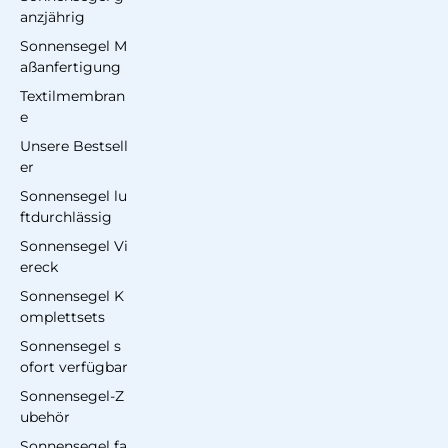
anzjährig
Sonnensegel M
aßanfertigung
Textilmembran
e
Unsere Bestsell
er
Sonnensegel lu
ftdurchlässig
Sonnensegel Vi
ereck
Sonnensegel K
omplettsets
Sonnensegel s
ofort verfügbar
Sonnensegel-Z
ubehör
Sonnensegel fa