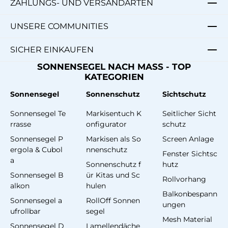
ZAHLUNGS- UND VERSANDARTEN
UNSERE COMMUNITIES
SICHER EINKAUFEN
SONNENSEGEL NACH MASS - TOP
KATEGORIEN
Sonnensegel
Sonnenschutz
Sichtschutz
Sonnensegel Te
Markisentuch K
Seitlicher Sicht
rrasse
onfigurator
schutz
Sonnensegel P
Markisen als So
Screen Anlage
ergola & Cubol
nnenschutz
Fenster Sichtsc
a
Sonnenschutz f
hutz
Sonnensegel B
ür Kitas und Sc
Rollvorhang
alkon
hulen
Balkonbespann
Sonnensegel a
RollOff Sonnen
ungen
ufrollbar
segel
Mesh Material
Sonnensegel D
Lamellendäche