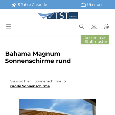
5 Jahre Garantie
Über uns
Zum Hauptinhalt springen
kostenlose
Stoffmuster
Bahama Magnum
Sonnenschirme rund
Sie sind hier:
Sonnenschirme
Große Sonnenschirme
Bildergalerie überspringen