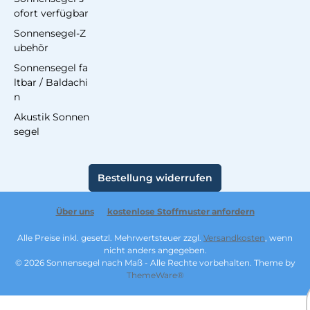
ofort verfügbar
Sonnensegel-Z
ubehör
Sonnensegel fa
ltbar / Baldachi
n
Akustik Sonnen
segel
Bestellung widerrufen
Über uns
kostenlose Stoffmuster anfordern
Alle Preise inkl. gesetzl. Mehrwertsteuer zzgl.
Versandkosten
, wenn
nicht anders angegeben.
© 2026 Sonnensegel nach Maß - Alle Rechte vorbehalten. Theme by
ThemeWare®