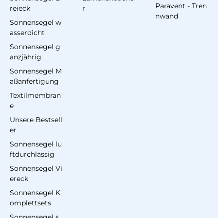
Paravent - Tren
reieck
r
nwand
Sonnensegel w
asserdicht
Sonnensegel g
anzjährig
Sonnensegel M
aßanfertigung
Textilmembran
e
Unsere Bestsell
er
Sonnensegel lu
ftdurchlässig
Sonnensegel Vi
ereck
Sonnensegel K
omplettsets
Sonnensegel s