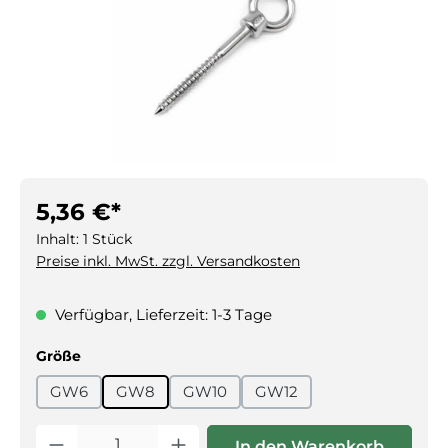
5,36 €*
Inhalt:
1 Stück
Preise inkl. MwSt. zzgl. Versandkosten
Verfügbar, Lieferzeit: 1-3 Tage
auswählen
Größe
GW6
GW8
GW10
GW12
Produkt Anzahl: Gib den gewünschten Wert ein oder benutz
In den Warenkorb