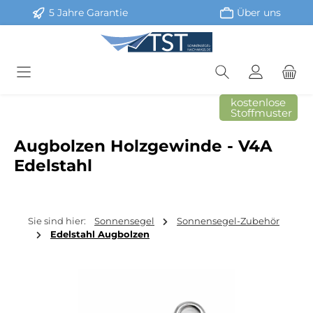
5 Jahre Garantie
Über uns
Zum Hauptinhalt springen
kostenlose
Stoffmuster
Augbolzen Holzgewinde - V4A
Edelstahl
Sie sind hier:
Sonnensegel
Sonnensegel-Zubehör
Edelstahl Augbolzen
Bildergalerie überspringen