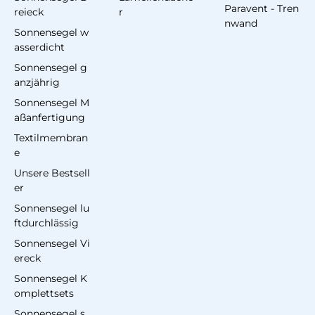
Paravent - Tren
reieck
r
nwand
Sonnensegel w
asserdicht
Sonnensegel g
anzjährig
Sonnensegel M
aßanfertigung
Textilmembran
e
Unsere Bestsell
er
Sonnensegel lu
ftdurchlässig
Sonnensegel Vi
ereck
Sonnensegel K
omplettsets
Sonnensegel s