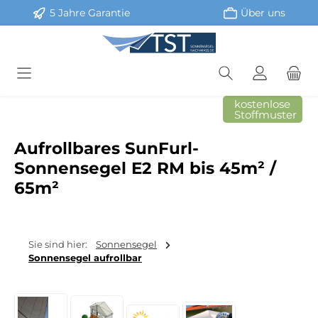
5 Jahre Garantie
Über uns
Zum Hauptinhalt springen
kostenlose
Stoffmuster
Aufrollbares SunFurl-
Sonnensegel E2 RM bis 45m² /
65m²
Sie sind hier:
Sonnensegel
Sonnensegel aufrollbar
Bildergalerie überspringen